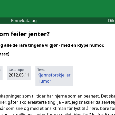
Emnekatalog
Dik
om feiler jenter?
g alle de rare tingene vi gjør - med en klype humor.
asse)
m
Lastet opp
Tema
2012.05.11
Kjønnsforskjeller
Humor
kapninger, som til tider har hjerne som en peanøtt. Det skal 
r, gåter, skolerelaterte ting, ja – alt. Jeg snakker da selvfø
år som snø og med et ansikt man får lyst til å røre, bare fo
usen, ja, millioner, jenter foran speilet. Hvorfor? Jo, fordi de