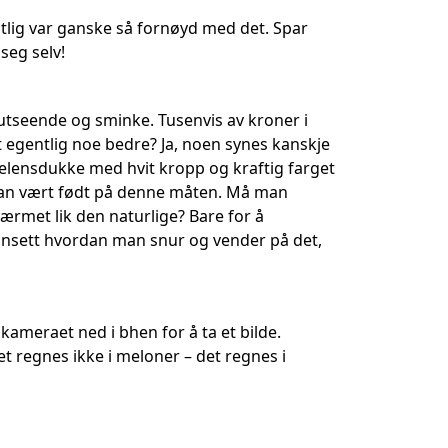
ntlig var ganske så fornøyd med det. Spar
seg selv!
tseende og sminke. Tusenvis av kroner i
et egentlig noe bedre? Ja, noen synes kanskje
lensdukke med hvit kropp og kraftig farget
 man vært født på denne måten. Må man
nærmet lik den naturlige? Bare for å
Uansett hvordan man snur og vender på det,
kameraet ned i bhen for å ta et bilde.
et regnes ikke i meloner – det regnes i