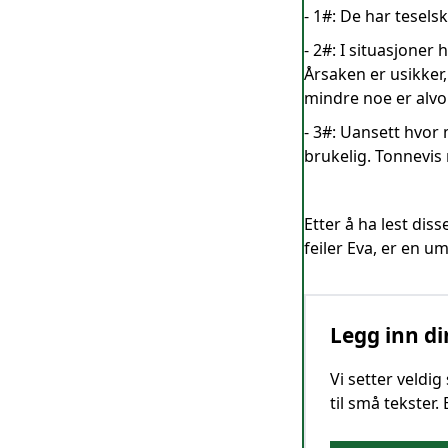
- 1#: De har tesels
- 2#: I situasjoner
Årsaken er usikker
mindre noe er alvo
- 3#: Uansett hvor 
brukelig. Tonnevis 
Etter å ha lest dis
feiler Eva, er en u
Legg inn di
Vi setter veldi
til små tekster.