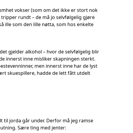
omhet vokser (som om det ikke er stort nok
tripper rundt – de må jo selvfølgelig gjøre
 så ille som den lille nøtta, som hos enkelte
det gjelder alkohol – hvor de selvfølgelig blir
r de innerst inne misliker skapningen sterkt.
bestevenninner, men innerst inne har de lyst
ært skuespillere, hadde de lett fått utdelt
lt til jorda går under. Derfor må jeg ramse
slutning. Sære ting med jenter: