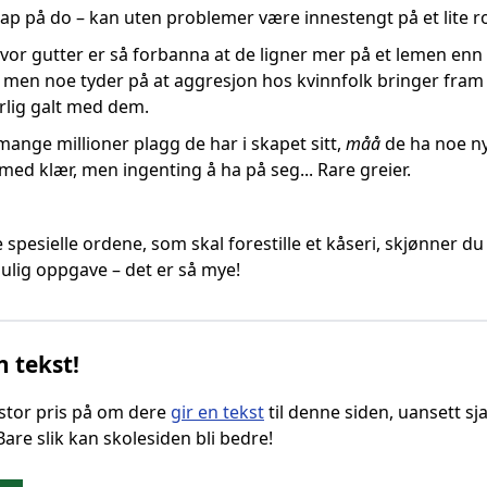
kap på do – kan uten problemer være innestengt på et lite rom
 hvor gutter er så forbanna at de ligner mer på et lemen en
, men noe tyder på at aggresjon hos kvinnfolk bringer fr
rlig galt med dem.
mange millioner plagg de har i skapet sitt,
måå
de ha noe ny
med klær, men ingenting å ha på seg... Rare greier.
se spesielle ordene, som skal forestille et kåseri, skjønner 
mulig oppgave – det er så mye!
n tekst!
g stor pris på om dere
gir en tekst
til denne siden, uansett sja
 Bare slik kan skolesiden bli bedre!