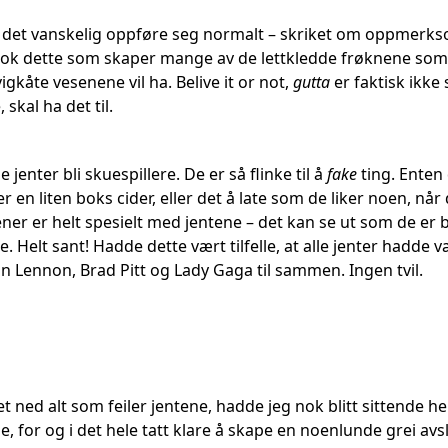
 det vanskelig oppføre seg normalt – skriket om oppmerks
r nok dette som skaper mange av de lettkledde frøknene som 
igkåte vesenene vil ha. Belive it or not,
gutta
er faktisk ikke
 skal ha det til.
e jenter bli skuespillere. De er så flinke til å
fake
ting. Enten 
er en liten boks cider, eller det å late som de liker noen, nå
ner er helt spesielt med jentene – det kan se ut som de er 
e. Helt sant! Hadde dette vært tilfelle, at alle jenter hadde v
hn Lennon, Brad Pitt og Lady Gaga til sammen. Ingen tvil.
et ned alt som feiler jentene, hadde jeg nok blitt sittende he
e, for og i det hele tatt klare å skape en noenlunde grei av