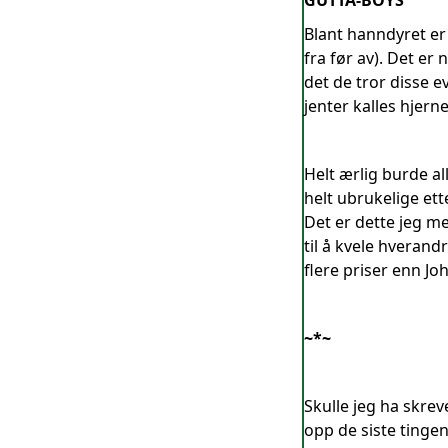
GUTTA-BOYS
Blant hanndyret er
fra før av). Det e
det de tror disse ev
jenter kalles hjerne,
Helt ærlig burde all
helt ubrukelige ett
Det er dette jeg me
til å kvele hverandr
flere priser enn Jo
~*~
Skulle jeg ha skrev
opp de siste tingen