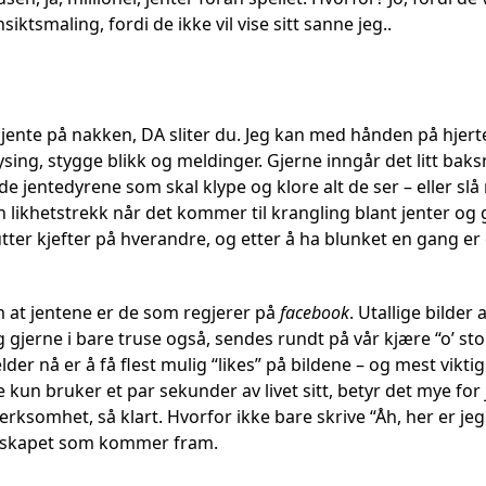
iktsmaling, fordi de ikke vil vise sitt sanne jeg..
i jente på nakken, DA sliter du. Jeg kan med hånden på hjert
ing, stygge blikk og meldinger. Gjerne inngår det litt baksn
e jentedyrene som skal klype og klore alt de ser – eller sl
n likhetstrekk når det kommer til krangling blant jenter og g
ter kjefter på hverandre, og etter å ha blunket en gang er 
om at jentene er de som regjerer på
facebook
. Utallige bilde
gjerne i bare truse også, sendes rundt på vår kjære “o’ sto
lder nå er å få flest mulig “likes” på bildene – og mest vikt
kun bruker et par sekunder av livet sitt, betyr det mye for j
ksomhet, så klart. Hvorfor ikke bare skrive “Åh, her er 
udskapet som kommer fram.