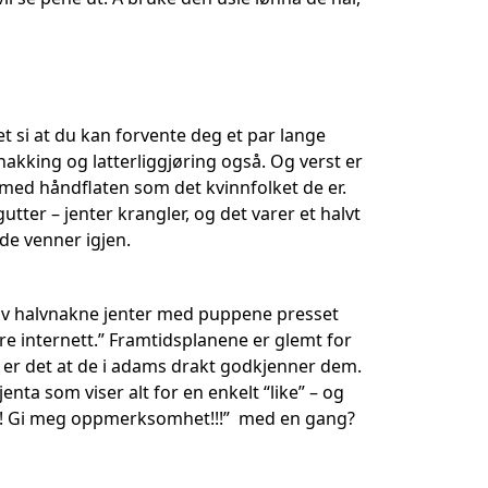
et si at du kan forvente deg et par lange
akking og latterliggjøring også. Og verst er
å med håndflaten som det kvinnfolket de er.
utter – jenter krangler, og det varer et halvt
de venner igjen.
r av halvnakne jenter med puppene presset
re internett.” Framtidsplanene er glemt for
ig er det at de i adams drakt godkjenner dem.
enta som viser alt for en enkelt “like” – og
jeg! Gi meg oppmerksomhet!!!” med en gang?