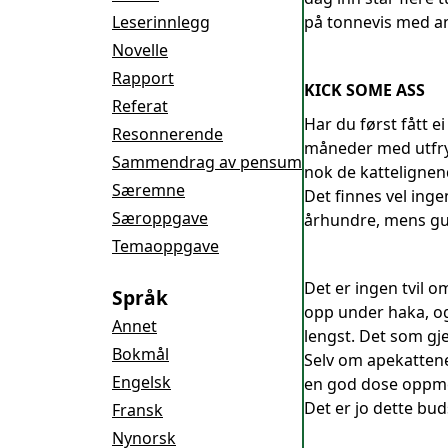
Leserinnlegg
på tonnevis med ans
Novelle
Rapport
KICK SOME ASS
Referat
Har du først fått e
Resonnerende
måneder med utfrys
Sammendrag av pensum
nok de kattelignend
Særemne
Det finnes vel inge
Særoppgave
århundre, mens gut
Temaoppgave
Det er ingen tvil 
Språk
opp under haka, og 
Annet
lengst. Det som gje
Bokmål
Selv om apekattene 
Engelsk
en god dose oppmer
Det er jo dette b
Fransk
Nynorsk