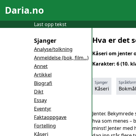
Daria.no
Last opp tekst
Hva er det s
Sjanger
Analyse/tolkning
Kåseri om jenter o
Anmeldelse (bok, film...)
Karakter: 6 (10. kl
Annet
Artikkel
Biografi
Sjanger
Språkfor
Kåseri
Bokmål
Dikt
Essay
Eventyr
Jenter. Bekymrede s
Faktaoppgave
hva som menes – bile
Fortelling
minst! Jenter med h
Kåseri
dag inn står flere t