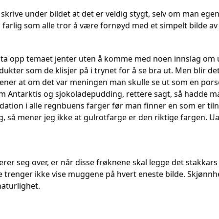
skrive under bildet at det er veldig stygt, selv om man ege
 farlig som alle tror å være fornøyd med et simpelt bilde av 
 ta opp temaet jenter uten å komme med noen innslag om u
ukter som de klisjer på i trynet for å se bra ut. Men blir d
ner at om det var meningen man skulle se ut som en porse
 som Antarktis og sjokoladepudding, rettere sagt, så hadde
dation i alle regnbuens farger før man finner en som er til
g, så mener jeg
ikke
at gulrotfarge er den riktige fargen. 
erer seg over, er når disse frøknene skal legge det stakkars 
re trenger ikke vise muggene på hvert eneste bilde. Skjønnh
aturlighet.