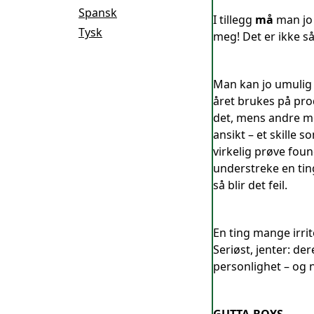
Spansk
I tillegg
må
man jo 
Tysk
meg! Det er ikke så
Man kan jo umulig
året brukes på prod
det, mens andre me
ansikt – et skille
virkelig prøve foun
understreke en tin
så blir det feil.
En ting mange irrit
Seriøst, jenter: de
personlighet – og n