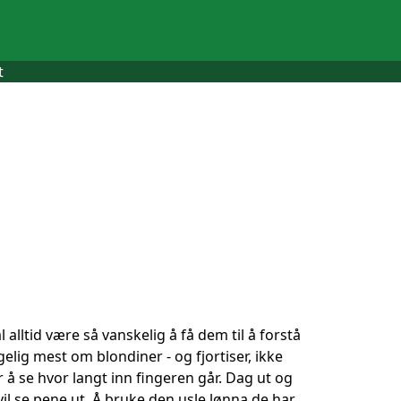
t
alltid være så vanskelig å få dem til å forstå
lgelig mest om blondiner - og fjortiser, ikke
r å se hvor langt inn fingeren går. Dag ut og
 vil se pene ut. Å bruke den usle lønna de har,