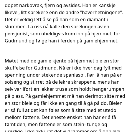
dopet narkovrak, fjern og avsides. Han er kanskje
likevel, litt sprekere enn de andre ”haverhetningene”.
Det er veldig lett å se på han som en diamant i
slummen. La oss nå kalle den sprekingen av en
pensjonist, som uheldigvis kom inn på hjemmet, for
Gudmund og følge han i ferden på gamlehjemmet.
Møtet med de gamle kjente på hjemmet ble en stor
skuffelse for Gudmund. Nå er ikke hver dag fylt med
spenning under stekende spaniasol. Før lå han på en
solseng og stirret på de lekre skreppene, mens han
selv var iført en lekker truse som holdt hengerumpen
på plass. På gamlehjemmet må han derimot sitte med
en stor bleie og får ikke en gang til å gå på do. Bleien
er så full at det kan føles som å sitte med et utedo
mellom føttene. Det eneste ønsket han har er å få
tømt den, men føttene er som stein- tunge og
urørlige. Ikke akkurat det vi drømmer om å oppleve