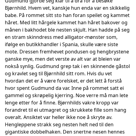
Gudmund gjorde seg klar til å dra for å besøke
Bjørnhild. Hvem vet, kanskje hun enda var en skikkelig
babe. På rommet sitt sto han foran speilet og kammet
håret. Med litt hårgele kammet han håret bakover og
månen i bakhodet ble nesten skjult. Han hadde på seg
en stram skinndress med alligator-mønster som,
ifølge en butikkhandler i Spania, skulle være siste
mote. Dressen fremhevet pondusen og hengbrystene
ganske mye, men det verste av alt var at bleien var
nokså synlig. Gudmund grep tak i en skinnende gåstol
og kravlet seg til Bjørnhild sitt rom. Hvis du vet
hvordan det er å være forelsket, er det lett å forstå
hvor spent Gudmund da var. Inne på rommet satt ei
gammel og skrøpelig kjerring. Noe verre må man lete
lenge etter for å finne. Bjørnhilds vakre kropp var
forandret til ei utmagret og skrukkete fille som hang
overalt. Ansiktet var heller ikke noe å skryte av.
Hengleppene strakk seg nesten helt ned til den
gigantiske dobbelhaken. Den snertne nesen hennes