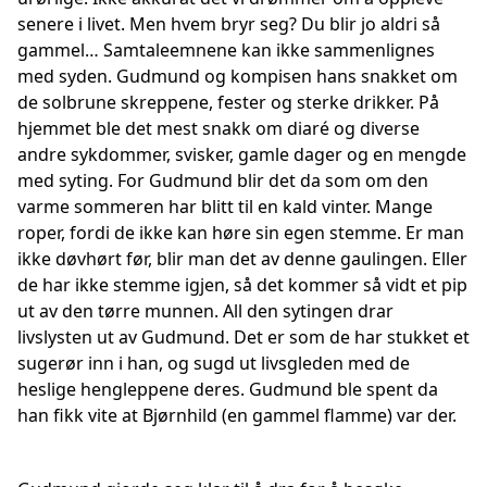
senere i livet. Men hvem bryr seg? Du blir jo aldri så
gammel… Samtaleemnene kan ikke sammenlignes
med syden. Gudmund og kompisen hans snakket om
de solbrune skreppene, fester og sterke drikker. På
hjemmet ble det mest snakk om diaré og diverse
andre sykdommer, svisker, gamle dager og en mengde
med syting. For Gudmund blir det da som om den
varme sommeren har blitt til en kald vinter. Mange
roper, fordi de ikke kan høre sin egen stemme. Er man
ikke døvhørt før, blir man det av denne gaulingen. Eller
de har ikke stemme igjen, så det kommer så vidt et pip
ut av den tørre munnen. All den sytingen drar
livslysten ut av Gudmund. Det er som de har stukket et
sugerør inn i han, og sugd ut livsgleden med de
heslige hengleppene deres. Gudmund ble spent da
han fikk vite at Bjørnhild (en gammel flamme) var der.