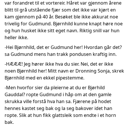
var forandret til et vortereir. Håret var gjennom årene
blitt til grå utstående fjær som det ikke var kjørt en
kam gjennom på 40 år. Besøket ble ikke akkurat noe
trivelig for Gudmund. Bjørnhild kunne knapt høre noe
og hun husket ikke sitt eget navn. Riktig snill var hun
heller ikke.
-Hei Bjørnhild, det er Gudmund her! Hvordan går det?
sa Gudmund mens han trakk pondusen kraftig inn.
-HÆÆÆ! Jeg hører ikke hva du sier. Nei, det er ikke
noen Bjørnhild her! Mitt navn er Dronning Sonja, skrek
Bjørnhild med en ekkel pipestemme.
-Men hvorfor sier da pleierne at du er Bjørhild
Gauddal? ropte Gudmund i håp om at den gamle
skrukka ville forstå hva han sa. Fjærene på hodet
hennes kastet seg bak og la seg bakover idet han
ropte. Slik at hun fikk glattsleik som endte i et horn
bak.