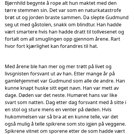
Bjørnhild begynte å rope alt hun maktet med den
tørre stemmen sin. Det var som en naturkatastrofe
brøt ut og jorden braste sammen. Da slepte Gudmund
seg ut med gåstolen, snakk om blindtur. Han hadde
vært smartere hvis han hadde dratt til tollvesenet og
fortalt om all smuglingen opp gjennom årene. Rart
hvor fort kjærlighet kan forandres til hat.
Med årene ble han mer og mer trøtt på livet og
livsgnisten forsvant ut av han. Etter mange år på
gamlehjemmet var Gudmund som alle de andre. Han
kunne knapt huske sitt eget navn. Han var mett av
dage. Døden var det neste. Humøret hans var like
svart som natten. Dag etter dag forsvant med å sitte i
en stol og sture mens en venter på døden. Hvis
hukommelsen var så bra at en kunne telle, var det
også mulig å telle spikrene som sto igjen på veggene.
Spikrene vitnet om sporene etter de som hadde vært