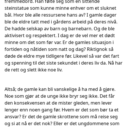
fremmedord. Han følte seg som en sittende
steinstatue som kunne minne enhver om et sluknet
bål. Hvor ble alle ressursene hans av? I gamle dager
ble de eldre tatt med i gårdens arbeid på deres nivå.
De hadde selskap av barn og barnebarn. Og de ble
aktivisert og respektert. I dag er de vel mer et dødt
minne om det som før var. Er de gamles situasjon i
fortiden og nåtiden som natt og dag? Riktignok så
døde de eldre mye tidligere før. Likevel så var det fart
og spenning til det siste sekundet i deres liv da. Nå har
de rett og slett ikke noe liv.
Altså; de gamle kan bli vanskelige å ha med å gjøre.
Noe som gjør at de unge ikke bryr seg ikke. Det får
den konsekvensen at de mister gleden, men lever
lenger enn noen gang før. Hvem er det som bør ta et
ansvar? Er det de gamle skrottene som må reise seg
og si at nå er det nok? Eller er det ungdommene som