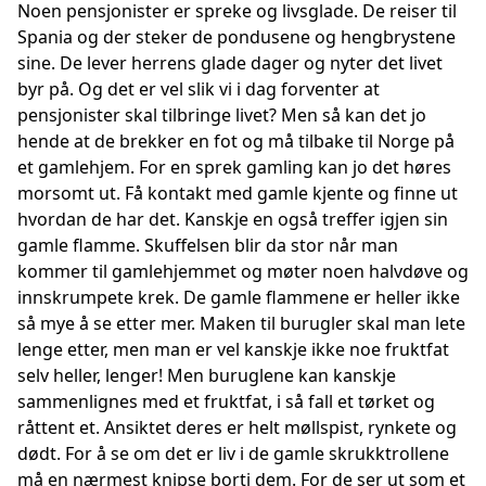
Noen pensjonister er spreke og livsglade. De reiser til
Spania og der steker de pondusene og hengbrystene
sine. De lever herrens glade dager og nyter det livet
byr på. Og det er vel slik vi i dag forventer at
pensjonister skal tilbringe livet? Men så kan det jo
hende at de brekker en fot og må tilbake til Norge på
et gamlehjem. For en sprek gamling kan jo det høres
morsomt ut. Få kontakt med gamle kjente og finne ut
hvordan de har det. Kanskje en også treffer igjen sin
gamle flamme. Skuffelsen blir da stor når man
kommer til gamlehjemmet og møter noen halvdøve og
innskrumpete krek. De gamle flammene er heller ikke
så mye å se etter mer. Maken til burugler skal man lete
lenge etter, men man er vel kanskje ikke noe fruktfat
selv heller, lenger! Men buruglene kan kanskje
sammenlignes med et fruktfat, i så fall et tørket og
råttent et. Ansiktet deres er helt møllspist, rynkete og
dødt. For å se om det er liv i de gamle skrukktrollene
må en nærmest knipse borti dem. For de ser ut som et