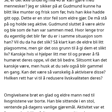
Se, er det ikke underlig hva 40 år kan gjøre med
mennesker? Jeg er sikker på at Gudmund kunne ha
blitt like munter og frisk som før, hvis han ikke hadde
gitt opp. Dette er en stor feil som eldre gjør. De må stå
på og holde seg aktive. Gudmund sluttet å være aktiv
og ble som de han var sammen med. Hvor lenge tror
du egentlig det blir før du er i samme situasjon som
han? Vil du da ha det slik? Så klart kan de eldre bli litt
plagsomme, men gir det oss grunn til å gi dem et slikt
liv? Kanskje hvis vi hjelper litt mer til og prøver å få
humøret deres oppe, vil det bli bedre. Slitsomt kan det
kanskje være, men husk at du selv også blir gammel
en gang. Kan det være så vanskelig å aktivisere disse?
Hvilken rett har vi til å redusere livskvaliteten deres?
Omgivelsene brøt en glad og eldre mann ned til
livsgnistene var borte. Han ble sittende i en stol,
ventende på dagens vanlige gjøremål. Aktivitet var et