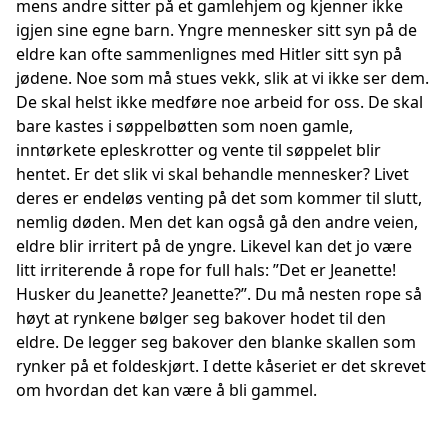
mens andre sitter på et gamlehjem og kjenner ikke
igjen sine egne barn. Yngre mennesker sitt syn på de
eldre kan ofte sammenlignes med Hitler sitt syn på
jødene. Noe som må stues vekk, slik at vi ikke ser dem.
De skal helst ikke medføre noe arbeid for oss. De skal
bare kastes i søppelbøtten som noen gamle,
inntørkete epleskrotter og vente til søppelet blir
hentet. Er det slik vi skal behandle mennesker? Livet
deres er endeløs venting på det som kommer til slutt,
nemlig døden. Men det kan også gå den andre veien,
eldre blir irritert på de yngre. Likevel kan det jo være
litt irriterende å rope for full hals: ”Det er Jeanette!
Husker du Jeanette? Jeanette?”. Du må nesten rope så
høyt at rynkene bølger seg bakover hodet til den
eldre. De legger seg bakover den blanke skallen som
rynker på et foldeskjørt. I dette kåseriet er det skrevet
om hvordan det kan være å bli gammel.