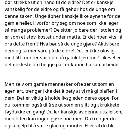
bør strekke ut en hand til de eldre? Det er kanskje
vanskelig for de eldre og få gehør hos de unge om
denne saken. Unge åpner kanskje ikke øynene for de
gamle heller. Hvorfor bry seg om noe som ikke lager
så mange problemer? De sitter jo bare der i stolen og
er som et støv, kostet under matta. Er det noen vits i å
dra dette frem? Hva bør så de unge gjøre? Aktivisere
dem og ta mer vare på de eldre! Det er ikke ulovlig
med litt munter spillopp på gamlehjemmet! Likevel er
det enkleste om begge parter kunne ha samarbeidet.
Men selv om gamle mennesker ofte ser ut som en
egen art, trenger ikke det å bety at vi må gi blaffen i
dem. Det er viktig å holde livsgleden deres oppe. For
du kommer også til å se ut som en slitt og skrukkete
tøydukke en gang! Du ler kanskje av denne uttalelsen,
men tiden kan ingen gjøre noe med. Da trenger du
også hjelp til å være glad og munter. Eller vil du bli