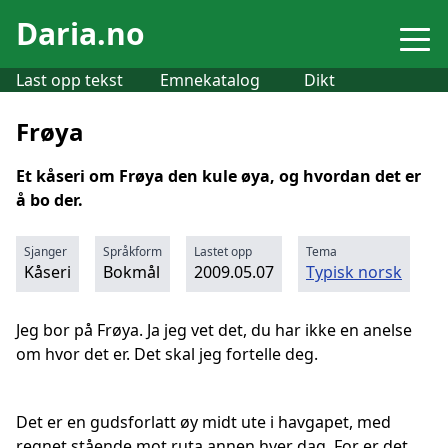
Daria.no
Last opp tekst
Emnekatalog
Dikt
Frøya
Et kåseri om Frøya den kule øya, og hvordan det er
å bo der.
Sjanger
Språkform
Lastet opp
Tema
Kåseri
Bokmål
2009.05.07
Typisk norsk
Jeg bor på Frøya. Ja jeg vet det, du har ikke en anelse
om hvor det er. Det skal jeg fortelle deg.
Det er en gudsforlatt øy midt ute i havgapet, med
regnet stående mot ruta annen hver dag. For er det