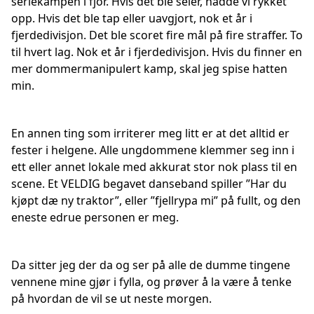
seriekampen i fjor. Hvis det ble seier, hadde vi rykket
opp. Hvis det ble tap eller uavgjort, nok et år i
fjerdedivisjon. Det ble scoret fire mål på fire straffer. To
til hvert lag. Nok et år i fjerdedivisjon. Hvis du finner en
mer dommermanipulert kamp, skal jeg spise hatten
min.
En annen ting som irriterer meg litt er at det alltid er
fester i helgene. Alle ungdommene klemmer seg inn i
ett eller annet lokale med akkurat stor nok plass til en
scene. Et VELDIG begavet danseband spiller ”Har du
kjøpt dæ ny traktor”, eller ”fjellrypa mi” på fullt, og den
eneste edrue personen er meg.
Da sitter jeg der da og ser på alle de dumme tingene
vennene mine gjør i fylla, og prøver å la være å tenke
på hvordan de vil se ut neste morgen.