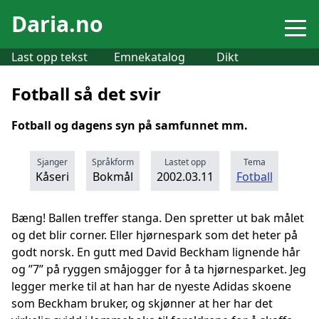
Daria.no
Last opp tekst
Emnekatalog
Dikt
Fotball så det svir
Fotball og dagens syn på samfunnet mm.
Sjanger
Språkform
Lastet opp
Tema
Kåseri
Bokmål
2002.03.11
Fotball
Bæng! Ballen treffer stanga. Den spretter ut bak målet
og det blir corner. Eller hjørnespark som det heter på
godt norsk. En gutt med David Beckham lignende hår
og ”7” på ryggen småjogger for å ta hjørnesparket. Jeg
legger merke til at han har de nyeste Adidas skoene
som Beckham bruker, og skjønner at her har det