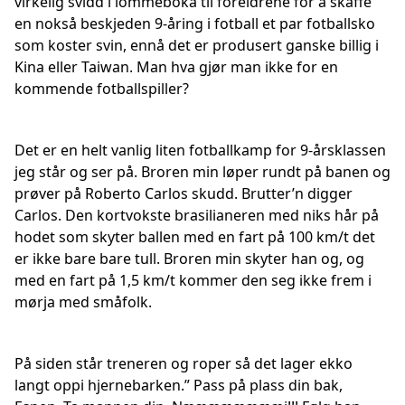
virkelig svidd i lommeboka til foreldrene for å skaffe
en nokså beskjeden 9-åring i fotball et par fotballsko
som koster svin, ennå det er produsert ganske billig i
Kina eller Taiwan. Man hva gjør man ikke for en
kommende fotballspiller?
Det er en helt vanlig liten fotballkamp for 9-årsklassen
jeg står og ser på. Broren min løper rundt på banen og
prøver på Roberto Carlos skudd. Brutter’n digger
Carlos. Den kortvokste brasilianeren med niks hår på
hodet som skyter ballen med en fart på 100 km/t det
er ikke bare bare tull. Broren min skyter han og, og
med en fart på 1,5 km/t kommer den seg ikke frem i
mørja med småfolk.
På siden står treneren og roper så det lager ekko
langt oppi hjernebarken.” Pass på plass din bak,