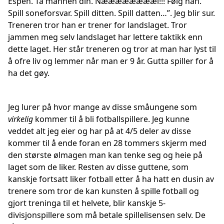
Espen. Ta mannen din. Nææææææææi!!! Følg han.
Spill soneforsvar. Spill ditten. Spill datten…”. Jeg blir sur.
Treneren tror han er trener for landslaget. Tror
jammen meg selv landslaget har lettere taktikk enn
dette laget. Her står treneren og tror at man har lyst til
å ofre liv og lemmer når man er 9 år. Gutta spiller for å
ha det gøy.
Jeg lurer på hvor mange av disse småungene som
virkelig
kommer til å bli fotballspillere. Jeg kunne
veddet alt jeg eier og har på at 4/5 deler av disse
kommer til å ende foran en 28 tommers skjerm med
den største ølmagen man kan tenke seg og heie på
laget som de liker. Resten av disse guttene, som
kanskje fortsatt liker fotball etter å ha hatt en dusin av
trenere som tror de kan kunsten å spille fotball og
gjort treninga til et helvete, blir kanskje 5-
divisjonspillere som må betale spillelisensen selv. De