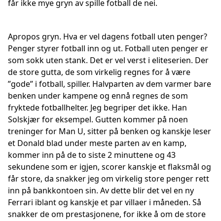
får ikke mye gryn av spille fotball de nei.
Apropos gryn. Hva er vel dagens fotball uten penger?
Penger styrer fotball inn og ut. Fotball uten penger er
som sokk uten stank. Det er vel verst i eliteserien. Der
de store gutta, de som virkelig regnes for å være
”gode” i fotball, spiller. Halvparten av dem varmer bare
benken under kampene og ennå regnes de som
fryktede fotballhelter. Jeg begriper det ikke. Han
Solskjær for eksempel. Gutten kommer på noen
treninger for Man U, sitter på benken og kanskje leser
et Donald blad under meste parten av en kamp,
kommer inn på de to siste 2 minuttene og 43
sekundene som er igjen, scorer kanskje et flaksmål og
får store, da snakker jeg om virkelig store penger rett
inn på bankkontoen sin. Av dette blir det vel en ny
Ferrari iblant og kanskje et par villaer i måneden. Så
snakker de om prestasjonene, for ikke å om de store