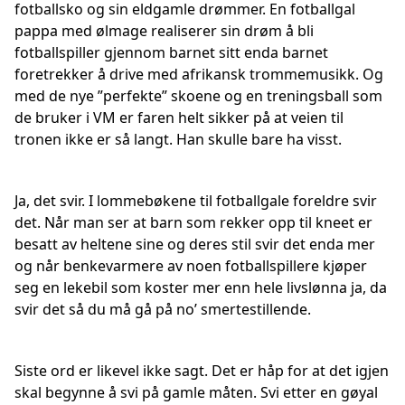
fotballsko og sin eldgamle drømmer. En fotballgal
pappa med ølmage realiserer sin drøm å bli
fotballspiller gjennom barnet sitt enda barnet
foretrekker å drive med afrikansk trommemusikk. Og
med de nye ”perfekte” skoene og en treningsball som
de bruker i VM er faren helt sikker på at veien til
tronen ikke er så langt. Han skulle bare ha visst.
Ja, det svir. I lommebøkene til fotballgale foreldre svir
det. Når man ser at barn som rekker opp til kneet er
besatt av heltene sine og deres stil svir det enda mer
og når benkevarmere av noen fotballspillere kjøper
seg en lekebil som koster mer enn hele livslønna ja, da
svir det så du må gå på no’ smertestillende.
Siste ord er likevel ikke sagt. Det er håp for at det igjen
skal begynne å svi på gamle måten. Svi etter en gøyal