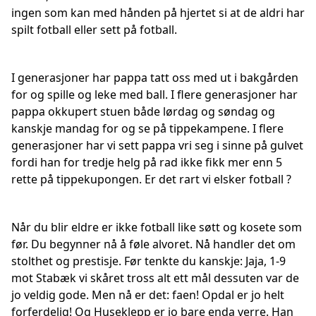
ingen som kan med hånden på hjertet si at de aldri har
spilt fotball eller sett på fotball.
I generasjoner har pappa tatt oss med ut i bakgården
for og spille og leke med ball. I flere generasjoner har
pappa okkupert stuen både lørdag og søndag og
kanskje mandag for og se på tippekampene. I flere
generasjoner har vi sett pappa vri seg i sinne på gulvet
fordi han for tredje helg på rad ikke fikk mer enn 5
rette på tippekupongen. Er det rart vi elsker fotball ?
Når du blir eldre er ikke fotball like søtt og kosete som
før. Du begynner nå å føle alvoret. Nå handler det om
stolthet og prestisje. Før tenkte du kanskje: Jaja, 1-9
mot Stabæk vi skåret tross alt ett mål dessuten var de
jo veldig gode. Men nå er det: faen! Opdal er jo helt
forferdelig! Og Huseklepp er jo bare enda verre. Han