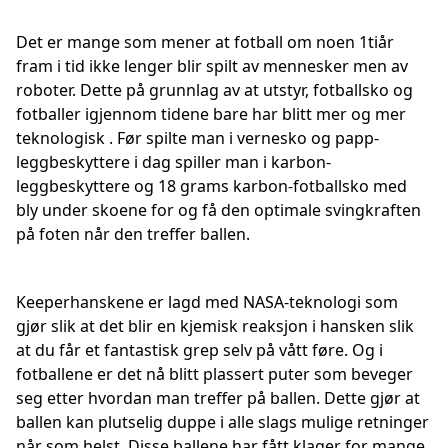
Det er mange som mener at fotball om noen 1tiår
fram i tid ikke lenger blir spilt av mennesker men av
roboter. Dette på grunnlag av at utstyr, fotballsko og
fotballer igjennom tidene bare har blitt mer og mer
teknologisk . Før spilte man i vernesko og papp-
leggbeskyttere i dag spiller man i karbon-
leggbeskyttere og 18 grams karbon-fotballsko med
bly under skoene for og få den optimale svingkraften
på foten når den treffer ballen.
Keeperhanskene er lagd med NASA-teknologi som
gjør slik at det blir en kjemisk reaksjon i hansken slik
at du får et fantastisk grep selv på vått føre. Og i
fotballene er det nå blitt plassert puter som beveger
seg etter hvordan man treffer på ballen. Dette gjør at
ballen kan plutselig duppe i alle slags mulige retninger
når som helst. Disse ballene har fått klager for mange