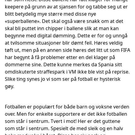
keepere på grunn av at sjansen for og tabbe seg ut er
blitt betydelig mye større med disse nye
«superballene». Det skal også være snakk om at det
skal bli puttet inn chipper i ballene slik at man kan
begynne med digital dømming. Dette er for og unngå
at tvilsomme situasjoner blir dømt feil. Høres veldig
tøft ut, men på en annen side høres det litt ut som FIFA
har begynt å få problemer etter en del klager på
dommerne sine. Dette kunne merkes da Spania sitt
omdiskuterte straffespark i VM ikke ble vist på reprise.
Slike ting synes jo vi som ser på fotball er hysterisk
gøy.
Fotballen er populært for både barn og voksne verden
over. Men for enkelte supportere er det ikke fotballen
som står i sentrum. Tvert i mot! Her er det guttene
som står i sentrum. Spesielt de med sleik og en halv