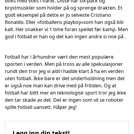
boks med voks i håret. Disse har six-pack og
brystmuskler som holder på og sprenge drakten. Et
godt eksempel på dette er jo selveste Cristiano
Ronaldo. Eller «fotballens playboy»som han også blir
kalt. Her snakker vi 1 time foran speilet før kamp. Men
god i fotball er han og det kan ingen andre si noe på .
Fotball har i århundrer vært den mest populære
sporten i verden. Men på tross av alle spekulasjoner
rundt den tror jeg vi aldri hadde klart å ha en verden
uten fotball. Ikke bare er det underholdning men det
er også noe man kan drive med på fritiden. Og at
fotball har blitt mer en teknologisk sport tror jeg ikke
den tar skade av det. Det er ingen som vil se roboter
spille fotball uansett. Håper jeg!
Legg inn din tekst!