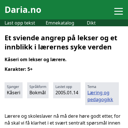
Daria.no
Last opp tekst
Emnekatalog
Dikt
Et sviende angrep på lekser og et
innblikk i lærernes syke verden
Kåseri om lekser og lærere.
Karakter: 5+
Sjanger
Språkform
Lastet opp
Tema
Kåseri
Bokmål
2005.01.14
Læring og
pedagogikk
Lærere og skoleslaver nå må dere høre godt etter, for
nå skal vi få klarhet i et svært sentralt spørsmål innen