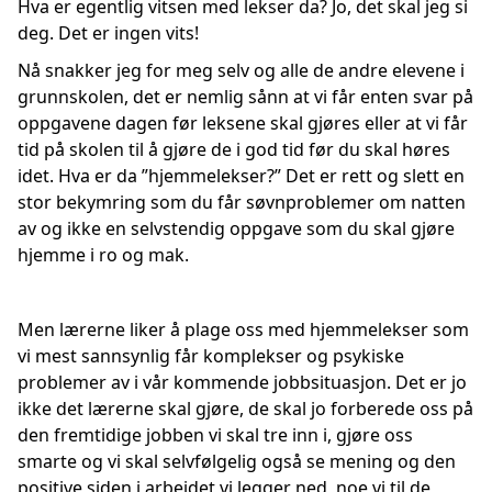
Hva er egentlig vitsen med lekser da? Jo, det skal jeg si
deg. Det er ingen vits!
Nå snakker jeg for meg selv og alle de andre elevene i
grunnskolen, det er nemlig sånn at vi får enten svar på
oppgavene dagen før leksene skal gjøres eller at vi får
tid på skolen til å gjøre de i god tid før du skal høres
idet. Hva er da ”hjemmelekser?” Det er rett og slett en
stor bekymring som du får søvnproblemer om natten
av og ikke en selvstendig oppgave som du skal gjøre
hjemme i ro og mak.
Men lærerne liker å plage oss med hjemmelekser som
vi mest sannsynlig får komplekser og psykiske
problemer av i vår kommende jobbsituasjon. Det er jo
ikke det lærerne skal gjøre, de skal jo forberede oss på
den fremtidige jobben vi skal tre inn i, gjøre oss
smarte og vi skal selvfølgelig også se mening og den
positive siden i arbeidet vi legger ned, noe vi til de