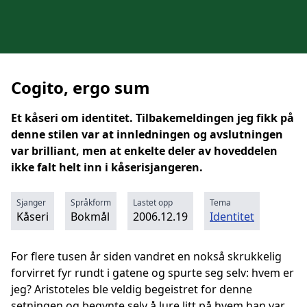
Cogito, ergo sum
Et kåseri om identitet. Tilbakemeldingen jeg fikk på
denne stilen var at innledningen og avslutningen
var brilliant, men at enkelte deler av hoveddelen
ikke falt helt inn i kåserisjangeren.
Sjanger
Språkform
Lastet opp
Tema
Kåseri
Bokmål
2006.12.19
Identitet
For flere tusen år siden vandret en nokså skrukkelig
forvirret fyr rundt i gatene og spurte seg selv: hvem er
jeg? Aristoteles ble veldig begeistret for denne
setningen og begynte selv å lure litt på hvem han var.