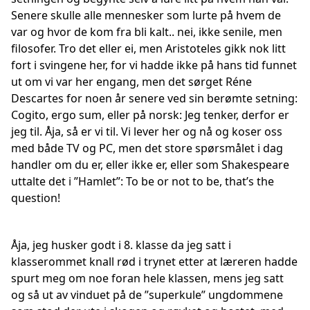
Senere skulle alle mennesker som lurte på hvem de
var og hvor de kom fra bli kalt.. nei, ikke senile, men
filosofer. Tro det eller ei, men Aristoteles gikk nok litt
fort i svingene her, for vi hadde ikke på hans tid funnet
ut om vi var her engang, men det sørget Réne
Descartes for noen år senere ved sin berømte setning:
Cogito, ergo sum, eller på norsk: Jeg tenker, derfor er
jeg til. Åja, så er vi til. Vi lever her og nå og koser oss
med både TV og PC, men det store spørsmålet i dag
handler om du er, eller ikke er, eller som Shakespeare
uttalte det i ”Hamlet”: To be or not to be, that’s the
question!
Åja, jeg husker godt i 8. klasse da jeg satt i
klasserommet knall rød i trynet etter at læreren hadde
spurt meg om noe foran hele klassen, mens jeg satt
og så ut av vinduet på de ”superkule” ungdommene