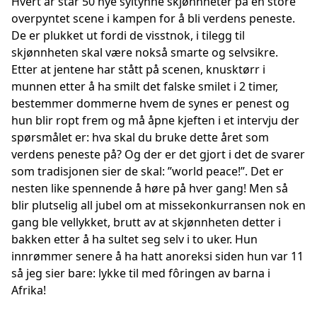
Hvert år står 50 nye syltynne skjønnheter på en store
overpyntet scene i kampen for å bli verdens peneste.
De er plukket ut fordi de visstnok, i tilegg til
skjønnheten skal være nokså smarte og selvsikre.
Etter at jentene har stått på scenen, knusktørr i
munnen etter å ha smilt det falske smilet i 2 timer,
bestemmer dommerne hvem de synes er penest og
hun blir ropt frem og må åpne kjeften i et intervju der
spørsmålet er: hva skal du bruke dette året som
verdens peneste på? Og der er det gjort i det de svarer
som tradisjonen sier de skal: ”world peace!”. Det er
nesten like spennende å høre på hver gang! Men så
blir plutselig all jubel om at missekonkurransen nok en
gang ble vellykket, brutt av at skjønnheten detter i
bakken etter å ha sultet seg selv i to uker. Hun
innrømmer senere å ha hatt anoreksi siden hun var 11
så jeg sier bare: lykke til med fôringen av barna i
Afrika!