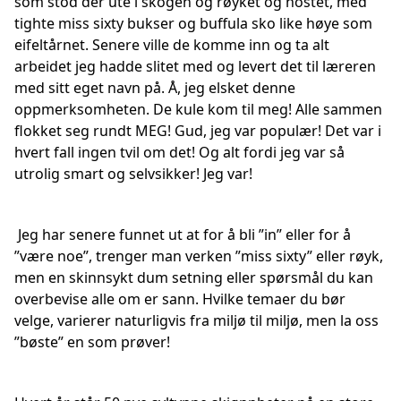
som stod der ute i skogen og røyket og hostet, med
tighte miss sixty bukser og buffula sko like høye som
eifeltårnet. Senere ville de komme inn og ta alt
arbeidet jeg hadde slitet med og levert det til læreren
med sitt eget navn på. Å, jeg elsket denne
oppmerksomheten. De kule kom til meg! Alle sammen
flokket seg rundt MEG! Gud, jeg var populær! Det var i
hvert fall ingen tvil om det! Og alt fordi jeg var så
utrolig smart og selvsikker! Jeg var!
Jeg har senere funnet ut at for å bli ”in” eller for å
”være noe”, trenger man verken ”miss sixty” eller røyk,
men en skinnsykt dum setning eller spørsmål du kan
overbevise alle om er sann. Hvilke temaer du bør
velge, varierer naturligvis fra miljø til miljø, men la oss
”bøste” en som prøver!