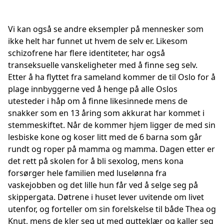
Vi kan også se andre eksempler på mennesker som
ikke helt har funnet ut hvem de selv er. Likesom
schizofrene har flere identiteter, har også
transeksuelle vanskeligheter med å finne seg selv.
Etter å ha flyttet fra sameland kommer de til Oslo for å
plage innbyggerne ved å henge på alle Oslos
utesteder i håp om å finne likesinnede mens de
snakker som en 13 åring som akkurat har kommet i
stemmeskiftet. Når de kommer hjem ligger de med sin
lesbiske kone og koser litt med de 6 barna som går
rundt og roper på mamma og mamma. Dagen etter er
det rett på skolen for å bli sexolog, mens kona
forsørger hele familien med luselønna fra
vaskejobben og det lille hun får ved å selge seg på
skippergata. Døtrene i huset lever uvitende om livet
utenfor, og forteller om sin forelskelse til både Thea og
Knut, mens de kler seg ut med gutteklær og kaller seg