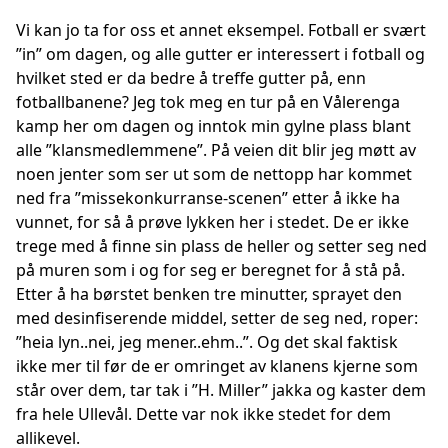
Vi kan jo ta for oss et annet eksempel. Fotball er svært
”in” om dagen, og alle gutter er interessert i fotball og
hvilket sted er da bedre å treffe gutter på, enn
fotballbanene? Jeg tok meg en tur på en Vålerenga
kamp her om dagen og inntok min gylne plass blant
alle ”klansmedlemmene”. På veien dit blir jeg møtt av
noen jenter som ser ut som de nettopp har kommet
ned fra ”missekonkurranse-scenen” etter å ikke ha
vunnet, for så å prøve lykken her i stedet. De er ikke
trege med å finne sin plass de heller og setter seg ned
på muren som i og for seg er beregnet for å stå på.
Etter å ha børstet benken tre minutter, sprayet den
med desinfiserende middel, setter de seg ned, roper:
”heia lyn..nei, jeg mener..ehm..”. Og det skal faktisk
ikke mer til før de er omringet av klanens kjerne som
står over dem, tar tak i ”H. Miller” jakka og kaster dem
fra hele Ullevål. Dette var nok ikke stedet for dem
allikevel.