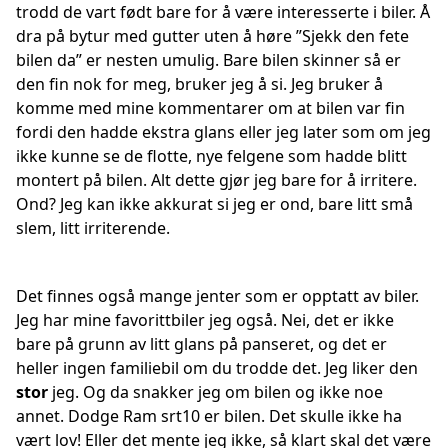
trodd de vart født bare for å være interesserte i biler. Å
dra på bytur med gutter uten å høre ”Sjekk den fete
bilen da” er nesten umulig. Bare bilen skinner så er
den fin nok for meg, bruker jeg å si. Jeg bruker å
komme med mine kommentarer om at bilen var fin
fordi den hadde ekstra glans eller jeg later som om jeg
ikke kunne se de flotte, nye felgene som hadde blitt
montert på bilen. Alt dette gjør jeg bare for å irritere.
Ond? Jeg kan ikke akkurat si jeg er ond, bare litt små
slem, litt irriterende.
Det finnes også mange jenter som er opptatt av biler.
Jeg har mine favorittbiler jeg også. Nei, det er ikke
bare på grunn av litt glans på panseret, og det er
heller ingen familiebil om du trodde det. Jeg liker den
stor
jeg. Og da snakker jeg om bilen og ikke noe
annet. Dodge Ram srt10 er bilen. Det skulle ikke ha
vært lov! Eller det mente jeg ikke, så klart skal det være