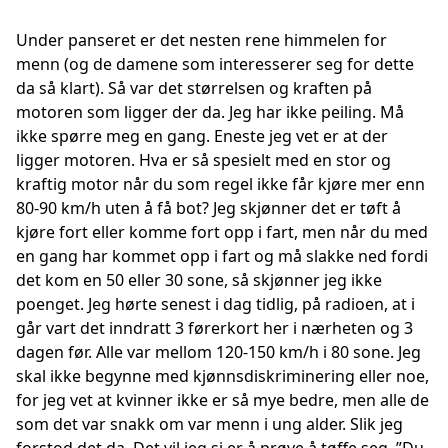
Under panseret er det nesten rene himmelen for
menn (og de damene som interesserer seg for dette
da så klart). Så var det størrelsen og kraften på
motoren som ligger der da. Jeg har ikke peiling. Må
ikke spørre meg en gang. Eneste jeg vet er at der
ligger motoren. Hva er så spesielt med en stor og
kraftig motor når du som regel ikke får kjøre mer enn
80-90 km/h uten å få bot? Jeg skjønner det er tøft å
kjøre fort eller komme fort opp i fart, men når du med
en gang har kommet opp i fart og må slakke ned fordi
det kom en 50 eller 30 sone, så skjønner jeg ikke
poenget. Jeg hørte senest i dag tidlig, på radioen, at i
går vart det inndratt 3 førerkort her i nærheten og 3
dagen før. Alle var mellom 120-150 km/h i 80 sone. Jeg
skal ikke begynne med kjønnsdiskriminering eller noe,
for jeg vet at kvinner ikke er så mye bedre, men alle de
som det var snakk om var menn i ung alder. Slik jeg