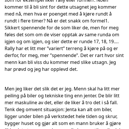
som for eksempel liker rally eller formel1. Noen
kommer til å bli sint for dette utsagnet jeg kommer
med nå, men hva er poenget med å kjøre rundt å
rundt i flere timer? Nå er det snakk om formel1.
Sikkert spennende for de som liker de, men for meg
føles det som om de viser opptak av same runda om
igjen og om igjen, og sier dette er runde 17, 18, 19….
Rally har et litt mer ”variert” terreng å kjøre på og er
derfor, for meg, mer ”spennende”. Det er rart hvor sint
menn kan bli viss du kommer med slike utsagn. Jeg
har prøvd og jeg har opplevd det.
Men jeg liker det slik det er jeg. Menn skal ha litt mer
peiling på biler og tekniske ting enn jenter. De blir litt
mer maskuline av det, eller de liker å tro det i så fall.
Tenk deg omvent situasjon: Jenta kan alt om biler,
ligger under bilen på verkstedet hele tiden og skrur,
bygger huset og gjør alt som en mann bruker å gjøre