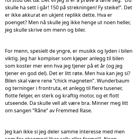
forstod det da. Det vil jeg si er å prøve å tøffe seg. ”Du
skulle ha sett i går! 150 på strekningen! Fy steike!”. Det
er ikke akkurat en ukjent replikk dette. Hva er
poenget? Men nå skulle jeg ikke henge ut noen heller,
jeg skulle skrive om menn og biler.
For menn, spesielt de yngre, er musikk og lyden i bilen
viktig. Jeg har kompiser som kjøper anlegg til bilen
som koster mer enn hva jeg tjener på et år (og jeg
tjener en god del). Det er litt røte. Men hva kan jeg si?
Bilen skal være rene ”chick magneten”. Wunderbaum
og terninger i frontruta, et anlegg til flere tusener,
flotte felger, en sterk og kraftig motor, og et flott
utseende. Da skulle vell alt være bra. Minner meg litt
om sangen ”Råne” av Fremmed Rase.
Jeg kan ikke si jeg deler samme interesse med men