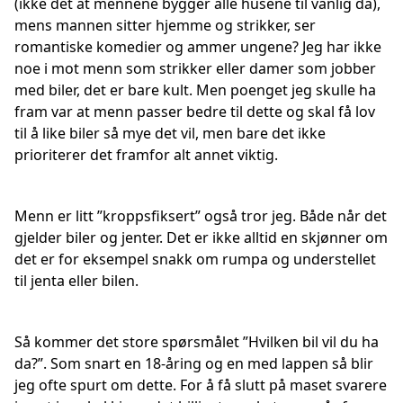
(ikke det at mennene bygger alle husene til vanlig da),
mens mannen sitter hjemme og strikker, ser
romantiske komedier og ammer ungene? Jeg har ikke
noe i mot menn som strikker eller damer som jobber
med biler, det er bare kult. Men poenget jeg skulle ha
fram var at menn passer bedre til dette og skal få lov
til å like biler så mye det vil, men bare det ikke
prioriterer det framfor alt annet viktig.
Menn er litt ”kroppsfiksert” også tror jeg. Både når det
gjelder biler og jenter. Det er ikke alltid en skjønner om
det er for eksempel snakk om rumpa og understellet
til jenta eller bilen.
Så kommer det store spørsmålet ”Hvilken bil vil du ha
da?”. Som snart en 18-åring og en med lappen så blir
jeg ofte spurt om dette. For å få slutt på maset svarere