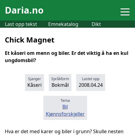
Daria.no
Last opp tekst
Emnekatalog
Dikt
Chick Magnet
Et kåseri om menn og biler. Er det viktig å ha en kul
ungdomsbil?
Sjanger
Språkform
Lastet opp
Kåseri
Bokmål
2008.04.24
Tema
Bil
Kjønnsforskjeller
Hva er det med karer og biler i grunn? Skulle nesten