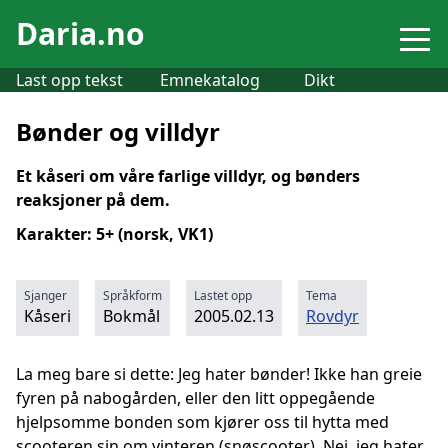
Daria.no
Last opp tekst
Emnekatalog
Dikt
Bønder og villdyr
Et kåseri om våre farlige villdyr, og bønders
reaksjoner på dem.
Karakter: 5+ (norsk, VK1)
Sjanger
Språkform
Lastet opp
Tema
Kåseri
Bokmål
2005.02.13
Rovdyr
La meg bare si dette: Jeg hater bønder! Ikke han greie
fyren på nabogården, eller den litt oppegående
hjelpsomme bonden som kjører oss til hytta med
scooteren sin om vinteren (snøscooter). Nei, jeg hater