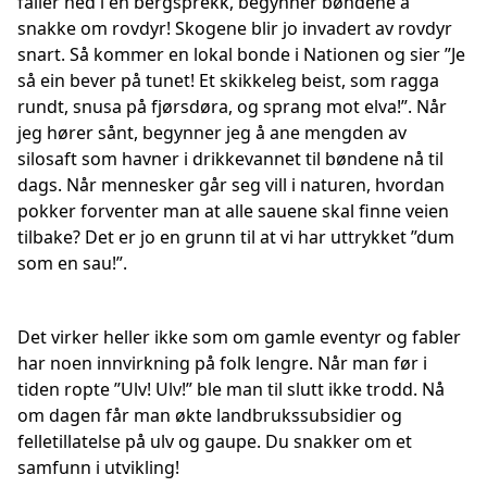
faller ned i en bergsprekk, begynner bøndene å
snakke om rovdyr! Skogene blir jo invadert av rovdyr
snart. Så kommer en lokal bonde i Nationen og sier ”Je
så ein bever på tunet! Et skikkeleg beist, som ragga
rundt, snusa på fjørsdøra, og sprang mot elva!”. Når
jeg hører sånt, begynner jeg å ane mengden av
silosaft som havner i drikkevannet til bøndene nå til
dags. Når mennesker går seg vill i naturen, hvordan
pokker forventer man at alle sauene skal finne veien
tilbake? Det er jo en grunn til at vi har uttrykket ”dum
som en sau!”.
Det virker heller ikke som om gamle eventyr og fabler
har noen innvirkning på folk lengre. Når man før i
tiden ropte ”Ulv! Ulv!” ble man til slutt ikke trodd. Nå
om dagen får man økte landbrukssubsidier og
felletillatelse på ulv og gaupe. Du snakker om et
samfunn i utvikling!