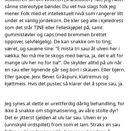
sånne stereotype bønder. Du vet hva slags folk jeg
mener. Folk med et intellektuelt nivå som rangerer litt
under et vanlig jordekorn. De kler seg alle i kjeledress
som det står TINE eller Felleskjøpet på, samt
gummistøvler og caps (med bremmen brettet
oppover, selvfølgelig). De kan snakke om to ting;
været, og sauene sine. ”E mista tri saui åt ulven her i
vækka. No må me te skogs med børsa, ja, det e alt for
mange ulv her no for tia!”. De skylder alltid på ulv når
en sau eller lignende går seg bort i skauen. Eller bjørn.
Eller gaupe. Jerv. Bever. Gråspurv, klatremus og
kjøttmeis. Hvis det puster, så klarer det å spise sau, ja.
Jeg synes at dette er urettferdig dårlig behandling, for
ikke å snakke om stigmatisering, av våre stolte dyr!
Det er ytterst sjelden at ulv tar sau. Ulven er jo
(unnskyld ordspillet) from som et lam. Straks en sau