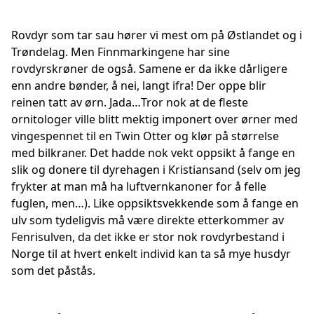
Rovdyr som tar sau hører vi mest om på Østlandet og i
Trøndelag. Men Finnmarkingene har sine
rovdyrskrøner de også. Samene er da ikke dårligere
enn andre bønder, å nei, langt ifra! Der oppe blir
reinen tatt av ørn. Jada…Tror nok at de fleste
ornitologer ville blitt mektig imponert over ørner med
vingespennet til en Twin Otter og klør på størrelse
med bilkraner. Det hadde nok vekt oppsikt å fange en
slik og donere til dyrehagen i Kristiansand (selv om jeg
frykter at man må ha luftvernkanoner for å felle
fuglen, men…). Like oppsiktsvekkende som å fange en
ulv som tydeligvis må være direkte etterkommer av
Fenrisulven, da det ikke er stor nok rovdyrbestand i
Norge til at hvert enkelt individ kan ta så mye husdyr
som det påstås.