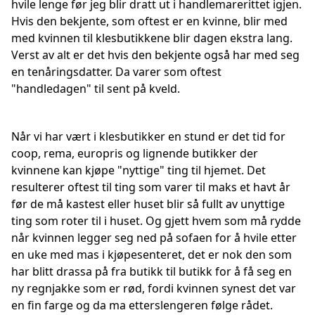
hvile lenge før jeg blir dratt ut i handlemarerittet igjen.
Hvis den bekjente, som oftest er en kvinne, blir med
med kvinnen til klesbutikkene blir dagen ekstra lang.
Verst av alt er det hvis den bekjente også har med seg
en tenåringsdatter. Da varer som oftest
"handledagen" til sent på kveld.
Når vi har vært i klesbutikker en stund er det tid for
coop, rema, europris og lignende butikker der
kvinnene kan kjøpe "nyttige" ting til hjemet. Det
resulterer oftest til ting som varer til maks et havt år
før de må kastest eller huset blir så fullt av unyttige
ting som roter til i huset. Og gjett hvem som må rydde
når kvinnen legger seg ned på sofaen for å hvile etter
en uke med mas i kjøpesenteret, det er nok den som
har blitt drassa på fra butikk til butikk for å få seg en
ny regnjakke som er rød, fordi kvinnen synest det var
en fin farge og da ma etterslengeren følge rådet.