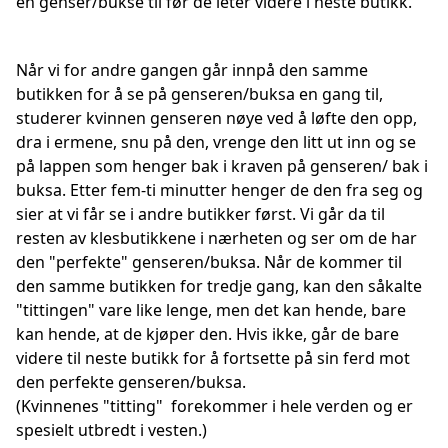
en genser/bukse til før de leter videre i neste butikk.
Når vi for andre gangen går innpå den samme
butikken for å se på genseren/buksa en gang til,
studerer kvinnen genseren nøye ved å løfte den opp,
dra i ermene, snu på den, vrenge den litt ut inn og se
på lappen som henger bak i kraven på genseren/ bak i
buksa. Etter fem-ti minutter henger de den fra seg og
sier at vi får se i andre butikker først. Vi går da til
resten av klesbutikkene i nærheten og ser om de har
den "perfekte" genseren/buksa. Når de kommer til
den samme butikken for tredje gang, kan den såkalte
"tittingen" vare like lenge, men det kan hende, bare
kan hende, at de kjøper den. Hvis ikke, går de bare
videre til neste butikk for å fortsette på sin ferd mot
den perfekte genseren/buksa.
(Kvinnenes "titting" forekommer i hele verden og er
spesielt utbredt i vesten.)