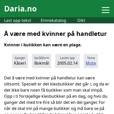
Daria.no
Last opp tekst
Emnekatalog
Dikt
Å være med kvinner på handletur
Kvinner i butikken kan være en plage.
Sjanger
Språkform
Lastet opp
Tema
Kåseri
Bokmål
2005.02.14
Mote
Det å være med kvinner på handletur kan være
slitsomt. Spesielt er det klesbutikker det går i, og da er
det ikke bare noen få butikker som man skal innpå.
Opp i ti forskjellige klesbutikker på en dag, og hvis du
ganger det med tre-fire så blir det en del ganger. For
når de skal inn på mange butikker og må bare se på