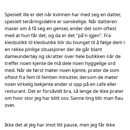
Spesielt ille er det når kvinnen har med seg en datter,
spesielt tenåringsdøtre er vanskelige. Når datteren
maser om å få seg en genser, ender det som oftest
med at hun får det, og da er det "på'n igjen". Fra
klesbutikk til klesbutikk blir du tvunget til å følge dem i
en rekke pinlige situasjoner der de går blant
dameundertøy og skratter over hele butikken når de
treffer noen kjente de må dele noen hyggelige ord
med. Når de først møter noen kjente, prater de som
oftest fra fem til femten minutter, dersom de møter
noen virkelig bekjente ender vi opp på en cafe eller
resturant. Det er forsåvidt bra, så lenge de ikke prater
om hvor stor jeg har blitt osv. Sanne ting blir man flau
over.
Ikke det at jeg har imot litt pause, men jeg får ikke