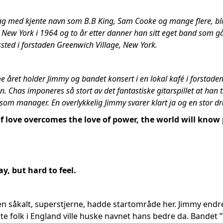
lag med kjente navn som B.B King, Sam Cooke og mange flere, blir 
r til New York i 1964 og to år etter danner han sitt eget band som
sted i forstaden Greenwich Village, New York.
året holder Jimmy og bandet konsert i en lokal kafé i forstaden
len. Chas imponeres så stort av det fantastiske gitarspillet at han 
om manager. En overlykkelig Jimmy svarer klart ja og en stor drø
 love overcomes the love of power, the world will know 
ay, but hard to feel.
en såkalt, superstjerne, hadde startområde her. Jimmy endret 
e folk i England ville huske navnet hans bedre da. Bandet 