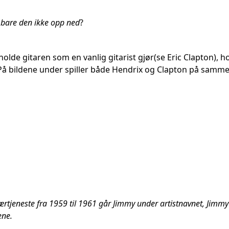
g bare den ikke opp ned
?
 holde gitaren som en vanlig gitarist gjør(se Eric Clapton), 
På bildene under spiller både Hendrix og Clapton på samm
itærtjeneste fra 1959 til 1961 går Jimmy under artistnavnet, Jimmy
ene.