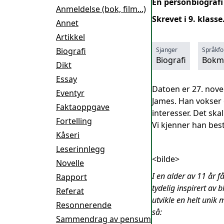
En personbiografi 
Anmeldelse (bok, film...)
Skrevet i 9. klasse
Annet
Artikkel
Biografi
Sjanger
Språkf
Biografi
Bokm
Dikt
Essay
Datoen er 27. novem
Eventyr
James. Han vokser o
Faktaoppgave
interesser. Det ska
Fortelling
Vi kjenner han bes
Kåseri
Leserinnlegg
<bilde>
Novelle
I en alder av 11 år 
Rapport
tydelig inspirert av
Referat
utvikle en helt unik
Resonnerende
så:
Sammendrag av pensum