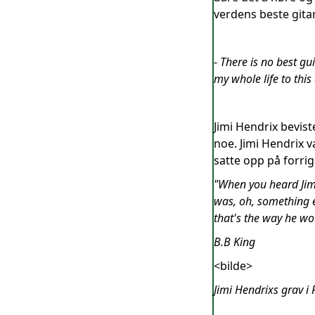
verdens beste gitari
-
There is no best gui
my whole life to this 
Jimi Hendrix bevist
noe. Jimi Hendrix v
satte opp på forrig
"When you heard Jimi
was, oh, something el
that's the way he wou
B.B King
<bilde>
Jimi Hendrixs grav i