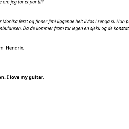
e om jeg tar et par til?
onika først og finner Jimi liggende helt livløs i senga si. Hun pr
mbulansen. Da de kommer fram tar legen en sjekk og de konstaterer
Jimi Hendrix.
on. I love my guitar.