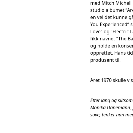
med Mitch Michell 
studio albumet ”Ar
en vei det kunne g
You Experienced” so
Love” og ”Electric 
fikk navnet ”The Ba
og holde en konser
opprettet. Hans ti
produsent til.
Året 1970 skulle vis
Etter lang og slitsom
Monika Danemann, føl
sove, tenker han med