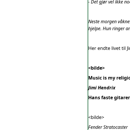
- Det gjør vel ikke no
Neste morgen våkner M
hjelpe. Hun ringer a
Her endte livet til 
<bilde>
Music is my religi
Jimi Hendrix
Hans faste gitarer
<bilde>
Fender Stratocaster