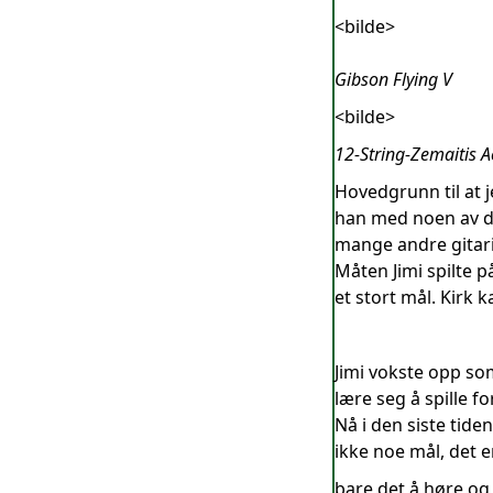
<bilde>
Gibson Flying V
<bilde>
12-String-Zemaitis A
Hovedgrunn til at 
han med noen av da
mange andre gitarist
Måten Jimi spilte p
et stort mål. Kirk 
Jimi vokste opp som
lære seg å spille 
Nå i den siste tiden
ikke noe mål, det
bare det å høre og 