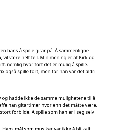
en hans å spille gitar på. Å sammenligne
il være helt feil. Min mening er at Kirk og
ff, nemlig hvor fort det er mulig å spille.
x også spille fort, men for han var det aldri
elv og hadde ikke de samme mulighetene til å
affe han gitartimer hvor enn det måtte være.
stort forbilde. Å spille som han er i seg selv
re. Hans mål som musiker var ikke å bli kalt