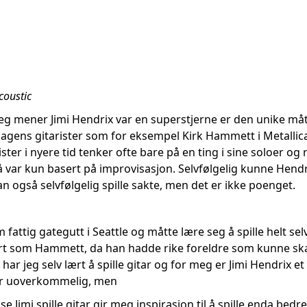
coustic
jeg mener Jimi Hendrix var en superstjerne er den unike måt
gens gitarister som for eksempel Kirk Hammett i Metallica, v
er i nyere tid tenker ofte bare på en ting i sine soloer og ri
å var kun basert på improvisasjon. Selvfølgelig kunne Hendri
kan også selvfølgelig spille sakte, men det er ikke poenget.
 fattig gategutt i Seattle og måtte lære seg å spille helt s
fort som Hammett, da han hadde rike foreldre som kunne sk
 har jeg selv lært å spille gitar og for meg er Jimi Hendrix et 
 er uoverkommelig, men
se Jimi spille gitar gir meg inspirasjon til å spille enda bed