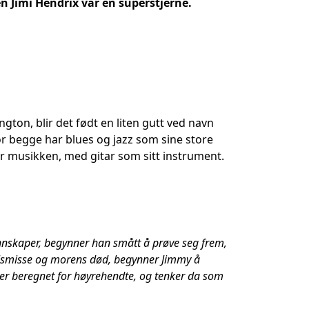
n Jimi Hendrix var en superstjerne.
gton, blir det født en liten gutt ved navn
vor begge har blues og jazz som sine store
for musikken, med gitar som sitt instrument.
kunnskaper, begynner han smått å prøve seg frem,
killsmisse og morens død, begynner Jimmy å
m er beregnet for høyrehendte, og tenker da som