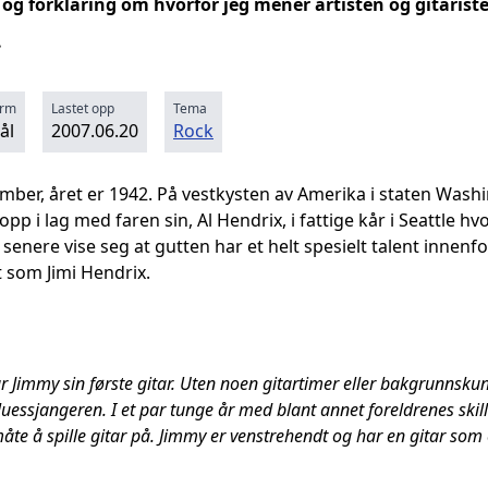
og forklaring om hvorfor jeg mener artisten og gitariste
.
orm
Lastet opp
Tema
ål
2007.06.20
Rock
ber, året er 1942. På vestkysten av Amerika i staten Washin
pp i lag med faren sin, Al Hendrix, i fattige kår i Seattle h
l senere vise seg at gutten har et helt spesielt talent innen
t som Jimi Hendrix.
får Jimmy sin første gitar. Uten noen gitartimer eller bakgrunns
 bluessjangeren. I et par tunge år med blant annet foreldrenes s
 måte å spille gitar på. Jimmy er venstrehendt og har en gitar so