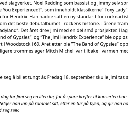
ved slagverket, Noel Redding som bassist og Jimmy selv som
e You Experienced?”, som inneholdt klassikerne” Foxy Lady”,
å for Hendrix. Han hadde satt en ny standard for rockeartis
m det beste debutalbumet i rockens historie. I årene fram ti
Ladyland”. Det året drev Jimi med en del små prosjekter. I 
nd of Gypsies”, og ”The Jimi Hendrix Experience” ble oppløst.
t i Woodstock i 69. Året etter ble ”The Band of Gypsies” op
dligere trommeslager Mitch Michell var tilbake i varmen me
e seg å bli et tungt år. Fredag 18. september skulle Jimi tas 
 dag tar Jimi seg en liten lur, for å spare krefter til konserten ha
ger han inn på rommet sitt, etter en tur på byen, og gir han noe
 seg selv: