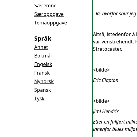
Særemne
- Ja, hvorfor snur je
Særoppgave
Temaoppgave
Altså, istedenfor å
Språk
var venstrehendt. 
Annet
Stratocaster.
Bokmål
Engelsk
<bilde>
Fransk
Eric Clapton
Nynorsk
Spansk
Tysk
<bilde>
Jimi Hendrix
Etter en fullført mil
innenfor blues miljø