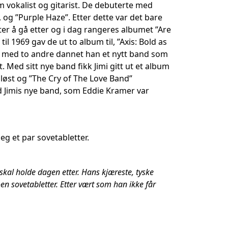
 vokalist og gitarist. De debuterte med
 og ”Purple Haze”. Etter dette var det bare
ter å gå etter og i dag rangeres albumet ”Are
l 1969 gav de ut to album til, ”Axis: Bold as
lag med to andre dannet han et nytt band som
 Med sitt nye band fikk Jimi gitt ut et album
pløst og ”The Cry of The Love Band”
d Jimis nye band, som Eddie Kramer var
seg et par sovetabletter.
n skal holde dagen etter. Hans kjæreste, tyske
n sovetabletter. Etter vært som han ikke får