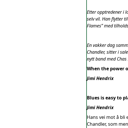
Etter opptredener i 
selv vil. Han flytte
Flames” med tilholds
En vakker dag samme 
Chandler, sitter i sa
nytt band med Chas s
When the power of
Jimi Hendrix
Blues is easy to pl
Jimi Hendrix
Hans vei mot å bli 
Chandler, som ment