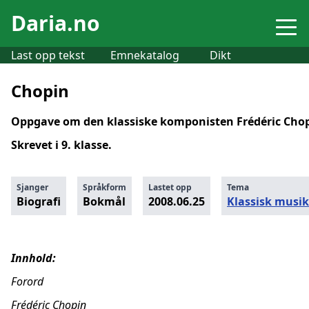
Daria.no
Last opp tekst
Emnekatalog
Dikt
Chopin
Oppgave om den klassiske komponisten Frédéric Chop
Skrevet i 9. klasse.
Sjanger
Språkform
Lastet opp
Tema
Biografi
Bokmål
2008.06.25
Klassisk musi
Innhold:
Forord
Frédéric Chopin