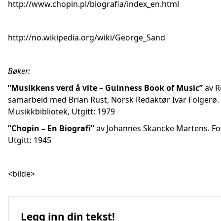
http://www.chopin.pl/biografia/index_en.html
http://no.wikipedia.org/wiki/George_Sand
Bøker:
”Musikkens verd å vite – Guinness Book of Music”
av R
samarbeid med Brian Rust, Norsk Redaktør Ivar Folgerø. 
Musikkbibliotek, Utgitt: 1979
”Chopin – En Biografi”
av Johannes Skancke Martens. Fo
Utgitt: 1945
<bilde>
Legg inn din tekst!