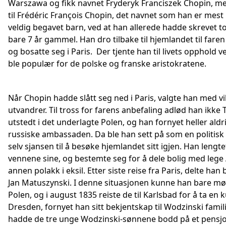
Warszawa og fikk navnet Fryderyk Franciszek Chopin, me
til Frédéric François Chopin, det navnet som han er mest
veldig begavet barn, ved at han allerede hadde skrevet t
bare 7 år gammel. Han dro tilbake til hjemlandet til fare
og bosatte seg i Paris. Der tjente han til livets opphold 
ble populær for de polske og franske aristokratene.
Når Chopin hadde slått seg ned i Paris, valgte han med v
utvandrer. Til tross for farens anbefaling adlød han ikke
utstedt i det underlagte Polen, og han fornyet heller aldr
russiske ambassaden. Da ble han sett på som en politisk 
selv sjansen til å besøke hjemlandet sitt igjen. Han lengte
vennene sine, og bestemte seg for å dele bolig med leg
annen polakk i eksil. Etter siste reise fra Paris, delte ha
Jan Matuszynski. I denne situasjonen kunne han bare mø
Polen, og i august 1835 reiste de til Karlsbad for å ta en k
Dresden, fornyet han sitt bekjentskap til Wodzinski famili
hadde de tre unge Wodzinski-sønnene bodd på et pensjon