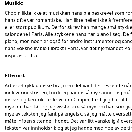
Musikk:
Chopin likte ikke at musikken hans ble beskrevet som ro
hans ofte var romantiske. Han likte heller ikke å fremf
eller stort publikum. Derfor skrev han mange små stykk
salongene i Paris. Alle stykkene hans har piano i seg. De f
piano, men noen er også for andre instrumenter og sang
hans voksne liv ble tilbrakt i Paris, var det hjemlandet Po
inspirasjon fra.
Etterord:
Arbeidet gikk ganske bra, men det var litt stressende n
innleveringsfristen, fordi jeg hadde så mye annet jeg må
det veldig lærerikt å skrive om Chopin, fordi jeg har aldri
mye om han før og jeg visste ikke så mye om han som je
mye av teksten jeg fant på engelsk, så jeg måtte oversett
måte infoen sittende i hodet. Det var litt vanskelig å ove
teksten var innholdsrik og at jeg hadde med noe av de ti