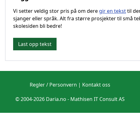
Vi setter veldig stor pris på om dere
gir en tekst
til d
sjanger eller språk. Alt fra større prosjekter til små te
skolesiden bli bedre!
Last opp tekst
Regler / Personvern
|
Kontakt oss
© 2004-2026 Daria.no -
Mathisen IT Consult AS