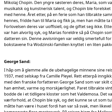
Mikolaj Chopin. Den yngre søsteren deres, Maria, som va
musikalsk og kunstnerisk talent, og Chopin ble forelsket i
med henne. Året etter, på en ferie som han tilbrakte 
hennes, fridde han til Maria og fikk ja, men han måtte ta 
Forlovelsen deres var uoffisiell, og de giftet seg ikke. Ett
var han alvorlig syk, og Marias foreldre så på Chopin s
datteren sin. Denne avvisningen var veldig smertefull fo
bokstavene fra Wodzinski-familien knyttet i en liten pakk
George Sand:
I håp om å glemme alle de ubehagelige minnene sine reist
1937, med selskap fra Camille Pleyel. Rett etterpå inngi
med den franske forfatteren George Sand som var skilt 
han ømhet, varme og morskjærlighet. Paret tilbrakte vin
bodde de i et tidligere kloster som het Valdemosa. Det va
værforhold, at Chopin ble syk, og det kunne se ut som t
måtte han være i huset fordi han var så svak, men likeve