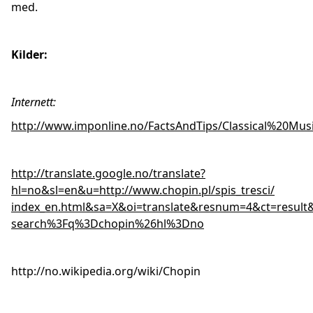
med.
Kilder:
Internett:
http://www.imponline.no/FactsAndTips/Classical%20Mus
http://translate.google.no/translate?
hl=no&sl=en&u=http://www.chopin.pl/spis_tresci/
index_en.html&sa=X&oi=translate&resnum=4&ct=result
search%3Fq%3Dchopin%26hl%3Dno
http://no.wikipedia.org/wiki/Chopin