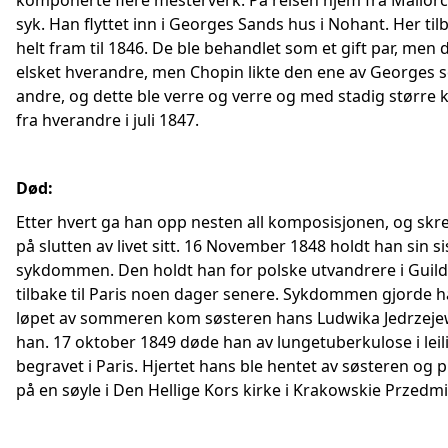
komponerte flere mesterverk. På reisen hjem fra Mallor
syk. Han flyttet inn i Georges Sands hus i Nohant. Her ti
helt fram til 1846. De ble behandlet som et gift par, men d
elsket hverandre, men Chopin likte den ene av Georges 
andre, og dette ble verre og verre og med stadig større k
fra hverandre i juli 1847.
Død:
Etter hvert ga han opp nesten all komposisjonen, og skr
på slutten av livet sitt. 16 November 1848 holdt han sin sis
sykdommen. Den holdt han for polske utvandrere i Guildh
tilbake til Paris noen dager senere. Sykdommen gjorde ha
løpet av sommeren kom søsteren hans Ludwika Jedrzejew
han. 17 oktober 1849 døde han av lungetuberkulose i leil
begravet i Paris. Hjertet hans ble hentet av søsteren og 
på en søyle i Den Hellige Kors kirke i Krakowskie Przedmi