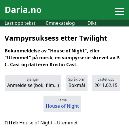
Daria.no
Last opp tekst
Emnekatalog
Dikt
Vampyrsuksess etter Twilight
Bokanmeldelse av "House of Night", eller
"Utemmet" på norsk, en vampyrserie skrevet av P.
C. Cast og datteren Kristin Cast.
Sjanger
Språkform
Lastet opp
Anmeldelse (bok, film...)
Bokmål
2011.02.15
Tema
House of Night
Tittel:
House of Night – Utemmet