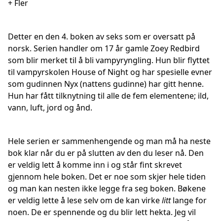
+ Fler
Detter en den 4. boken av seks som er oversatt på
norsk. Serien handler om 17 år gamle Zoey Redbird
som blir merket til å bli vampyryngling. Hun blir flyttet
til vampyrskolen House of Night og har spesielle evner
som gudinnen Nyx (nattens gudinne) har gitt henne.
Hun har fått tilknytning til alle de fem elementene; ild,
vann, luft, jord og ånd.
Hele serien er sammenhengende og man må ha neste
bok klar når du er på slutten av den du leser nå. Den
er veldig lett å komme inn i og står fint skrevet
gjennom hele boken. Det er noe som skjer hele tiden
og man kan nesten ikke legge fra seg boken. Bøkene
er veldig lette å lese selv om de kan virke
litt
lange for
noen. De er spennende og du blir lett hekta. Jeg vil