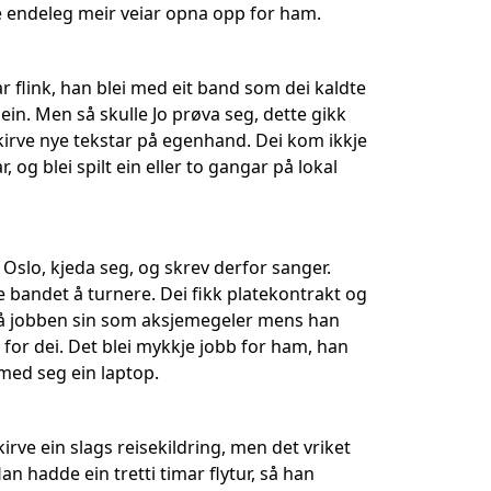
e endeleg meir veiar opna opp for ham.
 flink, han blei med eit band som dei kaldte
r ein. Men så skulle Jo prøva seg, dette gikk
kirve nye tekstar på egenhand. Dei kom ikkje
 og blei spilt ein eller to gangar på lokal
 Oslo, kjeda seg, og skrev derfor sanger.
te bandet å turnere. Dei fikk platekontrakt og
t på jobben sin som aksjemegeler mens han
for dei. Det blei mykkje jobb for ham, han
e med seg ein laptop.
ve ein slags reisekildring, men det vriket
an hadde ein tretti timar flytur, så han