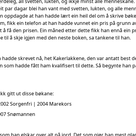
erdeleg, all svetten, lukten, og ikkje minst alle menneskane
 eit par dagar blei han vant med svetten, lukten, og alle me
n oppdagde at han hadde lært ein heil del om å skrive bøke
m, fikk ein telefon at han hadde vunnet ein pris på grunn 
tt å få den prisen. Ein måned etter dette fikk han ennå ein 
til å skje igjen med den neste boken, sa tankene til han.
hadde skrevet nå, het Kakerlakkene, den var antatt best de
om hadde fått ham kvalifisert til dette. Så begynte han på
ikk gitt ut disse bøkane:
2002 Sorgenfri | 2004 Marekors
2007 Snømannen
som han elskar over alt på jord. Det som gjør han mest glad