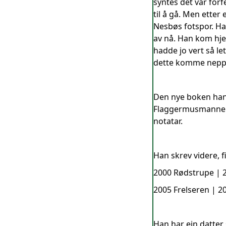
syntes det var forf
til å gå. Men etter
Nesbøs fotspor. Ha
av nå. Han kom hje
hadde jo vert så le
dette komme neppe 
Den nye boken han 
Flaggermusmannen s
notatar.
Han skrev videre, f
2000 Rødstrupe | 
2005 Frelseren | 
Han har ein datter 