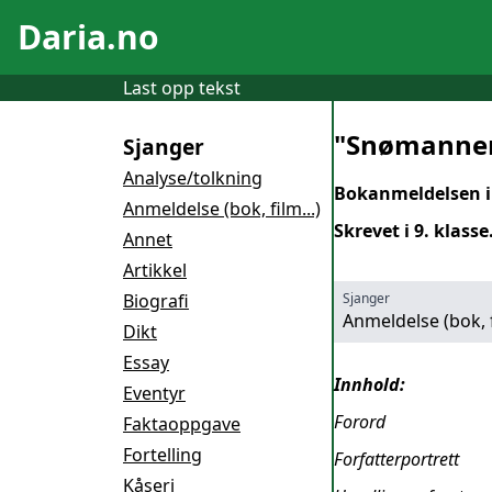
Daria.no
Last opp tekst
"Snømannen
Sjanger
Analyse/tolkning
Bokanmeldelsen in
Anmeldelse (bok, film...)
Skrevet i 9. klasse
Annet
Artikkel
Biografi
Sjanger
Anmeldelse (bok, f
Dikt
Essay
Innhold:
Eventyr
Forord
Faktaoppgave
Fortelling
Forfatterportrett
Kåseri