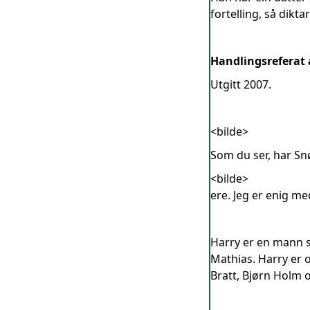
fortelling, så dikta
Handlingsreferat
Utgitt 2007.
<bilde>
Som du ser, har Sn
<bilde>
ere. Jeg er enig me
Harry er en mann s
Mathias. Harry er o
Bratt, Bjørn Holm 