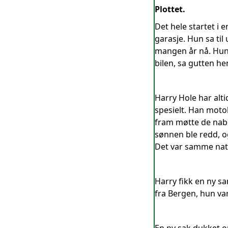
Plottet.
Det hele startet i 
garasje. Hun sa til 
mangen år nå. Hun
bilen, sa gutten he
Harry Hole har alti
spesielt. Han moto
fram møtte de nab
sønnen ble redd, o
Det var samme natt
Harry fikk en ny s
fra Bergen, hun var