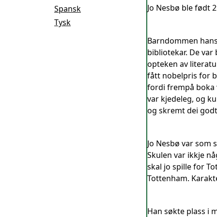
Jo Nesbø ble født 
Spansk
Tysk
Barndommen hans v
bibliotekar. De var
opteken av literat
fått nobelpris for 
fordi frempå boka 
var kjedeleg, og ku
og skremt dei godt
Jo Nesbø var som s
Skulen var ikkje nå
skal jo spille for 
Tottenham. Karakte
Han søkte plass i 