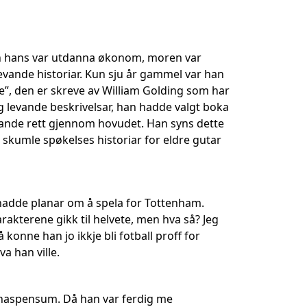
en hans var utdanna økonom, moren var
 levande historiar. Kun sju år gammel var han
e”, den er skreve av William Golding som har
og levande beskrivelsar, han hadde valgt boka
kkande rett gjennom hovudet. Han syns dette
t skumle spøkelses historiar for eldre gutar
 hadde planar om å spela for Tottenham.
rakterene gikk til helvete, men hva så? Jeg
konne han jo ikkje bli fotball proff for
a han ville.
mnaspensum. Då han var ferdig me