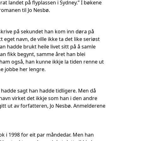
rat landet på flyplassen i Sydney.” I bøkene
romanen til Jo Nesbø.
 skrive på sekundet han kom inn døra på
eget navn, de ville ikke ta det like seriøst
n hadde brukt heile livet sitt på å samle
 han fikk begynt, samme året han blei
ham også, han kunne ikkje la tiden renne ut
ne jobbe her lengre.
an hadde sagt han hadde tidligere. Men då
 navn virket det ikkje som han i den andre
itt ut av forfatteren, Jo Nesbø. Anmelderene
kok i 1998 for eit par måndedar. Men han