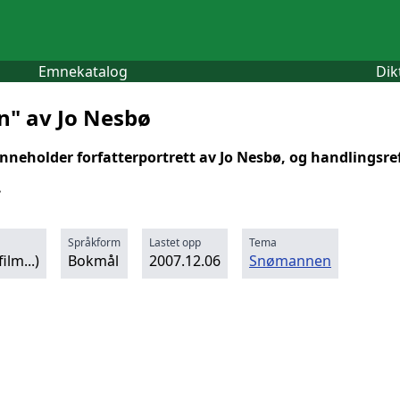
Emnekatalog
Dik
" av Jo Nesbø
neholder forfatterportrett av Jo Nesbø, og handlingsre
.
Språkform
Lastet opp
Tema
ilm...)
Bokmål
2007.12.06
Snømannen