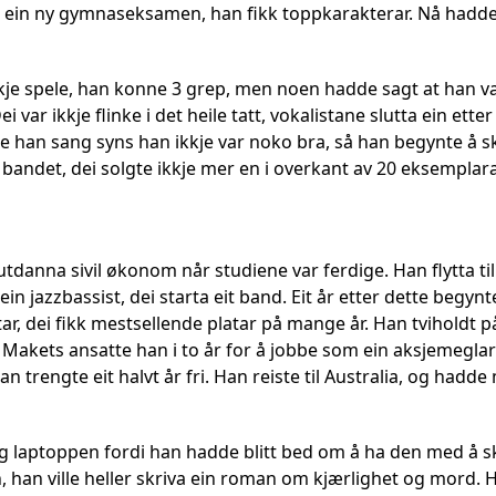
n ein ny gymnaseksamen, han fikk toppkarakterar. Nå hadd
kje spele, han konne 3 grep, men noen hadde sagt at han var
 var ikkje flinke i det heile tatt, vokalistane slutta ein ette
e han sang syns han ikkje var noko bra, så han begynte å s
bandet, dei solgte ikkje mer en i overkant av 20 eksemplarar,
utdanna sivil økonom når studiene var ferdige. Han flytta til
in jazzbassist, dei starta eit band. Eit år etter dette begyn
atar, dei fikk mestsellende platar på mange år. Han tvihold
 Makets ansatte han i to år for å jobbe som ein aksjemeglar 
 han trengte eit halvt år fri. Han reiste til Australia, og hadd
laptoppen fordi han hadde blitt bed om å ha den med å skir
n, han ville heller skriva ein roman om kjærlighet og mord. H