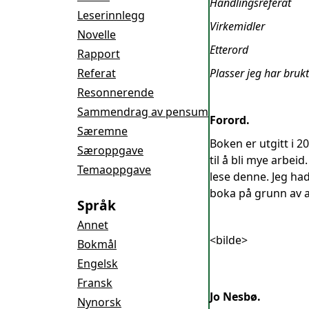
Handlingsreferat
Leserinnlegg
Virkemidler
Novelle
Etterord
Rapport
Referat
Plasser jeg har brukt
Resonnerende
Sammendrag av pensum
Forord.
Særemne
Boken er utgitt i 
Særoppgave
til å bli mye arbe
Temaoppgave
lese denne. Jeg had
boka på grunn av a
Språk
Annet
<bilde>
Bokmål
Engelsk
Fransk
Jo Nesbø.
Nynorsk