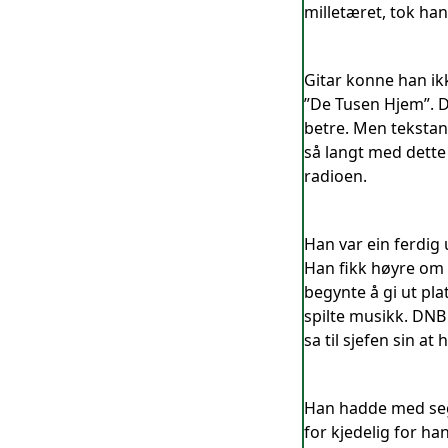
milletæret, tok ha
Gitar konne han ik
”De Tusen Hjem”. Dei
betre. Men tekstan
så langt med dette 
radioen.
Han var ein ferdig 
Han fikk høyre om e
begynte å gi ut pl
spilte musikk. DNB
sa til sjefen sin at
Han hadde med seg 
for kjedelig for ha