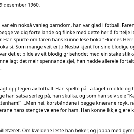
29 desember 1960.
ar ein nokså vanleg barndom, han var glad i fotball. Far
 begge veldig fortellande og flinke med dette her å fortelje
ur. Han spurte om faren hans kunne lese boka ”Fluenes Herr
boka si. Som mange veit er Jo Nesbø kjent for sine blodige 
var det et bilde av eit blodig grisehodet med ein stake sti
nne lagt det meir spennande sjøl, han hadde allereie fortal
.
agt opptegen av fotball. Han spelte på a-laget i molde og
ge han satsa serleg på, han skulka, og som han selv seie ”Ka
Tottenham!” ...Men nei, korsbåndane i begge knærane røyk, nå 
rane hans stengte veiene for ham. Han konne ikkje gjere kv
milletæret. Om kveldene leste han bøker, og jobba med gy