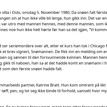
en villa i Oslo, onsdag 5. November 1980, Da snøen falt første
ungen sin at hun ikke ville bli lenge, hun gikk inn. Det var e
 var utro med mannen hennes, med denne mannen, som ikke
nnes noe hun ikke helt hørte før han sa det igjen, ”Vi kommer
d ser seriemordere over alt, etter et kurs han tok i Chicag
k et brev signert, Snømannen. De fikk inn en melding om en
oen og sønnen til den forsvunnende kvinnen. Mannen henne
g gikk til naboen, han sa at det hadde komt en snømann i
 som den første snøen hadde falt.
ammarbeids partner, Katrine Bratt. Hun kom omtrent på li
 tøff, pen, og lot seg ikke binde til forhold, uansett hvor m