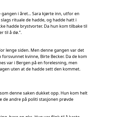
 gangen i året... Sara kjørte inn, utfor en
n slags rituale de hadde, og hadde hatt i
 hadde brystvorter. Da hun kom tilbake til
 til å dø.”.
o for lenge siden. Men denne gangen var det
 forsvunnet kvinne, Birte Becker. Da de kom
s var i Bergen på en forelesning, men
 hagen uten at de hadde sett den kommet.
kt som denne saken dukket opp. Hun kom helt
ye de andre på politi stasjonen prøvde