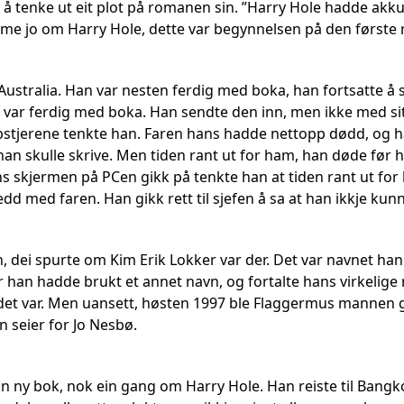
l å tenke ut eit plot på romanen sin. ”Harry Hole hadde akku
r me jo om Harry Hole, dette var begynnelsen på den første 
ustralia. Han var nesten ferdig med boka, han fortsatte å
n var ferdig med boka. Han sendte den inn, men ikke med sitt 
opstjerene tenkte han. Faren hans hadde nettopp dødd, og ha
 han skulle skrive. Men tiden rant ut for ham, han døde før
s skjermen på PCen gikk på tenkte han at tiden rant ut for 
dd med faren. Han gikk rett til sjefen å sa at han ikkje kun
on, dei spurte om Kim Erik Lokker var der. Det var navnet h
r han hadde brukt et annet navn, og fortalte hans virkelige
det var. Men uansett, høsten 1997 ble Flaggermus mannen g
in seier for Jo Nesbø.
ein ny bok, nok ein gang om Harry Hole. Han reiste til Bang