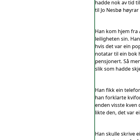
hadde nok av tid ti
til Jo Nesbø høyra
Han kom hjem fra A
leiligheten sin. Ha
hvis det var ein p
notatar til ein bok
pensjonert. Så men
slik som hadde skje
Han fikk ein telef
han forklarte kvifo
enden visste kven 
likte den, det var e
Han skulle skrive 