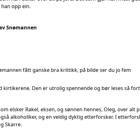
r han opp ein.
av Snømannen
ømannen fått ganske bra krittikk, på bilde ser du jo fem
d kirtikerene. Den er utrolig spennende og bør leses så for
om elsker Rakel, eksen, og sønnen hennes, Oleg, over alt 
gså alkoholiker, og en veldig dyktig etterforsker. I etterfo
og Skarre.