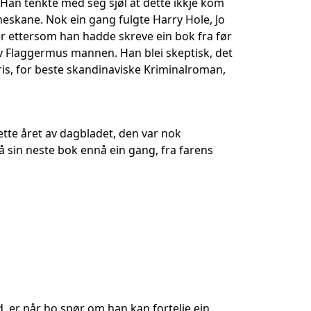
. Han tenkte med seg sjøl at dette ikkje kom
nneskane. Nok ein gang fulgte Harry Hole, Jo
r ettersom han hadde skreve ein bok fra før
av Flaggermus mannen. Han blei skeptisk, det
pris, for beste skandinaviske Kriminalroman,
tte året av dagbladet, den var nok
 sin neste bok ennå ein gang, fra farens
, er når ho spør om han kan fortelje ein