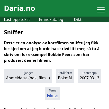
Daria.no
Last opp tekst
Emnekatalog
Dikt
Sniffer
Dette er en analyse av kortfilmen sniffer. Jeg fikk
beskjed om at jeg burde ha skrivd litt mer, så ta å
skriv om for eksempel Bobbie Peers som har
produsert denne filmen.
Sjanger
Språkform
Lastet opp
Anmeldelse (bok, film...)
Bokmål
2007.03.13
Tema
Filmer