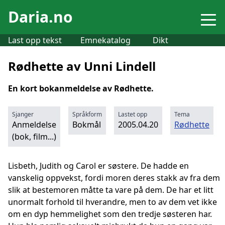
Daria.no
Last opp tekst
Emnekatalog
Dikt
Rødhette av Unni Lindell
En kort bokanmeldelse av Rødhette.
Sjanger
Språkform
Lastet opp
Tema
Anmeldelse
Bokmål
2005.04.20
Rødhette
(bok, film...)
Lisbeth, Judith og Carol er søstere. De hadde en
vanskelig oppvekst, fordi moren deres stakk av fra dem
slik at bestemoren måtte ta vare på dem. De har et litt
unormalt forhold til hverandre, men to av dem vet ikke
om en dyp hemmelighet som den tredje søsteren har.