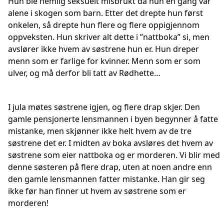
Hun ble nemlig seksuelt misbrukt da hun en gang var
alene i skogen som barn. Etter det drepte hun først
onkelen, så drepte hun flere og flere oppigjennom
oppveksten. Hun skriver alt dette i ”nattboka” si, men
avslører ikke hvem av søstrene hun er. Hun dreper
menn som er farlige for kvinner. Menn som er som
ulver, og må derfor bli tatt av Rødhette…
I jula møtes søstrene igjen, og flere drap skjer. Den
gamle pensjonerte lensmannen i byen begynner å fatte
mistanke, men skjønner ikke helt hvem av de tre
søstrene det er. I midten av boka avsløres det hvem av
søstrene som eier nattboka og er morderen. Vi blir med
denne søsteren på flere drap, uten at noen andre enn
den gamle lensmannen fatter mistanke. Han gir seg
ikke før han finner ut hvem av søstrene som er
morderen!