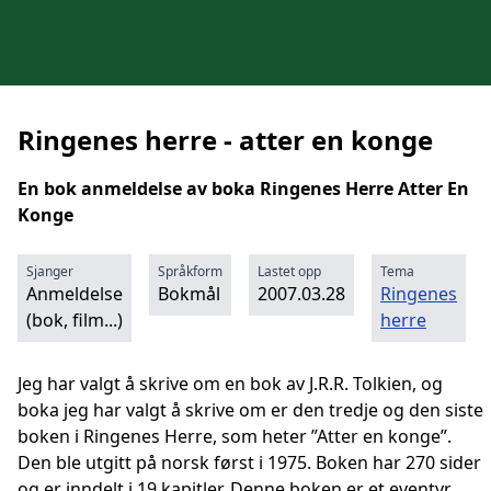
Ringenes herre - atter en konge
En bok anmeldelse av boka Ringenes Herre Atter En
Konge
Sjanger
Språkform
Lastet opp
Tema
Anmeldelse
Bokmål
2007.03.28
Ringenes
(bok, film...)
herre
Jeg har valgt å skrive om en bok av J.R.R. Tolkien, og
boka jeg har valgt å skrive om er den tredje og den siste
boken i Ringenes Herre, som heter ”Atter en konge”.
Den ble utgitt på norsk først i 1975. Boken har 270 sider
og er inndelt i 19 kapitler. Denne boken er et eventyr