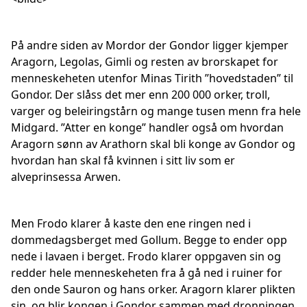
På andre siden av Mordor der Gondor ligger kjemper
Aragorn, Legolas, Gimli og resten av brorskapet for
menneskeheten utenfor Minas Tirith ”hovedstaden” til
Gondor. Der slåss det mer enn 200 000 orker, troll,
varger og beleiringstårn og mange tusen menn fra hele
Midgard. ”Atter en konge” handler også om hvordan
Aragorn sønn av Arathorn skal bli konge av Gondor og
hvordan han skal få kvinnen i sitt liv som er
alveprinsessa Arwen.
Men Frodo klarer å kaste den ene ringen ned i
dommedagsberget med Gollum. Begge to ender opp
nede i lavaen i berget. Frodo klarer oppgaven sin og
redder hele menneskeheten fra å gå ned i ruiner for
den onde Sauron og hans orker. Aragorn klarer plikten
sin, og blir kongen i Gondor sammen med dronningen