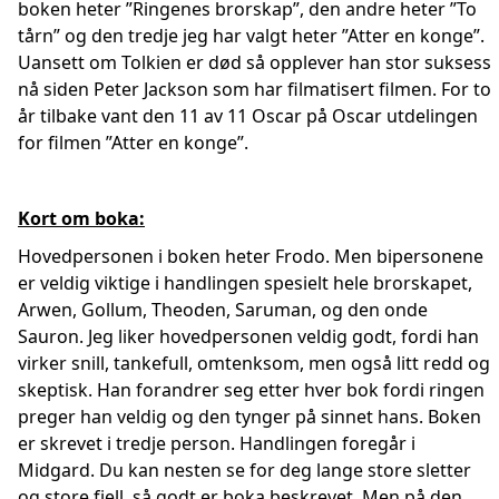
boken heter ”Ringenes brorskap”, den andre heter ”To
tårn” og den tredje jeg har valgt heter ”Atter en konge”.
Uansett om Tolkien er død så opplever han stor suksess
nå siden Peter Jackson som har filmatisert filmen. For to
år tilbake vant den 11 av 11 Oscar på Oscar utdelingen
for filmen ”Atter en konge”.
Kort om boka:
Hovedpersonen i boken heter Frodo. Men bipersonene
er veldig viktige i handlingen spesielt hele brorskapet,
Arwen, Gollum, Theoden, Saruman, og den onde
Sauron. Jeg liker hovedpersonen veldig godt, fordi han
virker snill, tankefull, omtenksom, men også litt redd og
skeptisk. Han forandrer seg etter hver bok fordi ringen
preger han veldig og den tynger på sinnet hans. Boken
er skrevet i tredje person. Handlingen foregår i
Midgard. Du kan nesten se for deg lange store sletter
og store fjell, så godt er boka beskrevet. Men på den