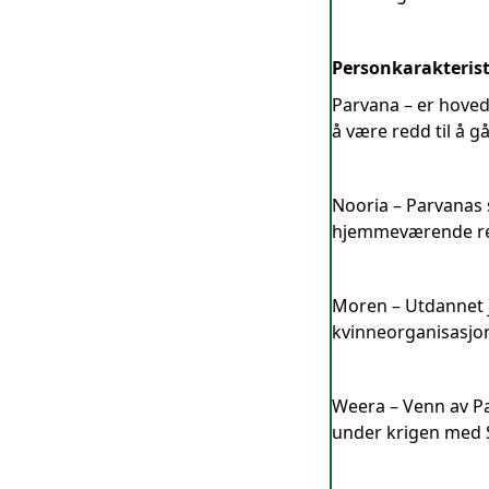
Personkarakterist
Parvana – er hoved
å være redd til å gå
Nooria – Parvanas 
hjemmeværende reis
Moren – Utdannet 
kvinneorganisasjon
Weera – Venn av Par
under krigen med S