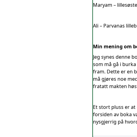
Maryam – lillesøst
Ali – Parvanas lill
Min mening om b
Jeg synes denne bok
som må gå i burka 
fram. Dette er en 
må gjøres noe med.
fratatt makten høst
Et stort pluss er a
forsiden av boka va
nysgjerrig på hvor