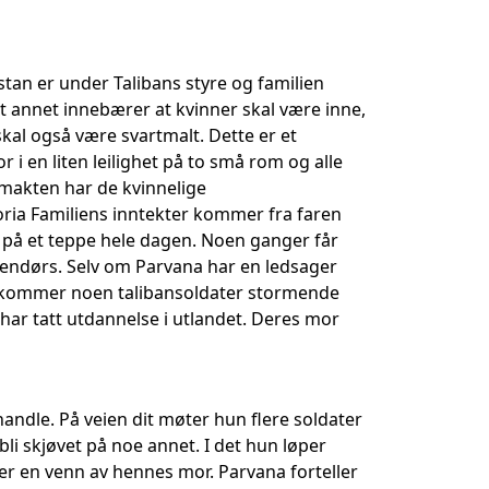
an er under Talibans styre og familien
nt annet innebærer at kvinner skal være inne,
al også være svartmalt. Dette er et
i en liten leilighet på to små rom og alle
 makten har de kvinnelige
ria Familiens inntekter kommer fra faren
an på et teppe hele dagen. Noen ganger får
endørs. Selv om Parvana har en ledsager
g kommer noen talibansoldater stormende
har tatt utdannelse i utlandet. Deres mor
handle. På veien dit møter hun flere soldater
i skjøvet på noe annet. I det hun løper
 er en venn av hennes mor. Parvana forteller