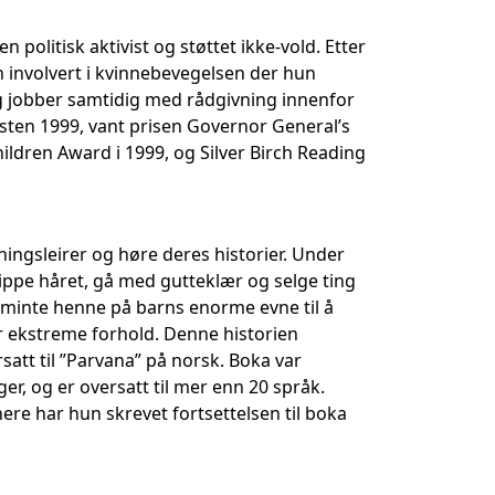
 politisk aktivist og støttet ikke-vold. Etter
n involvert i kvinnebevegelsen der hun
og jobber samtidig med rådgivning innenfor
østen 1999, vant prisen Governor General’s
ildren Award i 1999, og Silver Birch Reading
ingsleirer og høre deres historier. Under
ppe håret, gå med gutteklær og selge ting
te minte henne på barns enorme evne til å
er ekstreme forhold. Denne historien
att til ”Parvana” på norsk. Boka var
r, og er oversatt til mer enn 20 språk.
ere har hun skrevet fortsettelsen til boka