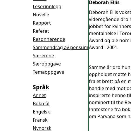
Deborah Ellis
Leserinnlegg
Deborah Ellis vokst
Novelle
videregående dro h
Rapport
jobbet for kvinner
Referat
mentalhelse i Toro
Resonnerende
Award og ble nomine
Sammendrag av pensum
Award i 2001.
Særemne
Særoppgave
Samme år dro hun t
Temaoppgave
oppholdet møtte hu
fra et brett på en 
Språk
handle med mot og 
Annet
inspirerte henne t
nominert til the Re
Bokmål
Inntektene fra bok
Engelsk
om Parvana som har 
Fransk
Nynorsk