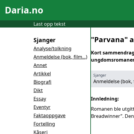
Daria.no
Last opp tekst
"Parvana" a
Sjanger
Analyse/tolkning
Kort sammendrag 
Anmeldelse (bok, film...)
ungdomsromanen "
Annet
Artikkel
Sjanger
Anmeldelse (bok, f
Biografi
Dikt
Essay
Innledning:
Eventyr
Romanen ble utgitt 
Faktaoppgave
Breadwinner”. Den 
Fortelling
Kåseri