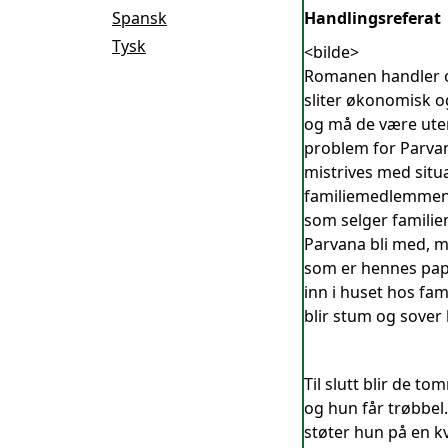
Spansk
Handlingsreferat
Tysk
<bilde>
Romanen handler om
sliter økonomisk og
og må de være uten
problem for Parvana
mistrives med situ
familiemedlemmene 
som selger familien
Parvana bli med, m
som er hennes pap
inn i huset hos fa
blir stum og sover 
Til slutt blir de t
og hun får trøbbel
støter hun på en k