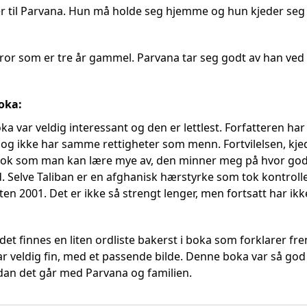
er til Parvana. Hun må holde seg hjemme og hun kjeder seg 
ebror som er tre år gammel. Parvana tar seg godt av han ved 
oka:
a var veldig interessant og den er lettlest. Forfatteren har
og ikke har samme rettigheter som menn. Fortvilelsen, kj
bok som man kan lære mye av, den minner meg på hvor godt 
 Selve Taliban er en afghanisk hærstyrke som tok kontroll
en 2001. Det er ikke så strengt lenger, men fortsatt har ikk
t det finnes en liten ordliste bakerst i boka som forklarer f
r veldig fin, med et passende bilde. Denne boka var så god 
dan det går med Parvana og familien.