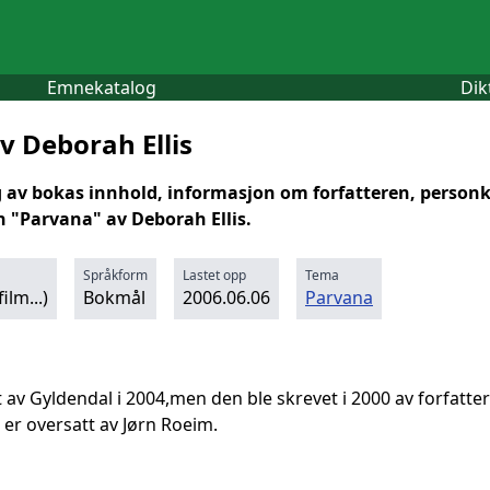
Emnekatalog
Dik
v Deborah Ellis
av bokas innhold, informasjon om forfatteren, person
Parvana" av Deborah Ellis.
Språkform
Lastet opp
Tema
ilm...)
Bokmål
2006.06.06
Parvana
av Gyldendal i 2004,men den ble skrevet i 2000 av forfattere
er oversatt av Jørn Roeim.