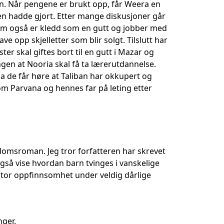
nn. Når pengene er brukt opp, får Weera en
en hadde gjort. Etter mange diskusjoner går
om også er kledd som en gutt og jobber med
 opp skjelletter som blir solgt. Tilslutt har
ter skal giftes bort til en gutt i Mazar og
ingen at Nooria skal få ta lærerutdannelse.
 da de får høre at Taliban har okkupert og
 om Parvana og hennes far på leting etter
omsroman. Jeg tror forfatteren har skrevet
 også vise hvordan barn tvinges i vanskelige
 stor oppfinnsomhet under veldig dårlige
nger.