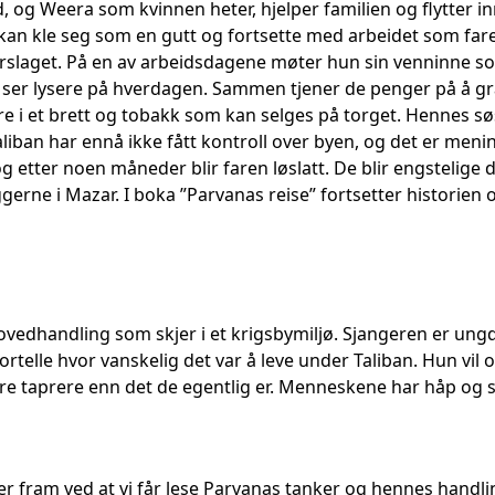
, og Weera som kvinnen heter, hjelper familien og flytter i
kan kle seg som en gutt og fortsette med arbeidet som far
rslaget. På en av arbeidsdagene møter hun sin venninne s
 ser lysere på hverdagen. Sammen tjener de penger på å grave
ere i et brett og tobakk som kan selges på torget. Hennes søs
Taliban har ennå ikke fått kontroll over byen, og det er men
og etter noen måneder blir faren løslatt. De blir engstelige
gerne i Mazar. I boka ”Parvanas reise” fortsetter historien
edhandling som skjer i et krigsbymiljø. Sjangeren er ungd
fortelle hvor vanskelig det var å leve under Taliban. Hun vil
 være taprere enn det de egentlig er. Menneskene har håp og
fram ved at vi får lese Parvanas tanker og hennes handli