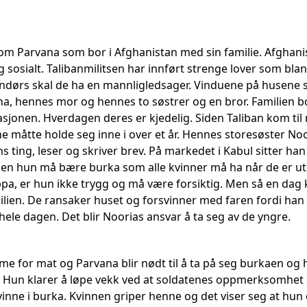
 Parvana som bor i Afghanistan med sin familie. Afghanist
 sosialt. Talibanmilitsen har innført strenge lover som bla
dørs skal de ha en mannligledsager. Vinduene på husene sk
, hennes mor og hennes to søstrer og en bror. Familien bor 
asjonen. Hverdagen deres er kjedelig. Siden Taliban kom til
måtte holde seg inne i over et år. Hennes storesøster Noo
s ting, leser og skriver brev. På markedet i Kabul sitter h
en hun må bære burka som alle kvinner må ha når de er ut
pa, er hun ikke trygg og må være forsiktig. Men så en da
milien. De ransaker huset og forsvinner med faren fordi han 
hele dagen. Det blir Noorias ansvar å ta seg av de yngre.
omme for mat og Parvana blir nødt til å ta på seg burkaen og 
. Hun klarer å løpe vekk ved at soldatenes oppmerksomhet bl
vinne i burka. Kvinnen griper henne og det viser seg at hun