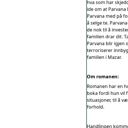
hva som har skjedd
ide om at Parvana 
Parvana med på fo
å selge te. Parvana
de nok til å invest
familien drar dit. 
Parvana blir igjen 
terroriserer innbyg
familien i Mazar.
Om romanen:
Romanen har en hov
boka fordi hun vil 
situasjoner, til å
forhold.
Handlingen kommer 