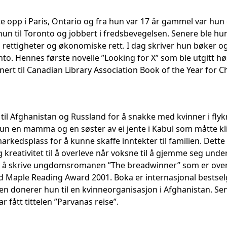
e opp i Paris, Ontario og fra hun var 17 år gammel var hun en
un til Toronto og jobbert i fredsbevegelsen. Senere ble hu
s rettigheter og økonomiske rett. I dag skriver hun bøker 
nto. Hennes første novelle ”Looking for X” som ble utgitt h
rt til Canadian Library Association Book of the Year for Ch
il Afghanistan og Russland for å snakke med kvinner i flykn
n en mamma og en søster av ei jente i Kabul som måtte kli
markedsplass for å kunne skaffe inntekter til familien. Det
kreativitet til å overleve når voksne til å gjemme seg und
il å skrive ungdomsromanen ”The breadwinner” som er overs
d Maple Reading Award 2001. Boka er internasjonal bestselge
en donerer hun til en kvinneorganisasjon i Afghanistan. Sen
fått tittelen ”Parvanas reise”.