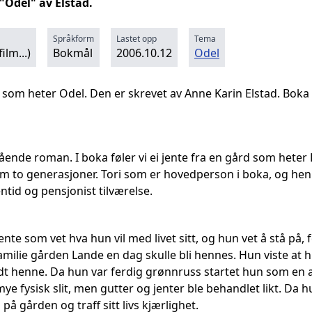
Odel" av Elstad.
Språkform
Lastet opp
Tema
ilm...)
Bokmål
2006.10.12
Odel
 som heter Odel. Den er skrevet av Anne Karin Elstad. Boka k
tående roman. I boka føler vi ei jente fra en gård som heter 
m to generasjoner. Tori som er hovedperson i boka, og henn
tid og pensjonist tilværelse.
ente som vet hva hun vil med livet sitt, og hun vet å stå på, 
 familie gården Lande en dag skulle bli hennes. Hun viste at 
undt henne. Da hun var ferdig grønnruss startet hun som en 
mye fysisk slit, men gutter og jenter ble behandlet likt. Da
på gården og traff sitt livs kjærlighet.