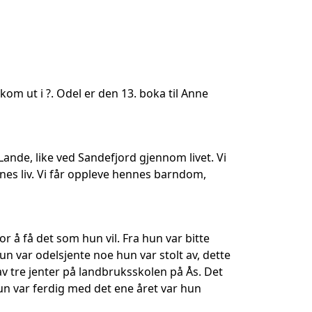
om ut i ?. Odel er den 13. boka til Anne
Lande, like ved Sandefjord gjennom livet. Vi
es liv. Vi får oppleve hennes barndom,
for å få det som hun vil. Fra hun var bitte
hun var odelsjente noe hun var stolt av, dette
av tre jenter på landbruksskolen på Ås. Det
 hun var ferdig med det ene året var hun