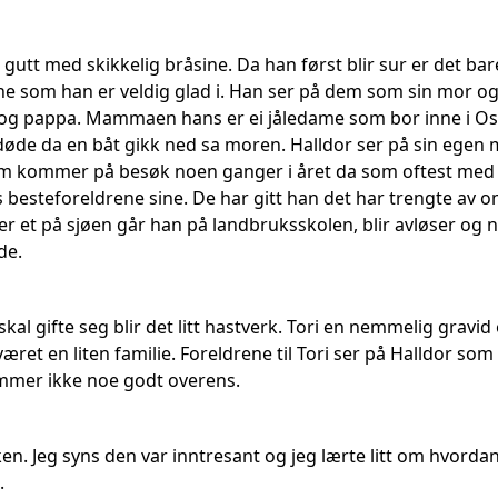
 gutt med skikkelig bråsine. Da han først blir sur er det b
ne som han er veldig glad i. Han ser på dem som sin mor og
g pappa. Mammaen hans er ei jåledame som bor inne i Osl
døde da en båt gikk ned sa moren. Halldor ser på sin egen 
m kommer på besøk noen ganger i året da som oftest med ga
 besteforeldrene sine. De har gitt han det har trengte av o
ler et på sjøen går han på landbruksskolen, blir avløser og 
de.
skal gifte seg blir det litt hastverk. Tori en nemmelig gravi
været en liten familie. Foreldrene til Tori ser på Halldor s
mer ikke noe godt overens.
ken. Jeg syns den var inntresant og jeg lærte litt om hvorda
.