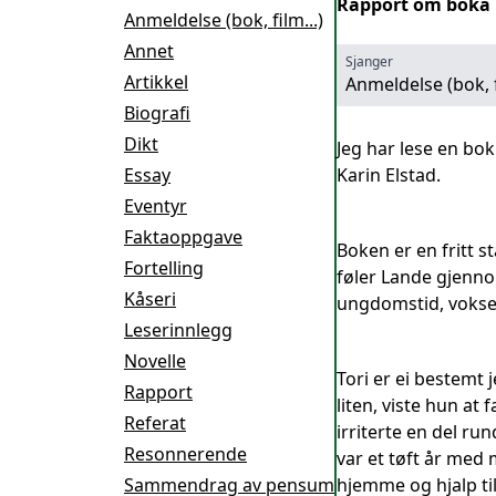
Rapport om boka "
Anmeldelse (bok, film...)
Annet
Sjanger
Artikkel
Anmeldelse (bok, f
Biografi
Dikt
Jeg har lese en bok
Essay
Karin Elstad.
Eventyr
Faktaoppgave
Boken er en fritt s
Fortelling
føler Lande gjenno
Kåseri
ungdomstid, voksen
Leserinnlegg
Novelle
Tori er ei bestemt j
Rapport
liten, viste hun at
Referat
irriterte en del r
Resonnerende
var et tøft år med 
Sammendrag av pensum
hjemme og hjalp til 