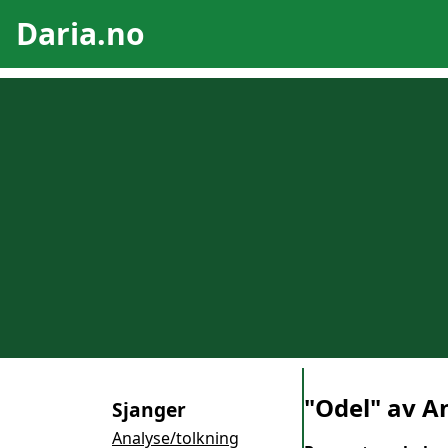
Daria.no
"Odel" av A
Sjanger
Analyse/tolkning