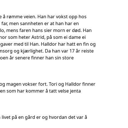
are å rømme veien. Han har vokst opp hos
 far, men sannheten er at han har en
o, mens faren hans sier morn er død. Han
mor som heter Astrid, på som ei dame ei
ver med til Han. Halldor har hatt en fin og
msorg og kjærlighet. Da han var 17 år reiste
noen år senere finner han sin store
d og magen vokser fort. Tori og Halldor finner
om en som har kommer å tatt velse jenta
n livet på en gård er og hvordan det var å