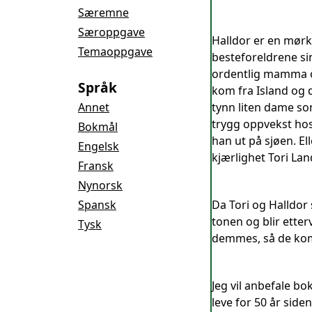
Særemne
Særoppgave
Halldor er en mørk
Temaoppgave
besteforeldrene si
ordentlig mamma o
Språk
kom fra Island og 
Annet
tynn liten dame so
trygg oppvekst hos
Bokmål
han ut på sjøen. El
Engelsk
kjærlighet Tori Lan
Fransk
Nynorsk
Spansk
Da Tori og Halldor 
tonen og blir etter
Tysk
demmes, så de kom
Jeg vil anbefale bo
leve for 50 år siden