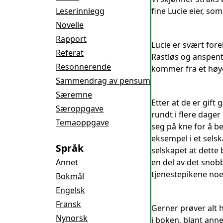
Leserinnlegg
fine Lucie eier, so
Novelle
Rapport
Lucie er svært fore
Referat
Rastløs og anspent 
Resonnerende
kommer fra et høyer
Sammendrag av pensum
Særemne
Etter at de er gif
Særoppgave
rundt i flere dager
Temaoppgave
seg på kne for å b
eksempel i et selska
Språk
selskapet at dette 
Annet
en del av det snob
tjenestepikene no
Bokmål
Engelsk
Fransk
Gerner prøver alt 
Nynorsk
i boken, blant ann