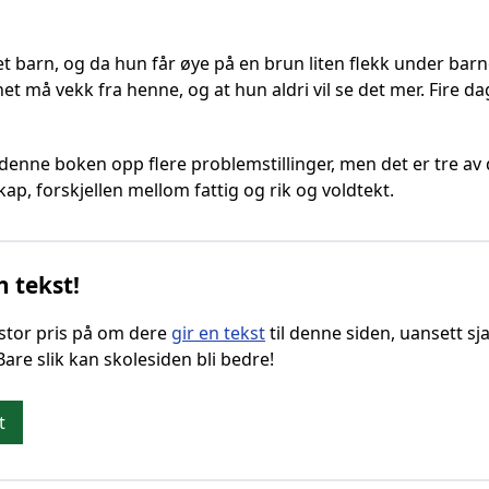
 et barn, og da hun får øye på en brun liten flekk under barn
et må vekk fra henne, og at hun aldri vil se det mer. Fire da
 denne boken opp flere problemstillinger, men det er tre 
kap, forskjellen mellom fattig og rik og voldtekt.
n tekst!
g stor pris på om dere
gir en tekst
til denne siden, uansett sja
 Bare slik kan skolesiden bli bedre!
t