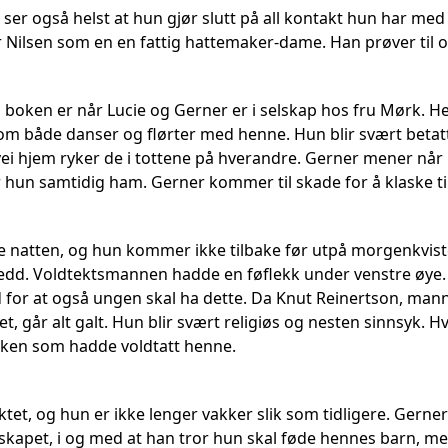
ser også helst at hun gjør slutt på all kontakt hun har med s
er Nilsen som en en fattig hattemaker-dame. Han prøver til 
 i boken er når Lucie og Gerner er i selskap hos fru Mørk.
om både danser og flørter med henne. Hun blir svært betatt
vei hjem ryker de i tottene på hverandre. Gerner mener n
 hun samtidig ham. Gerner kommer til skade for å klaske t
le natten, og hun kommer ikke tilbake før utpå morgenkvisten.
edd. Voldtektsmannen hadde en føflekk under venstre øye. 
 for at også ungen skal ha dette. Da Knut Reinertson, mannen
ovet, går alt galt. Hun blir svært religiøs og nesten sinnsyk
sken som hadde voldtatt henne.
iktet, og hun er ikke lenger vakker slik som tidligere. Gerne
skapet, i og med at han tror hun skal føde hennes barn, men