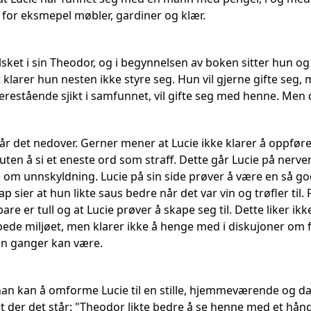
m for eksmepel møbler, gardiner og klær.
lsket i sin Theodor, og i begynnelsen av boken sitter hun o
klarer hun nesten ikke styre seg. Hun vil gjerne gifte seg,
estående sjikt i samfunnet, vil gifte seg med henne. Men det
t går det nedover. Gerner mener at Lucie ikke klarer å oppf
 uten å si et eneste ord som straff. Dette går Lucie på nerv
e om unnskyldning. Lucie på sin side prøver å være en så go
p sier at hun likte saus bedre når det var vin og trøfler til. 
bare er tull og at Lucie prøver å skape seg til. Dette liker i
bede miljøet, men klarer ikke å henge med i diskujoner om 
en ganger kan være.
han kan å omforme Lucie til en stille, hjemmeværende og d
et der det står: "Theodor likte bedre å se henne med et hån