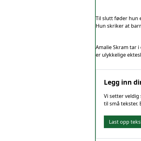
Til slutt føder hun
Hun skriker at barn
Amalie Skram tar i
er ulykkelige ektes
Legg inn di
Vi setter veldi
til små tekster.
Last opp teks