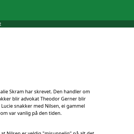
t
malie Skram har skrevet. Den handler om
vakker blir advokat Theodor Gerner blir
der Lucie snakker med Nilsen, ei gammel
om var vanlig på den tiden.
t Nilsen er veldig "misunnelig" på alt det