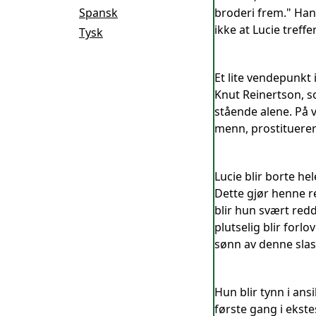
Spansk
broderi frem." Han 
ikke at Lucie treff
Tysk
Et lite vendepunkt
Knut Reinertson, s
stående alene. På 
menn, prostituerer
Lucie blir borte he
Dette gjør henne r
blir hun svært redd
plutselig blir forl
sønn av denne sla
Hun blir tynn i ans
første gang i ekste