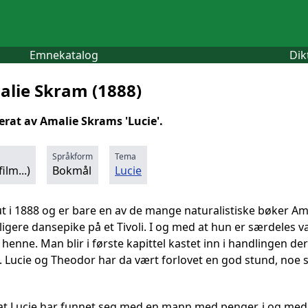
Emnekatalog
Dik
alie Skram (1888)
erat av Amalie Skrams 'Lucie'.
Språkform
Tema
ilm...)
Bokmål
Lucie
t i 1888 og er bare en av de mange naturalistiske bøker A
ligere dansepike på et Tivoli. I og med at hun er særdeles 
 i henne. Man blir i første kapittel kastet inn i handlingen 
 Lucie og Theodor har da vært forlovet en god stund, noe s
 at Lucie har funnet seg med en mann med penger, i og med a