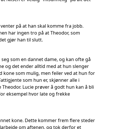
g venter på at han skal komme fra jobb.
 men har ingen tro på at Theodor, som
 gjør han til slutt.
øre seg som en dannet dame, og kan ofte gå
ene og det ender alltid med at hun slenger
d kone som mulig, men feiler ved at hun for
Fattigjente som hun er, skjønner alle i
kke Theodor. Lucie prøver å godt hun kan å bli
for eksempel hvor late og frekke
annet kone. Dette kommer frem flere steder
darbeide om aftenen, og tok derfor et