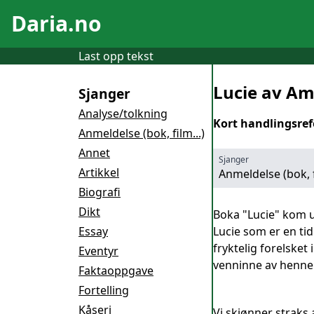
Daria.no
Last opp tekst
Lucie av Am
Sjanger
Analyse/tolkning
Kort handlingsref
Anmeldelse (bok, film...)
Annet
Sjanger
Artikkel
Anmeldelse (bok, f
Biografi
Dikt
Boka "Lucie" kom u
Essay
Lucie som er en tid
fryktelig forelsket
Eventyr
venninne av henne.
Faktaoppgave
Fortelling
Kåseri
Vi skjønner straks