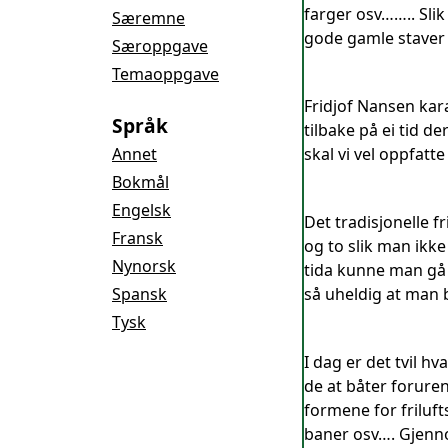
farger osv…….. Slik
Særemne
gode gamle staver 
Særoppgave
Temaoppgave
Fridjof Nansen kara
Språk
tilbake på ei tid d
Annet
skal vi vel oppfatt
Bokmål
Engelsk
Det tradisjonelle fr
Fransk
og to slik man ikke
Nynorsk
tida kunne man gå s
Spansk
så uheldig at man bl
Tysk
I dag er det tvil hv
de at båter foruren
formene for friluf
baner osv…. Gjenno