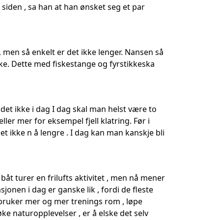
 siden , sa han at han ønsket seg et par
”, men så enkelt er det ikke lenger. Nansen så
eske. Dette med fiskestange og fyrstikkeska
er det ikke i dag I dag skal man helst være to
ller mer for eksempel fjell klatring. Før i
et ikke n å lengre . I dag kan man kanskje bli
r båt turer en frilufts aktivitet , men nå mener
sjonen i dag er ganske lik , fordi de fleste
 bruker mer og mer trenings rom , løpe
 naturopplevelser , er å elske det selv