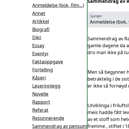
Sammendrag av Rag
Anmeldelse (bok, film...)
Annet
Sjanger
Artikkel
Anmeldelse (bok, f
Biografi
Dikt
Sammendrag av Ragn
Essay
gamle dagene da all
dro man ikke på tu
Eventyr
Faktaoppgave
Fortelling
Men så begynner han
Kåseri
betraktelig i de sis
Leserinnlegg
er ikke så fornøyd
Novelle
Rapport
Utviklinga i friluft
Referat
meis hadde fått lev
Resonnerende
av et stoff som he
Sammendrag av pensum
fremme , stiftet i