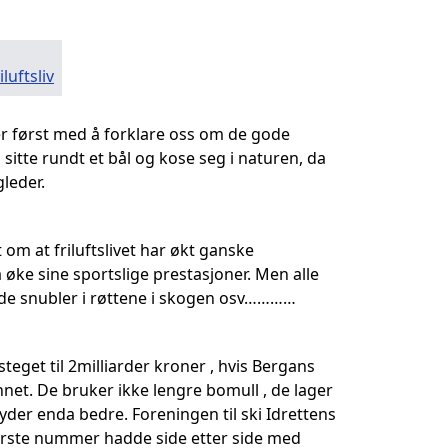
luftsliv
r først med å forklare oss om de gode
 sitte rundt et bål og kose seg i naturen, da
leder.
 om at friluftslivet har økt ganske
l å øke sine sportslige prestasjoner. Men alle
 de snubler i røttene i skogen osv…………
 steget til 2milliarder kroner , hvis Bergans
nnet. De bruker ikke lengre bomull , de lager
der enda bedre. Foreningen til ski Idrettens
 Første nummer hadde side etter side med