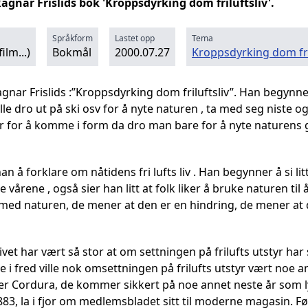
nar Frislids bok 'Kroppsdyrking dom friluftsliv'.
Språkform
Lastet opp
Tema
ilm...)
Bokmål
2000.07.27
Kroppsdyrking dom fri
ar Frislids :”Kroppsdyrking dom friluftsliv”. Han begynne
e dro ut på ski osv for å nyte naturen , ta med seg niste og
r for å komme i form da dro man bare for å nyte naturens g
 å forklare om nåtidens fri lufts liv . Han begynner å si litt
te vårene , også sier han litt at folk liker å bruke naturen ti
 med naturen, de mener at den er en hindring, de mener at
slivet har vært så stor at om settningen på frilufts utstyr har
e i fred ville nok omsettningen på frilufts utstyr vært noe a
ter Cordura, de kommer sikkert på noe annet neste år som ly
 1883, la i fjor om medlemsbladet sitt til moderne magasin.