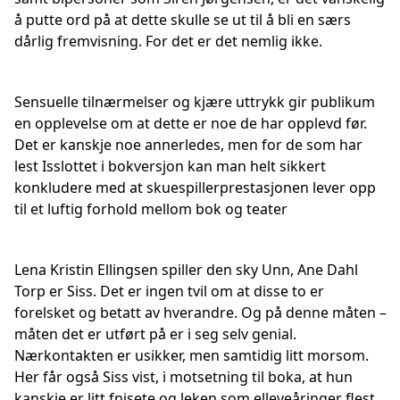
å putte ord på at dette skulle se ut til å bli en særs
dårlig fremvisning. For det er det nemlig ikke.
Sensuelle tilnærmelser og kjære uttrykk gir publikum
en opplevelse om at dette er noe de har opplevd før.
Det er kanskje noe annerledes, men for de som har
lest Isslottet i bokversjon kan man helt sikkert
konkludere med at skuespillerprestasjonen lever opp
til et luftig forhold mellom bok og teater
Lena Kristin Ellingsen spiller den sky Unn, Ane Dahl
Torp er Siss. Det er ingen tvil om at disse to er
forelsket og betatt av hverandre. Og på denne måten –
måten det er utført på er i seg selv genial.
Nærkontakten er usikker, men samtidig litt morsom.
Her får også Siss vist, i motsetning til boka, at hun
kanskje er litt fnisete og leken som elleveåringer flest.