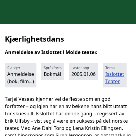
Kjærlighetsdans
Anmeldelse av Isslottet i Molde teater.
Sjanger
Språkform
Lastet opp
Tema
Anmeldelse
Bokmål
2005.01.06
Isslottet
(bok, film...)
Teater
Tarjei Vesaas kjenner vel de fleste som en god
forfatter – og igjen har en av bøkene hans blitt utsatt
for skuespill. Isslottet har denne gang – regissert av
Erik Ulfsby – vist seg å være en suksess på det norske
teater. Med Ane Dahl Torp og Lena Kristin Ellingsen,
samt bipersoner som Siren Jørgensen, er det vanskelig