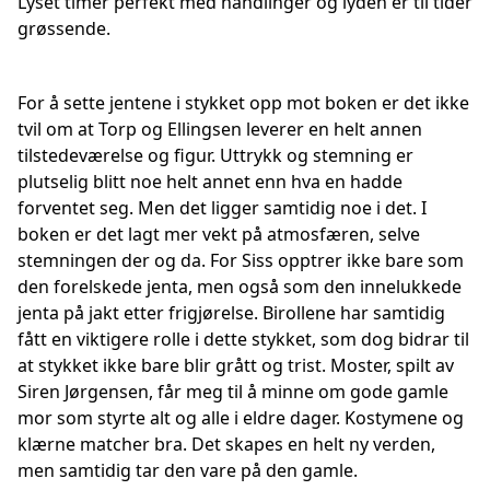
Lyset timer perfekt med handlinger og lyden er til tider
grøssende.
For å sette jentene i stykket opp mot boken er det ikke
tvil om at Torp og Ellingsen leverer en helt annen
tilstedeværelse og figur. Uttrykk og stemning er
plutselig blitt noe helt annet enn hva en hadde
forventet seg. Men det ligger samtidig noe i det. I
boken er det lagt mer vekt på atmosfæren, selve
stemningen der og da. For Siss opptrer ikke bare som
den forelskede jenta, men også som den innelukkede
jenta på jakt etter frigjørelse. Birollene har samtidig
fått en viktigere rolle i dette stykket, som dog bidrar til
at stykket ikke bare blir grått og trist. Moster, spilt av
Siren Jørgensen, får meg til å minne om gode gamle
mor som styrte alt og alle i eldre dager. Kostymene og
klærne matcher bra. Det skapes en helt ny verden,
men samtidig tar den vare på den gamle.