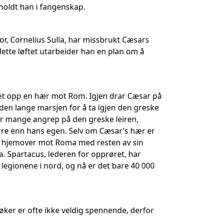
 holdt han i fangenskap.
r, Cornelius Sulla, har missbrukt Cæsars
dette løftet utarbeider han en plan om å
get opp en hær mot Rom. Igjen drar Cæsar på
n den lange marsjen for å ta igjen den greske
ter mange angrep på den greske leiren,
re enn hans egen. Selv om Cæsar’s hær er
sen hjemover mot Roma med resten av sin
a. Spartacus, lederen for opprøret, har
 legionene i nord, og nå er det bare 40 000
bøker er ofte ikke veldig spennende, derfor