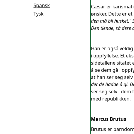
Spansk
Cæsar er karismati
Tysk
ønsker. Dette er et
den må bli husket.” S
Den tiende, så dere a
Han er også veldig 
i oppfyllelse. Et e
sidetallene sitatet 
å se dem gå i oppfy
at han ser seg selv
der de hadde å gi. D
ser seg selv i dem 
med republikken.
Marcus Brutus
Brutus er barndoms 