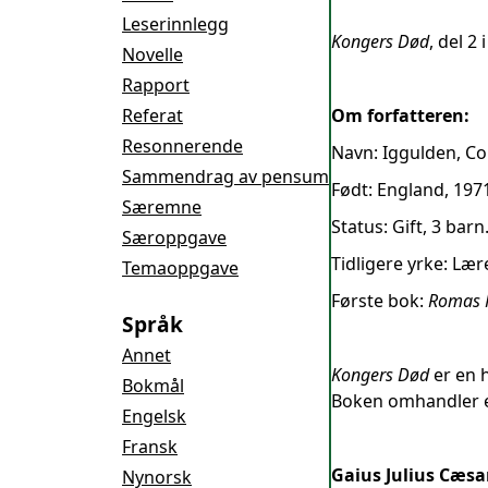
Leserinnlegg
Kongers Død
, del 2 
Novelle
Rapport
Referat
Om forfatteren:
Resonnerende
Navn: Iggulden, Co
Sammendrag av pensum
Født: England, 197
Særemne
Status: Gift, 3 barn
Særoppgave
Tidligere yrke: Lære
Temaoppgave
Første bok:
Romas 
Språk
Annet
Kongers Død
er en h
Bokmål
Boken omhandler en t
Engelsk
Fransk
Gaius Julius Cæsa
Nynorsk