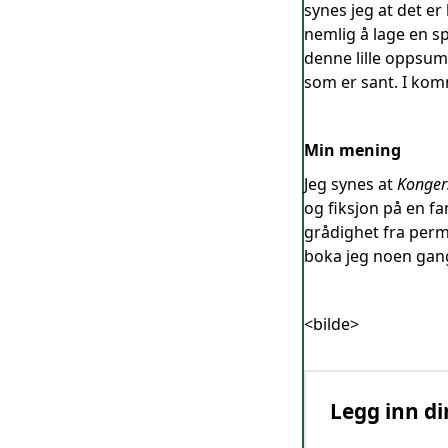
synes jeg at det er
nemlig å lage en s
denne lille oppsum
som er sant. I ko
Min mening
Jeg synes at
Konge
og fiksjon på en f
grådighet fra perm 
boka jeg noen gang
<bilde>
Legg inn di