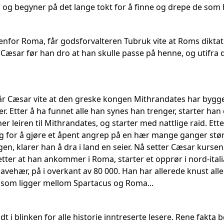
p, og begyner på det lange tokt for å finne og drepe de som
nfor Roma, får godsforvalteren Tubruk vite at Roms diktato
 Cæsar før han dro at han skulle passe på henne, og utifra 
, får Cæsar vite at den greske kongen Mithrandates har byg
ter. Etter å ha funnet alle han synes han trenger, starter ha
r leiren til Mithrandates, og starter med nattlige raid. Et
 for å gjøre et åpent angrep på en hær mange ganger stør
gen, klarer han å dra i land en seier. Nå setter Cæsar kur
etter at han ankommer i Roma, starter et opprør i nord-itali
vehær, på i overkant av 80 000. Han har allerede knust alle
 som ligger mellom Spartacus og Roma...
 i blinken for alle historie inntreserte lesere. Rene fakta 