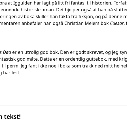
 bra at Iggulden har lagt på litt fri fantasi til historien. Fo
pennende historiskroman. Det hjelper også at han på slutte
eringen av boka skiller han fakta fra fiksjon, og på denne m
mmentaren anbefaler han også Christian Meiers bok
Caesar
,
rs Død
er en utrolig god bok. Den er godt skrevet, og jeg syn
antastisk god måte. Dette er en ordentlig guttebok, med kr
til perm. Jeg fant ikke noe i boka som trakk ned mitt helhets
 har lest.
n tekst!