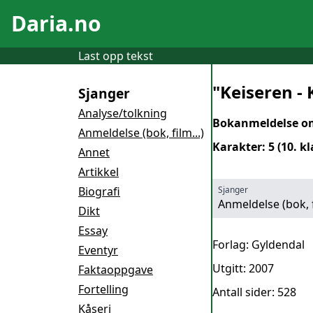
Daria.no
Last opp tekst
"Keiseren -
Sjanger
Analyse/tolkning
Bokanmeldelse om 
Anmeldelse (bok, film...)
Karakter: 5 (10. kl
Annet
Artikkel
Biografi
Sjanger
Anmeldelse (bok, f
Dikt
Essay
Forlag: Gyldendal
Eventyr
Utgitt: 2007
Faktaoppgave
Fortelling
Antall sider: 528
Kåseri