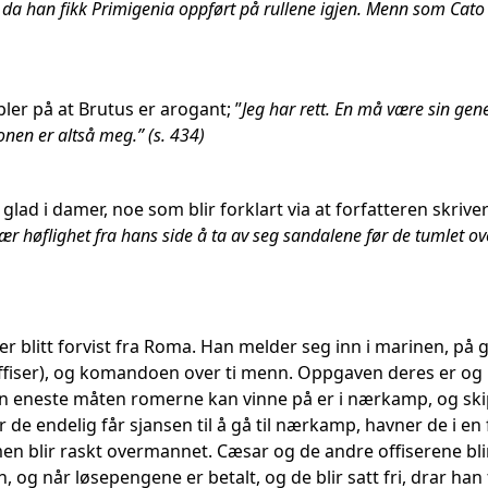
deg da han fikk Primigenia oppført på rullene igjen. Menn som Cat
ler på at Brutus er arogant; ”
Jeg har rett. En må være sin gene
onen er altså meg.” (s. 434)
 glad i damer, noe som blir forklart via at forfatteren skrive
ær høflighet fra hans side å ta av seg sandalene før de tumlet ove
er blitt forvist fra Roma. Han melder seg inn i marinen, på 
fiser), og komandoen over ti menn. Oppgaven deres er og pat
n eneste måten romerne kan vinne på er i nærkamp, og skipen
r de endelig får sjansen til å gå til nærkamp, havner de i en
n blir raskt overmannet. Cæsar og de andre offiserene blir 
 og når løsepengene er betalt, og de blir satt fri, drar han