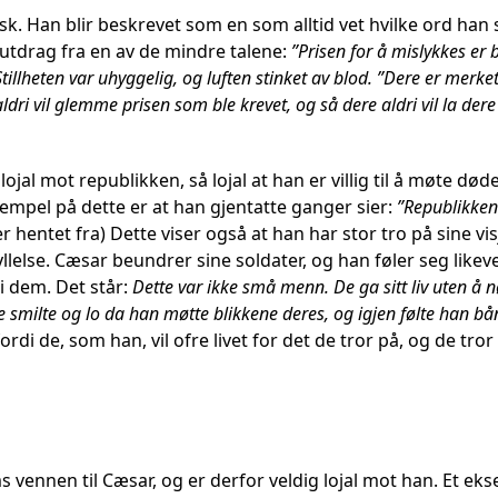
sk. Han blir beskrevet som en som alltid vet hvilke ord han 
 utdrag fra en av de mindre talene:
”Prisen for å mislykkes er b
tillheten var uhyggelig, og luften stinket av blod. ”Dere er merket
ldri vil glemme prisen som ble krevet, og så dere aldri vil la dere
lojal mot republikken, så lojal at han er villig til å møte d
ksempel på dette er at han gjentatte ganger sier:
”Republikken 
er hentet fra) Dette viser også at han har stor tro på sine vis
llelse. Cæsar beundrer sine soldater, og han føler seg likev
 i dem. Det står:
Dette var ikke små menn. De ga sitt liv uten å nø
e smilte og lo da han møtte blikkene deres, og igjen følte han
fordi de, som han, vil ofre livet for det de tror på, og de t
vennen til Cæsar, og er derfor veldig lojal mot han. Et eks