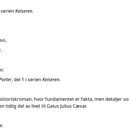
i serien
Keiseren.
nn.
1.
.
r.
Porter
, del 1 i serien
Keiseren.
istoriskroman, hvor fundamentet er fakta, men detaljer som
idlig del av livet til Gaius Julius Cæsar.
r: