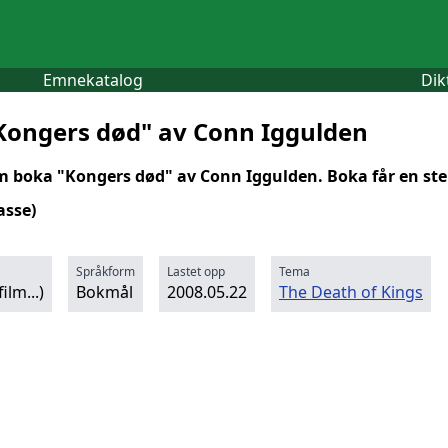
Emnekatalog
Dik
 Kongers død" av Conn Iggulden
boka "Kongers død" av Conn Iggulden. Boka får en ster
asse)
Språkform
Lastet opp
Tema
ilm...)
Bokmål
2008.05.22
The Death of Kings