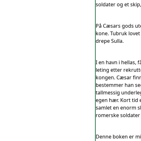
soldater og et ski
På Cæsars gods ute
kone. Tubruk lovet
drepe Sulla.
I en havn i hellas
leting etter rekrut
kongen. Cæsar finne
bestemmer han seg
tallmessig underle
egen hær. Kort tid 
samlet en enorm sla
romerske soldater
Denne boken er midt