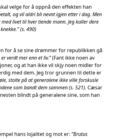
skal velge for å oppnå den effekten han
etalt, og vil aldri bli nevnt igjen etter i dag. Men
 med livet til hver tiende mann. Jeg kaller dere
 knekke.” (s. 490)
øden for å se sine drømmer for republikken gå
er verdt mer enn et liv.”
(Fant ikke noen av
joner, og at han ikke vil skjy noen midler for
erdig med dem. Jeg tror grunnen til dette er
le, stolte på at generalene ikke ville forskusle
 båndene som bandt dem sammen (s. 521).
Cæsar
ror nesten blindt på generalene sine, som han
empel hans lojalitet og mot er:
”Brutus