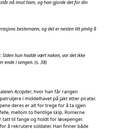
o står nå imot ham, og han gjorde det for din
rasjons bestemann, og det er nesten litt pinlig å
r:
Siden hun hadde vært naken, var det ikke
r ende i sengen. (s. 38)
galeien
Accipiter
, hvor han får rangen
ruljere i middelhavet på jakt etter pirater.
e deres er alt for trege for å ta igjen
 felle, mellom to fientlige skip. Romerne
tatt til fange og holdt for løsepenger.
 for å rekrutere soldater. Han finner både