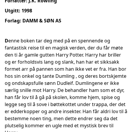
Forfatter: J.K. Rowling
Utgitt: 1998
Forlag: DAMM & SØN AS
D
enne boken tar deg med på en spennende og
fantastisk reise til en magisk verden, der du får møte
den ti år gamle gutten Harry Potter. Harry har briller
og er forholdsvis lang og slank, han har et sikksakk
formet arr på pannen som han ikke vet er fra. Han bor
hos sin onkel og tante Dumling , og deres bortskjemte
og ondskapsfulle sønn Dudleif. Dumlingene er ikke
særlig snille mot Harry. De behandler ham som et dyr,
han får lov til å gå på skolen, komme hjem, spise og
legge seg til å sove i bøttekottet under trappa, der det
er edderkopper og andre insekter. Han får aldri lov til å
bestemme noen ting, men dette endrer seg da det
plutselig kommer en ugle med et mystisk brev til