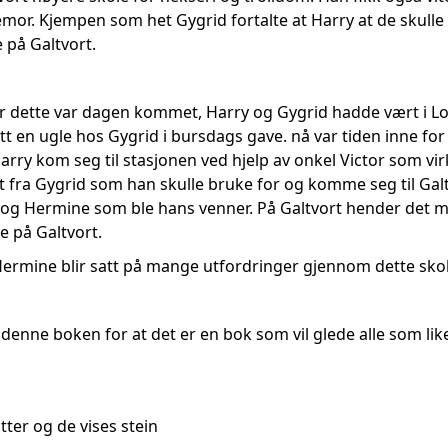
or. Kjempen som het Gygrid fortalte at Harry at de skulle d
 på Galtvort.
r dette var dagen kommet, Harry og Gygrid hadde vært i L
t en ugle hos Gygrid i bursdags gave. nå var tiden inne for 
 Harry kom seg til stasjonen ved hjelp av onkel Victor som vir
ett fra Gygrid som han skulle bruke for og komme seg til G
g Hermine som ble hans venner. På Galtvort hender det mye ra
e på Galtvort.
ermine blir satt på mange utfordringer gjennom dette skol
denne boken for at det er en bok som vil glede alle som lik
ter og de vises stein