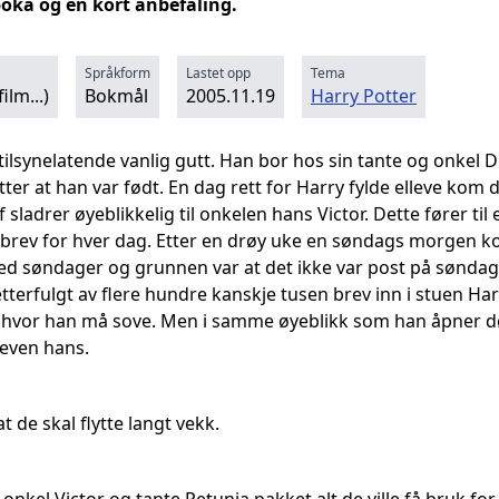
ka og en kort anbefaling.
Språkform
Lastet opp
Tema
ilm...)
Bokmål
2005.11.19
Harry Potter
 tilsynelatende vanlig gutt. Han bor hos sin tante og onke
etter at han var født. En dag rett for Harry fylde elleve kom 
sladrer øyeblikkelig til onkelen hans Victor. Dette fører ti
 brev for hver dag. Etter en drøy uke en søndags morgen ko
med søndager og grunnen var at det ikke var post på søndage
tterfulgt av flere hundre kanskje tusen brev inn i stuen Ha
hvor han må sove. Men i samme øyeblikk som han åpner dør
neven hans.
t de skal flytte langt vekk.