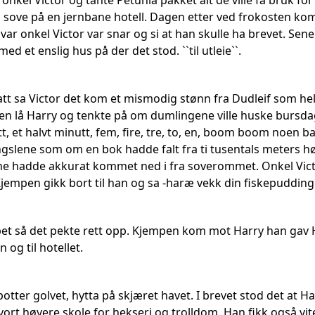
nkel Victor og tante Petunia pakket alt de ville få bruk for 
 sove på en jernbane hotell. Dagen etter ved frokosten kom 
ar onkel Victor var snar og si at han skulle ha brevet. Sene
med et enslig hus på der det stod. ``til utleie``.
natt sa Victor det kom et mismodig stønn fra Dudleif som hel
ten lå Harry og tenkte på om dumlingene ville huske bursda
t, et halvt minutt, fem, fire, tre, to, en, boom boom noe
gslene som om en bok hadde falt fra ti tusentals meters h
e hadde akkurat kommet ned i fra soverommet. Onkel Vict
empen gikk bort til han og sa -haræ vekk din fiskepudding
et så det pekte rett opp. Kjempen kom mot Harry han gav
 og til hotellet.
potter golvet, hytta på skjæret havet. I brevet stod det at H
ort høyere skole for hekseri og trolldom. Han fikk også vite