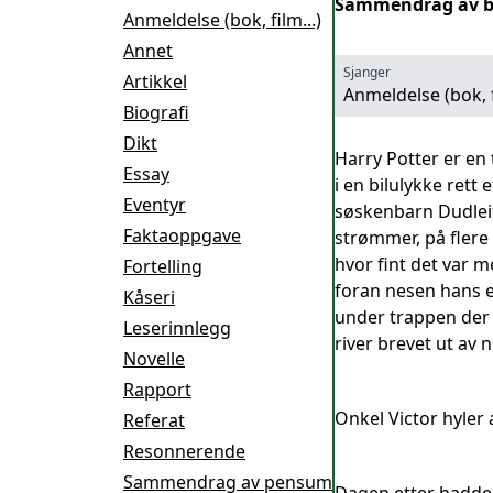
Sammendrag av bo
Anmeldelse (bok, film...)
Annet
Sjanger
Artikkel
Anmeldelse (bok, f
Biografi
Dikt
Harry Potter er en
Essay
i en bilulykke rett 
Eventyr
søskenbarn Dudleif 
Faktaoppgave
strømmer, på flere
hvor fint det var 
Fortelling
foran nesen hans e
Kåseri
under trappen der 
Leserinnlegg
river brevet ut av 
Novelle
Rapport
Onkel Victor hyler a
Referat
Resonnerende
Sammendrag av pensum