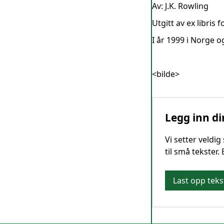
Av: J.K. Rowling
Utgitt av ex libris f
I år 1999 i Norge o
<bilde>
Legg inn di
Vi setter veldi
til små tekster.
Last opp teks