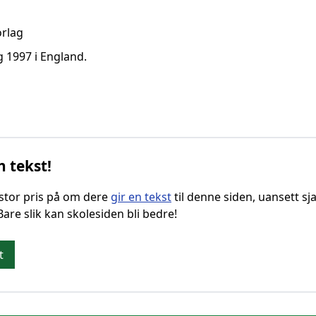
orlag
g 1997 i England.
n tekst!
g stor pris på om dere
gir en tekst
til denne siden, uansett sja
 Bare slik kan skolesiden bli bedre!
t