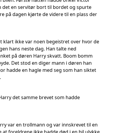
i bilen. Første natten hadde onkel Victor
det en servitør bort til bordet og spurte
re på dagen kjørte de videre til en plass der
t klart ikke var noen begeistret over hvor de
gen hans neste dag. Han talte ned
n banket på døren Harry skvatt. Boom bomm
øyde. Det stod en diger mann i døren han
or hadde en hagle med seg som han siktet
.
 Harry det samme brevet som hadde
arry var en trollmann og var innskrevet til en
 at foreldrene ikke hadde død i en bil ulykke