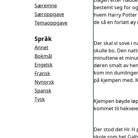
Dagen etter hadde o
Særemne
bestemt seg for og
Særoppgave
hvem Harry Potter v
de så en forlatt øy 
Temaoppgave
Språk
Der skal vi sove i 
Annet
skulle bo. Den nat
Bokmål
minuttene et minut
Engelsk
døren smalt av hen
kom inn dumlingen
Fransk
på kjempen med. Kj
Nynorsk
Spansk
Tysk
Kjempen bøyde løp
kommet til hekveien
Der stod det Hr. H 
skole som het Galtv