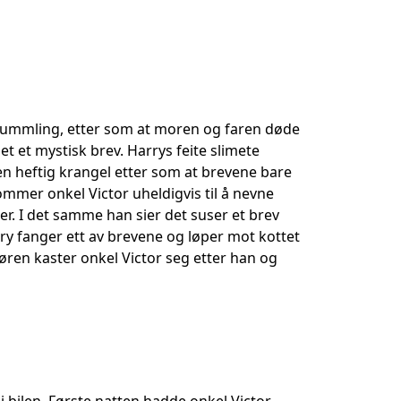
l Dummling, etter som at moren og faren døde
det et mystisk brev. Harrys feite slimete
l en heftig krangel etter som at brevene bare
mmer onkel Victor uheldigvis til å nevne
r. I det samme han sier det suser et brev
rry fanger ett av brevene og løper mot kottet
en kaster onkel Victor seg etter han og