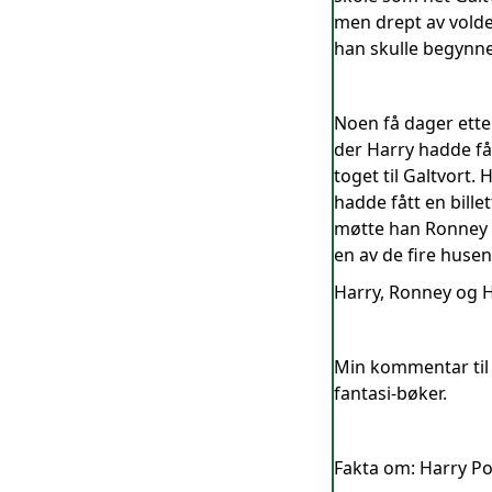
men drept av voldem
han skulle begynne
Noen få dager ette
der Harry hadde fåt
toget til Galtvort.
hadde fått en bill
møtte han Ronney o
en av de fire husen
Harry, Ronney og H
Min kommentar til 
fantasi-bøker.
Fakta om: Harry Pot