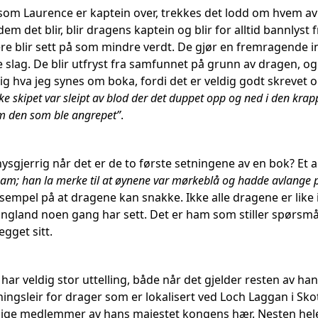
, som Laurence er kaptein over, trekkes det lodd om hvem 
m det blir, blir dragens kaptein og blir for alltid bannlyst 
gere blir sett på som mindre verdt. De gjør en fremragende i
e slag. De blir utfryst fra samfunnet på grunn av dragen, 
ig hva jeg synes om boka, fordi det er veldig godt skrevet 
e skipet var sleipt av blod der det duppet opp og ned i den krapp
som den som ble angrepet”
.
nysgjerrig når det er de to første setningene av en bok? Et a
ham; han la merke til at øynene var mørkeblå og hadde avlange pu
sempel på at dragene kan snakke. Ikke alle dragene er like 
ngland noen gang har sett. Det er ham som stiller spørsmåle
egget sitt.
har veldig stor uttelling, både når det gjelder resten av h
reningsleir for drager som er lokalisert ved Loch Laggan i S
verdige medlemmer av hans majestet kongens hær. Nesten hele