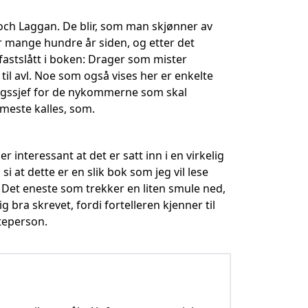
och Laggan. De blir, som man skjønner av
or mange hundre år siden, og etter det
 fastslått i boken: Drager som mister
 til avl. Noe som også vises her er enkelte
ringssjef for de nykommerne som skal
meste kalles, som.
 interessant at det er satt inn i en virkelig
i at dette er en slik bok som jeg vil lese
er. Det eneste som trekker en liten smule ned,
g bra skrevet, fordi fortelleren kjenner til
steperson.