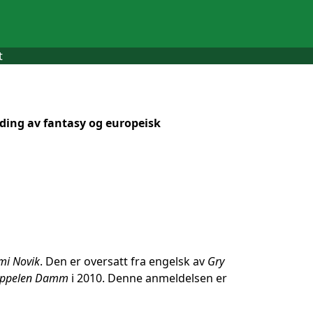
t
ding av fantasy og europeisk
i Novik
. Den er oversatt fra engelsk av
Gry
ppelen Damm
i 2010. Denne anmeldelsen er