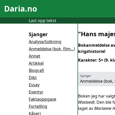
Daria.no
Last opp tekst
"Hans majes
Sjanger
Analyse/tolkning
Bokanmeldelse av
Anmeldelse (bok, film...)
krigshistorie!
Annet
Karakter: 5+ (9. kl
Artikkel
Biografi
Sjanger
Dikt
Anmeldelse (bok, f
Essay
Eventyr
Boken jeg har valg
Faktaoppgave
Wastvedt
. Den ble f
Fortelling
laget av
Marianne 
Kåseri