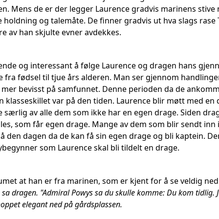
en. Mens de er der legger Laurence gradvis marinens stive
e holdning og talemåte. De finner gradvis ut hva slags rase
lere av han skjulte evner avdekkes.
ende og interessant å følge Laurence og dragen hans gje
are fra fødsel til tjue års alderen. Man ser gjennom handlinge
g mer bevisst på samfunnet. Denne perioden da de ankommer 
 klasseskillet var på den tiden. Laurence blir møtt med en d
e særlig av alle dem som ikke har en egen drage. Siden drag
alles, som får egen drage. Mange av dem som blir sendt inn 
 på den dagen da de kan få sin egen drage og bli kaptein. D
ybegynner som Laurence skal bli tildelt en drage.
ktumet at han er fra marinen, som er kjent for å se veldig n
 sa dragen. "Admiral Powys sa du skulle komme: Du kom tidlig. Je
hoppet elegant ned på gårdsplassen.