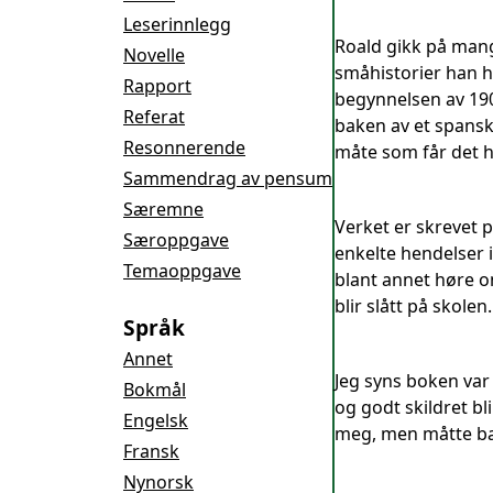
Leserinnlegg
Roald gikk på mang
Novelle
småhistorier han h
Rapport
begynnelsen av 1900
Referat
baken av et spansk
Resonnerende
måte som får det hel
Sammendrag av pensum
Særemne
Verket er skrevet p
Særoppgave
enkelte hendelser i
Temaoppgave
blant annet høre om
blir slått på skolen.
Språk
Annet
Jeg syns boken var 
Bokmål
og godt skildret bl
Engelsk
meg, men måtte bare
Fransk
Nynorsk