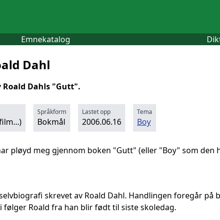
Emnekatalog
Dik
oald Dahl
 Roald Dahls "Gutt".
Språkform
Lastet opp
Tema
ilm...)
Bokmål
2006.06.16
Boy
har pløyd meg gjennom boken "Gutt" (eller "Boy" som den he
 selvbiografi skrevet av Roald Dahl. Handlingen foregår på 
følger Roald fra han blir født til siste skoledag.