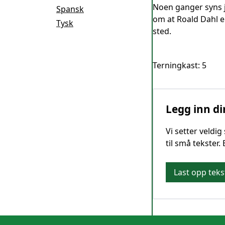
Noen ganger syns jeg
Spansk
om at Roald Dahl er
Tysk
sted.
Terningkast: 5
Legg inn di
Vi setter veldi
til små tekster.
Last opp teks