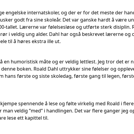
e engelske internatskoler, og der er for det meste der hand
usker godt fra sine skoleår. Det var ganske hardt å være un
-tallet. Lærerne var følelsesløse og utførte sterk disiplin. 
rør i veldig ung alder. Dahl har også beskrevet lærerne 
e til å høres ekstra ille ut.
å en humoristisk måte og er veldig lettlest. Jeg tror det er n
 denne boken. Roald Dahl uttrykker sine følelser og opplevelse
 hans første og siste skoledag, første gang til legen, førs
kjempe spennende å lese og følte virkelig med Roald i flere k
ir man veldig ”med” i handlingen. Det var flere ganger jeg o
 lese ett kapittel til.