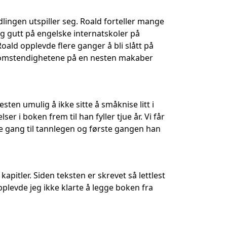
lingen utspiller seg. Roald forteller mange
g gutt på engelske internatskoler på
Roald opplevde flere ganger å bli slått på
og omstendighetene på en nesten makaber
esten umulig å ikke sitte å småknise litt i
r i boken frem til han fyller tjue år. Vi får
te gang til tannlegen og første gangen han
apitler. Siden teksten er skrevet så lettlest
pplevde jeg ikke klarte å legge boken fra