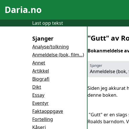
Daria.no
Last opp tekst
"Gutt" av R
Sjanger
Analyse/tolkning
Bokanmeldelse av
Anmeldelse (bok, film...)
Annet
Sjanger
Artikkel
Anmeldelse (bok, f
Biografi
Dikt
Siden jeg akkurat 
Essay
denne boken.
Eventyr
Faktaoppgave
"Gutt" er en slags
Fortelling
Roalds barndom. Vi 
Kåseri