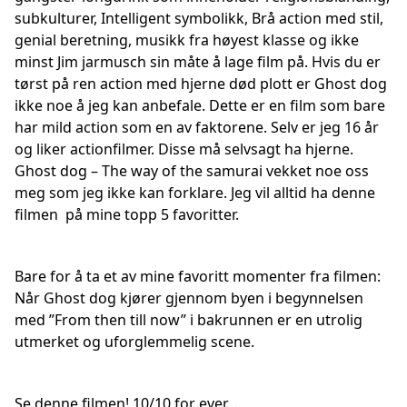
subkulturer, Intelligent symbolikk, Brå action med stil,
genial beretning, musikk fra høyest klasse og ikke
minst Jim jarmusch sin måte å lage film på. Hvis du er
tørst på ren action med hjerne død plott er Ghost dog
ikke noe å jeg kan anbefale. Dette er en film som bare
har mild action som en av faktorene. Selv er jeg 16 år
og liker actionfilmer. Disse må selvsagt ha hjerne.
Ghost dog – The way of the samurai vekket noe oss
meg som jeg ikke kan forklare. Jeg vil alltid ha denne
filmen på mine topp 5 favoritter.
Bare for å ta et av mine favoritt momenter fra filmen:
Når Ghost dog kjører gjennom byen i begynnelsen
med ”From then till now” i bakrunnen er en utrolig
utmerket og uforglemmelig scene.
Se denne filmen! 10/10 for ever…