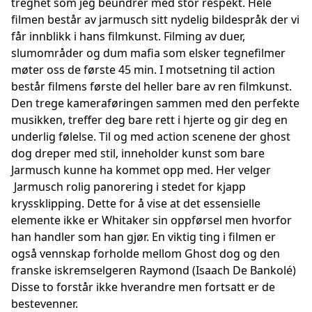
treghet som jeg beundrer med stor respekt. Hele
filmen består av jarmusch sitt nydelig bildespråk der vi
får innblikk i hans filmkunst. Filming av duer,
slumområder og dum mafia som elsker tegnefilmer
møter oss de første 45 min. I motsetning til action
består filmens første del heller bare av ren filmkunst.
Den trege kameraføringen sammen med den perfekte
musikken, treffer deg bare rett i hjerte og gir deg en
underlig følelse. Til og med action scenene der ghost
dog dreper med stil, inneholder kunst som bare
Jarmusch kunne ha kommet opp med. Her velger
Jarmusch rolig panorering i stedet for kjapp
kryssklipping. Dette for å vise at det essensielle
elemente ikke er Whitaker sin oppførsel men hvorfor
han handler som han gjør. En viktig ting i filmen er
også vennskap forholde mellom Ghost dog og den
franske iskremselgeren Raymond (Isaach De Bankolé)
Disse to forstår ikke hverandre men fortsatt er de
bestevenner.