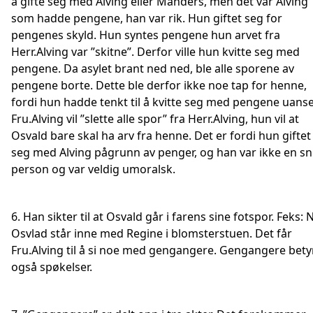
å gifte seg med Alving eller Manders, men det var Alving
som hadde pengene, han var rik. Hun giftet seg for
pengenes skyld. Hun syntes pengene hun arvet fra
Herr.Alving var ”skitne”. Derfor ville hun kvitte seg med
pengene. Da asylet brant ned ned, ble alle sporene av
pengene borte. Dette ble derfor ikke noe tap for henne,
fordi hun hadde tenkt til å kvitte seg med pengene uanse
Fru.Alving vil ”slette alle spor” fra Herr.Alving, hun vil at
Osvald bare skal ha arv fra henne. Det er fordi hun giftet
seg med Alving pågrunn av penger, og han var ikke en sni
person og var veldig umoralsk.
6. Han sikter til at Osvald går i farens sine fotspor. Feks: 
Osvlad står inne med Regine i blomsterstuen. Det får
Fru.Alving til å si noe med gengangere. Gengangere bety
også spøkelser.