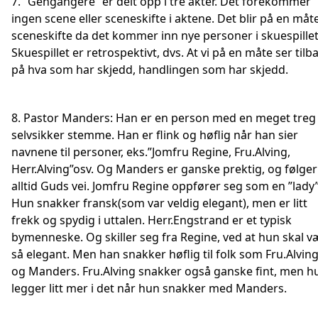
7. ”Gengangere” er delt opp i tre akter. Det forekommer
ingen scene eller sceneskifte i aktene. Det blir på en måt
sceneskifte da det kommer inn nye personer i skuespillet
Skuespillet er retrospektivt, dvs. At vi på en måte ser tilb
på hva som har skjedd, handlingen som har skjedd.
8. Pastor Manders: Han er en person med en meget treg
selvsikker stemme. Han er flink og høflig når han sier
navnene til personer, eks.”Jomfru Regine, Fru.Alving,
Herr.Alving”osv. Og Manders er ganske prektig, og følger
alltid Guds vei. Jomfru Regine oppfører seg som en ”lady”
Hun snakker fransk(som var veldig elegant), men er litt
frekk og spydig i uttalen. Herr.Engstrand er et typisk
bymenneske. Og skiller seg fra Regine, ved at hun skal v
så elegant. Men han snakker høflig til folk som Fru.Alvin
og Manders. Fru.Alving snakker også ganske fint, men h
legger litt mer i det når hun snakker med Manders.