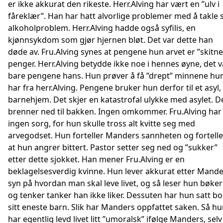
er ikke akkurat den rikeste. Herr.Alving har vært en ”ulv i
fåreklær”. Han har hatt alvorlige problemer med å takle s
alkoholproblem. Herr.Alving hadde også syfilis, en
kjønnsykdom som gjør hjernen bløt. Det var dette han
døde av. Fru.Alving synes at pengene hun arvet er ”skitne
penger. Herr.Alving betydde ikke noe i hennes øyne, det v
bare pengene hans. Hun prøver å få ”drept” minnene hu
har fra herr.Alving. Pengene bruker hun derfor til et asyl,
barnehjem. Det skjer en katastrofal ulykke med asylet. D
brenner ned til bakken. Ingen omkommer. Fru.Alving har
ingen sorg, for hun skulle tross alt kvitte seg med
arvegodset. Hun forteller Manders sannheten og fortelle
at hun angrer bittert. Pastor setter seg ned og ”sukker”
etter dette sjokket. Han mener Fru.Alving er en
beklagelsesverdig kvinne. Hun lever akkurat etter Mand
syn på hvordan man skal leve livet, og så leser hun bøker
og tenker tanker han ikke liker. Dessuten har hun satt bo
sitt eneste barn. Slik har Manders oppfattet saken. Så h
har egentlig levd livet litt ”umoralsk” ifølge Manders, selv