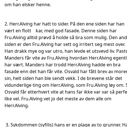
om han elsker henne.
2. Herr.Alving har hatt to sider. På den ene siden har han
vært en flott kar, med god fasade. Denne siden har
Fru.Alving alltid prøvd å holde så bra som mulig. Den an
siden er den Fru.Alving har sett og irritert seg mest over.
Han drakk mye og var utro, han levde et utsvevd liv. Past
Manders får vite av Fru.Alving hvordan Herr.Alving egentl
har vært. Manders har trodd Herr.Alving hadde en bra
fasade enn det han får vite. Osvald har fått brev av more
sin, helt siden han ble sendt vekk. I de brevene står det
vidunderlige ting om Herr.Alving, som Fru.Alving løy om. 
Osvald får etterhvert vite at hans far ikke var var så perf
like vel. Fru.Alving vet jo det meste av dem alle om
Herr.Alving.
3. Sykdommen (syfilis) hans er en plage av to grunner. H