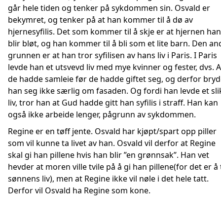
går hele tiden og tenker på sykdommen sin. Osvald er
bekymret, og tenker på at han kommer til å dø av
hjernesyfilis. Det som kommer til å skje er at hjernen ha
blir bløt, og han kommer til å bli som et lite barn. Den an
grunnen er at han tror syfilisen av hans liv i Paris. I Paris
levde han et utsvevd liv med mye kvinner og fester, dvs. A
de hadde samleie før de hadde giftet seg, og derfor bry
han seg ikke særlig om fasaden. Og fordi han levde et sli
liv, tror han at Gud hadde gitt han syfilis i straff. Han kan
også ikke arbeide lenger, pågrunn av sykdommen.
Regine er en tøff jente. Osvald har kjøpt/spart opp piller
som vil kunne ta livet av han. Osvald vil derfor at Regine
skal gi han pillene hvis han blir ”en grønnsak”. Han vet
hevder at moren ville tvile på å gi han pillene(for det er å 
sønnens liv), men at Regine ikke vil nøle i det hele tatt.
Derfor vil Osvald ha Regine som kone.