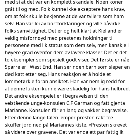
med si at det var en komplett skandale. Noen koner
gråt til og med. Folk kunne ikke akseptere hans krav,
om at folk skulle bekjenne at de var tvilere som ham
selv. Han var lei av bortforklaringer og ville påvirke
folks samvittighet. Det er og helt klart at Kielland er
veldig misfornøyd med prestenes holdninger til
personene med lik status som dem selv, men kanskje i
høyere grad ovenfor dem av lavere klasser. Det er det
to eksempler som spesielt godt viser. Det første er nåe
Sparre er i West End. Han ser noen barn som sleper en
død katt etter seg. Hans reaksjon er å holde et
lommetørkle foran ansiktet. Han var nemlig redd for
at denne lukten kunne være skadelig for hans helbred.
Det andre eksempelet er i begravelsen til den
velstående unge-konsulen C.F Garman og fattigjenta
Marianne. Konsulen får en lang og vakker begravelse.
Etter denne lange talen lemper presten rakt tre
skuffer jord ned på Mariannes kiste. «Presten skrevet
så videre over gravene. Det var enda ett par fattiglik