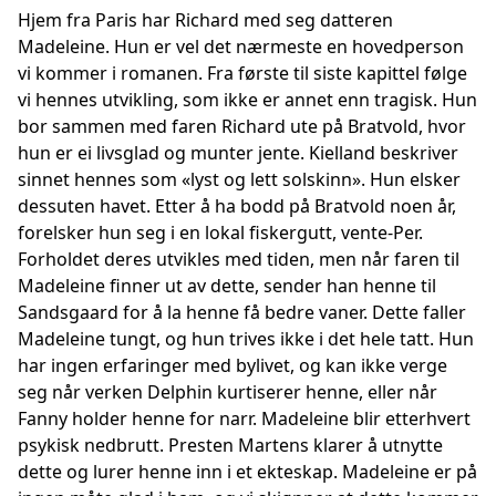
Hjem fra Paris har Richard med seg datteren
Madeleine. Hun er vel det nærmeste en hovedperson
vi kommer i romanen. Fra første til siste kapittel følge
vi hennes utvikling, som ikke er annet enn tragisk. Hun
bor sammen med faren Richard ute på Bratvold, hvor
hun er ei livsglad og munter jente. Kielland beskriver
sinnet hennes som «lyst og lett solskinn». Hun elsker
dessuten havet. Etter å ha bodd på Bratvold noen år,
forelsker hun seg i en lokal fiskergutt, vente-Per.
Forholdet deres utvikles med tiden, men når faren til
Madeleine finner ut av dette, sender han henne til
Sandsgaard for å la henne få bedre vaner. Dette faller
Madeleine tungt, og hun trives ikke i det hele tatt. Hun
har ingen erfaringer med bylivet, og kan ikke verge
seg når verken Delphin kurtiserer henne, eller når
Fanny holder henne for narr. Madeleine blir etterhvert
psykisk nedbrutt. Presten Martens klarer å utnytte
dette og lurer henne inn i et ekteskap. Madeleine er på