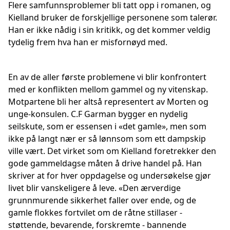
Flere samfunnsproblemer bli tatt opp i romanen, og
Kielland bruker de forskjellige personene som talerør.
Han er ikke nådig i sin kritikk, og det kommer veldig
tydelig frem hva han er misfornøyd med.
En av de aller første problemene vi blir konfrontert
med er konflikten mellom gammel og ny vitenskap.
Motpartene bli her altså representert av Morten og
unge-konsulen. C.F Garman bygger en nydelig
seilskute, som er essensen i «det gamle», men som
ikke på langt nær er så lønnsom som ett dampskip
ville vært. Det virket som om Kielland foretrekker den
gode gammeldagse måten å drive handel på. Han
skriver at for hver oppdagelse og undersøkelse gjør
livet blir vanskeligere å leve. «Den ærverdige
grunnmurende sikkerhet faller over ende, og de
gamle flokkes fortvilet om de råtne stillaser -
støttende, bevarende, forskremte - bannende