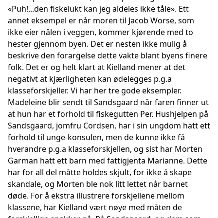
«Puh!...den fiskelukt kan jeg aldeles ikke tåle». Ett
annet eksempel er når moren til Jacob Worse, som
ikke eier nålen i veggen, kommer kjørende med to
hester gjennom byen. Det er nesten ikke mulig å
beskrive den forargelse dette vakte blant byens finere
folk. Det er og helt klart at Kielland mener at det
negativt at kjærligheten kan ødelegges p.g.a
klasseforskjeller. Vi har her tre gode eksempler.
Madeleine blir sendt til Sandsgaard når faren finner ut
at hun har et forhold til fiskegutten Per. Hushjelpen på
Sandsgaard, jomfru Cordsen, har i sin ungdom hatt ett
forhold til unge-konsulen, men de kunne ikke få
hverandre p.g.a klasseforskjellen, og sist har Morten
Garman hatt ett barn med fattigjenta Marianne. Dette
har for all del måtte holdes skjult, for ikke å skape
skandale, og Morten ble nok litt lettet når barnet
døde. For å ekstra illustrere forskjellene mellom
klassene, har Kielland vært nøye med måten de