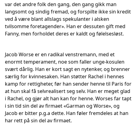
var det andre folk den gang, den gang gikk man
langsomt og sindig fremad, og forspilte ikke sin kredit
ved å være blant allslags spekulanter i alsken
tvilsomme foretagender». Han er dessuten gift med
Fanny, men forholdet deres er kaldt og følelsesløst.
Jacob Worse er en radikal venstremann, med et
enormt temperament, noe som faller unge-kosulen
svært dårlig. Han er kort sagt en nytenker, og brenner
særlig for kvinnesaken. Han støtter Rachel i hennes
kamp for rettigheter, før han sender henne til Paris for
at hun skal få selvrealisert seg selv. Han er meget glad
i Rachel, og gjør alt han kan for henne. Worses far tapt
i sin tid sin del av firmaet «Garman og Worse», og
Jacob er bitter p.g.a dette. Han føler fremdeles at han
har rett på sin del av firmaet.