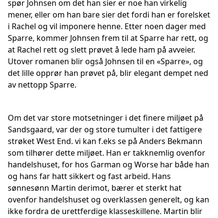
spør Johnsen om det han sier er noe han virkelig
mener, eller om han bare sier det fordi han er forelsket
i Rachel og vil imponere henne. Etter noen dager med
Sparre, kommer Johnsen frem til at Sparre har rett, og
at Rachel rett og slett prøvet å lede ham på avveier.
Utover romanen blir også Johnsen til en «Sparre», og
det lille opprør han prøvet på, blir elegant dempet ned
av nettopp Sparre.
Om det var store motsetninger i det finere miljøet på
Sandsgaard, var der og store tumulter i det fattigere
strøket West End. vi kan f.eks se på Anders Bekmann
som tilhører dette miljøet. Han er takknemlig ovenfor
handelshuset, for hos Garman og Worse har både han
og hans far hatt sikkert og fast arbeid. Hans
sønnesønn Martin derimot, bærer et sterkt hat
ovenfor handelshuset og overklassen generelt, og kan
ikke fordra de urettferdige klasseskillene. Martin blir