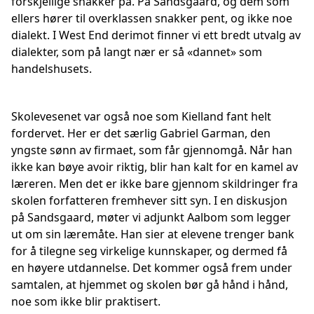
forskjellige snakker på. På Sandsgaard, og dem som
ellers hører til overklassen snakker pent, og ikke noe
dialekt. I West End derimot finner vi ett bredt utvalg av
dialekter, som på langt nær er så «dannet» som
handelshusets.
Skolevesenet var også noe som Kielland fant helt
fordervet. Her er det særlig Gabriel Garman, den
yngste sønn av firmaet, som får gjennomgå. Når han
ikke kan bøye avoir riktig, blir han kalt for en kamel av
læreren. Men det er ikke bare gjennom skildringer fra
skolen forfatteren fremhever sitt syn. I en diskusjon
på Sandsgaard, møter vi adjunkt Aalbom som legger
ut om sin læremåte. Han sier at elevene trenger bank
for å tilegne seg virkelige kunnskaper, og dermed få
en høyere utdannelse. Det kommer også frem under
samtalen, at hjemmet og skolen bør gå hånd i hånd,
noe som ikke blir praktisert.