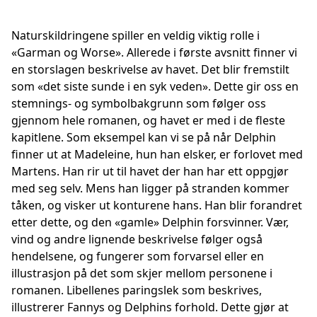
Naturskildringene spiller en veldig viktig rolle i
«Garman og Worse». Allerede i første avsnitt finner vi
en storslagen beskrivelse av havet. Det blir fremstilt
som «det siste sunde i en syk veden». Dette gir oss en
stemnings- og symbolbakgrunn som følger oss
gjennom hele romanen, og havet er med i de fleste
kapitlene. Som eksempel kan vi se på når Delphin
finner ut at Madeleine, hun han elsker, er forlovet med
Martens. Han rir ut til havet der han har ett oppgjør
med seg selv. Mens han ligger på stranden kommer
tåken, og visker ut konturene hans. Han blir forandret
etter dette, og den «gamle» Delphin forsvinner. Vær,
vind og andre lignende beskrivelse følger også
hendelsene, og fungerer som forvarsel eller en
illustrasjon på det som skjer mellom personene i
romanen. Libellenes paringslek som beskrives,
illustrerer Fannys og Delphins forhold. Dette gjør at