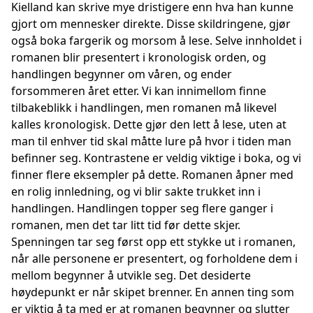
Kielland kan skrive mye dristigere enn hva han kunne
gjort om mennesker direkte. Disse skildringene, gjør
også boka fargerik og morsom å lese. Selve innholdet i
romanen blir presentert i kronologisk orden, og
handlingen begynner om våren, og ender
forsommeren året etter. Vi kan innimellom finne
tilbakeblikk i handlingen, men romanen må likevel
kalles kronologisk. Dette gjør den lett å lese, uten at
man til enhver tid skal måtte lure på hvor i tiden man
befinner seg. Kontrastene er veldig viktige i boka, og vi
finner flere eksempler på dette. Romanen åpner med
en rolig innledning, og vi blir sakte trukket inn i
handlingen. Handlingen topper seg flere ganger i
romanen, men det tar litt tid før dette skjer.
Spenningen tar seg først opp ett stykke ut i romanen,
når alle personene er presentert, og forholdene dem i
mellom begynner å utvikle seg. Det desiderte
høydepunkt er når skipet brenner. En annen ting som
er viktig å ta med er at romanen begynner og slutter