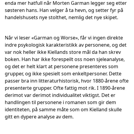
enda mer hatfull når Morten Garman legger seg etter
søsteren hans. Han velger å ta hevn, og setter fyr på
handelshusets nye stolthet, nemlig det nye skipet.
Når vi leser «Garman og Worse», får vi ingen direkte
indre psykologisk karakteristikk av personene, og det
var nok heller ikke Kiellands store mål da han skrev
boken. Han har ikke forespeilt oss noen sjeleanalyse,
og det er helt klart at personene presenteres som
grupper, og ikke spesielt som enkeltpersoner. Dette
passer bra inn litteraturhistorisk, hvor 1880-årene ofte
presenterte grupper. Ofte fattig mot rik. I 1890-årene
derimot var derimot individualitet viktigst. Det er
handlingen til personene i romanen som gir dem
identiteten, på samme måte som om Kielland skulle
gitt en dypere analyse av dem.