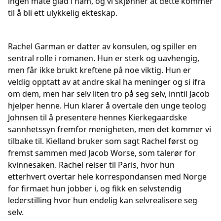
ingen måte glad i ham, og vi skjønner at dette kommer
til å bli ett ulykkelig ekteskap.
Rachel Garman er datter av konsulen, og spiller en
sentral rolle i romanen. Hun er sterk og uavhengig,
men får ikke brukt kreftene på noe viktig. Hun er
veldig opptatt av at andre skal ha meninger og si ifra
om dem, men har selv liten tro på seg selv, inntil Jacob
hjelper henne. Hun klarer å overtale den unge teolog
Johnsen til å presentere hennes Kierkegaardske
sannhetssyn fremfor menigheten, men det kommer vi
tilbake til. Kielland bruker som sagt Rachel først og
fremst sammen med Jacob Worse, som talerør for
kvinnesaken. Rachel reiser til Paris, hvor hun
etterhvert overtar hele korrespondansen med Norge
for firmaet hun jobber i, og fikk en selvstendig
lederstilling hvor hun endelig kan selvrealisere seg
selv.