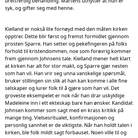
urettferdig behandling. Martens utnytter at hun er
syk, og gifter seg med henne.
Kielland er nokså lite fornøyd med den måten kirken
opptrer. Dette blir først og fremst formidlet gjennom
prosten Sparre. Han setter og pekefingeren på folks
forhold til kristendommen, noe som forøvrig kommer
frem gjennom Johnsens tale. Kielland mener helt klart
at kirken har alt for stor makt, og Sparre gjør nesten
som han vil. Han vrir seg unna vanskelige spørsmål,
bruker stillingen sin slik at han kan komme i alle fine
selskaper og lurer folk til å gjøre som han vil. Det
groveste eksempelet er nok når han drar uskyldige
Madeleine inn i ett ekteskap bare han ønsker. Kandidat
Johnsen kommer som sagt med en krass kritikk på
mange ting. Vielsesritualet, konfirmasjonen og
personlig sannhet er de viktigste. Når han holdt talen i
kirken, ble folk mildt sagt forbauset. Noen ville til og