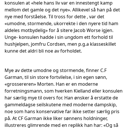
konsulen at «hele hans liv var en innestengt kamp
mellom det gamle og det nye». Allikevel så han på det
nye med forståelse. Til tross for dette , var det
«umodne, stormende, ukorrekte i den nyere tid ham
aldeles motbydelig» for å sitere Jacob Worse igjen.
Unge- konsulen hadde i sin ungdom ett forhold til
hushjelpen, jomfru Cordsen, men p.g.a klasseskillet
kunne det aldri bli noe av forholdet.
Mye av dette umodne og stormende, finner C.F
Garman, til sin store fortvilelse, i sin egen sønn,
«grossereren» Morten. Han er en moderne
forretningsmann, som hverken Kielland eller konsulen
har særlig mye til overs for. Han ønsker å erstatte de
gammeldagse seilskutene med moderne dampskip,
noe som hans konservative far ikke setter særlig pris
på. At CF Garman ikke liker sønnens holdninger,
illustreres glimrende med en replikk han har: «Og så