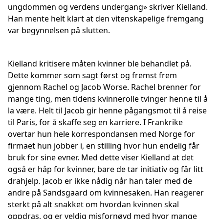
ungdommen og verdens undergang» skriver Kielland.
Han mente helt klart at den vitenskapelige fremgang
var begynnelsen på slutten.
Kielland kritisere måten kvinner ble behandlet på.
Dette kommer som sagt først og fremst frem
gjennom Rachel og Jacob Worse. Rachel brenner for
mange ting, men tidens kvinnerolle tvinger henne til å
la være. Helt til Jacob gir henne pågangsmot til å reise
til Paris, for å skaffe seg en karriere. I Frankrike
overtar hun hele korrespondansen med Norge for
firmaet hun jobber i, en stilling hvor hun endelig får
bruk for sine evner. Med dette viser Kielland at det
også er håp for kvinner, bare de tar initiativ og får litt
drahjelp. Jacob er ikke nådig når han taler med de
andre på Sandsgaard om kvinnesaken. Han reagerer
sterkt på alt snakket om hvordan kvinnen skal
oppdras, og er veldig misfornøyd med hvor mange