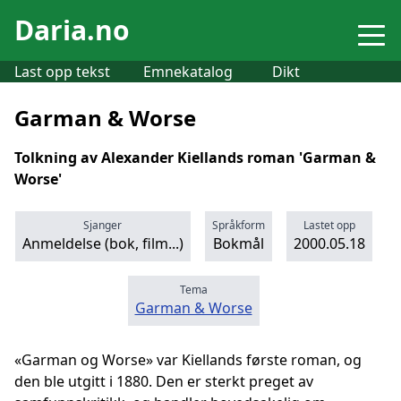
Daria.no
Last opp tekst
Emnekatalog
Dikt
Garman & Worse
Tolkning av Alexander Kiellands roman 'Garman &
Worse'
Sjanger
Språkform
Lastet opp
Anmeldelse (bok, film...)
Bokmål
2000.05.18
Tema
Garman & Worse
«Garman og Worse» var Kiellands første roman, og
den ble utgitt i 1880. Den er sterkt preget av