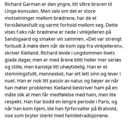
Richard Garman er den yngre, litt viltre broren til
Unge-konsulen. Men selv om det er store
motsetninger mellom brødrene, har de et
forståelsesfullt og varmt forhold mellom seg. Dette
vises f.eks når brødrene er nede i vinkjelleren på
Sandsgaard og smaker vin sammen. «Det var strengt
forbudt å møte dem når de kom opp fra vinkjelleren»,
skriver Kielland. Richard levde i ungdommen livets
glade dager, men er med årene blitt heller mer seriøs
og stille, men kanskje litt uhøytidelig. Han er et
stemningsfullt, mennesket, har ett lett sinn og lever i
nuet. Han er nok litt passiv av natur, og bøyer av når
han møter problemer. Kielland beskriver ham på en
måte slik at men får medfølelse med ham, men lite
respekt. Han har bodd en lengre periode i Paris, og
når han kom hjem, ble han fyrforvalter på Bratvold,
noe som bryter sterkt med familietradisjonene.