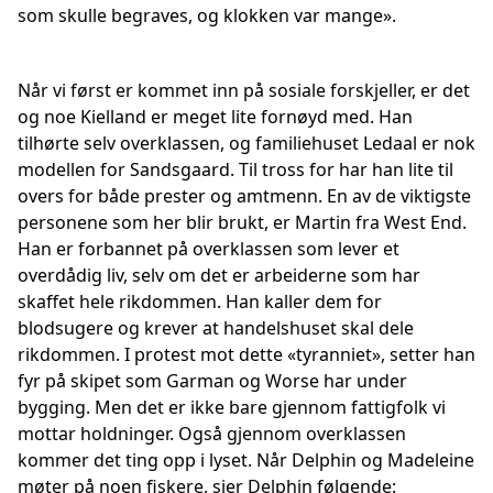
som skulle begraves, og klokken var mange».
Når vi først er kommet inn på sosiale forskjeller, er det
og noe Kielland er meget lite fornøyd med. Han
tilhørte selv overklassen, og familiehuset Ledaal er nok
modellen for Sandsgaard. Til tross for har han lite til
overs for både prester og amtmenn. En av de viktigste
personene som her blir brukt, er Martin fra West End.
Han er forbannet på overklassen som lever et
overdådig liv, selv om det er arbeiderne som har
skaffet hele rikdommen. Han kaller dem for
blodsugere og krever at handelshuset skal dele
rikdommen. I protest mot dette «tyranniet», setter han
fyr på skipet som Garman og Worse har under
bygging. Men det er ikke bare gjennom fattigfolk vi
mottar holdninger. Også gjennom overklassen
kommer det ting opp i lyset. Når Delphin og Madeleine
møter på noen fiskere, sier Delphin følgende: