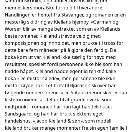
samfunnskritikk, og handler hovedsakelig om
menneskers moralske forhold til hverandre.
Handlingen er hentet fra Stavanger, og romanen er en
mesterlig skildring av Kiellans hjemby. «Garman og
Worse» blir av mange betraktet som en av Kiellands
beste romaner. Kielland strevde veldig med
komposisjonen og innholdet, men brukte til tross for
dette bare fem måneder på å gjøre den ferdig. Da
boka kom ut var Kielland ikke særlig fornøyd med
resultatet, spesielt fordi personene ikke ble som han
hadde håpet. Kielland hadde egentlig tenkt å kalle
boka «De misfornøiede», men personene ble ikke
misfornøyde nok. I et brev til Bjørnson skriver han
følgende om personene: «De Satans mennesker er saa
kistefornøiede, at det er til at græde over». Som
midtpunkt i romanen har han lagt handelshuset
Sandsgaard, og han har brukt slektens eget
handelshus, «Jacob Kielland & søn», som modell.
Kielland bruker mange momenter fra sin egen familie i