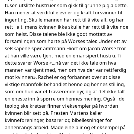
tusen utslitte hustruer som gikk til grunne p.g.a dette.
Han mener at verdifulle evner og kraft forsvinner til
ingenting. Skulle mannen har rett til å vite alt, og har
rett i alt, mens kvinnen ikke skulle har rett til å vite noe
som helst. Disse talene ble ikke godt mottatt av
forsamlingen som hørte på Worses taler. Under ett av
selskapene spør amtmann Hiort om Jacob Worse tror
at han ville være tjent med en emansipert hustru. Til
dette svarer Worse «...nå var det ikke tale om hva
mannen var tjent med, men om hva der var rettferdig
mot kvinnen». Rachel er og forbannet over at disse
viktige mannfolk behandlet henne og hennes stilling,
som om hun var et fraværende dyr, og at det ikke falt
en eneste inn å spørre om hennes mening. Også i de
teologiske kretser finner vi eksempler på hvordan
kvinnen blir sett på. Presten Martens kaller
kvinneforeninger, basarer og bibellesninger for
annenrangs arbeid. Madeleine blir og et eksempel på