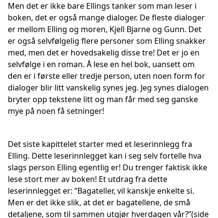
Men det er ikke bare Ellings tanker som man leser i
boken, det er også mange dialoger. De fleste dialoger
er mellom Elling og moren, Kjell Bjarne og Gunn. Det
er også selvfølgelig flere personer som Elling snakker
med, men det er hovedsakelig disse tre! Det er jo en
selvfølge i en roman. Å lese en hel bok, uansett om
den er i første eller tredje person, uten noen form for
dialoger blir litt vanskelig synes jeg. Jeg synes dialogen
bryter opp tekstene litt og man får med seg ganske
mye på noen få setninger!
Det siste kapittelet starter med et leserinnlegg fra
Elling. Dette leserinnlegget kan i seg selv fortelle hva
slags person Elling egentlig er! Du trenger faktisk ikke
lese stort mer av boken! Et utdrag fra dette
leserinnlegget er: ”Bagateller, vil kanskje enkelte si.
Men er det ikke slik, at det er bagatellene, de små
detaljene, som til sammen utgjør hverdagen vår?”(side