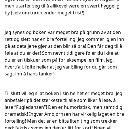
men utarter seg til å allikevel være en svært hyggelig
by (selv om turen ender meget trist!).
Jeg synes og boken var meget bra på grunn av at den
rett og slett har en bra fortelling! Jeg kommer igjen inn
på at detaljene gjør at den blir så bra! Den får deg til å
føle at du er der! Som nevnt tidligere føler du ikke at
du er en tilskuer som på for eksempel en film. Jeg,
hvertfall, følte heller at jeg var Elling for du går som
sagt inn å hans tanker!
Til slutt vil jeg si at boken i sin helhet er meget bra! Jeg
anbefaler på det sterkeste til alle som liker å lese, å
lese ”Fugledansen”! Den er humoristisk, men samtidig
dramatisk! Ingvar Ambjørnsen har virkelig laget en bra
fortelling! Men det er en bitte liten ting som trekker
ned; faktisk synes jeg den er litt for kort! Noen vil