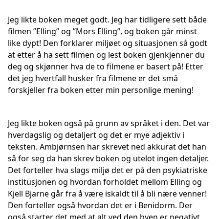
Jeg likte boken meget godt. Jeg har tidligere sett både
filmen ”Elling” og ”Mors Elling”, og boken går minst
like dypt! Den forklarer miljøet og situasjonen så godt
at etter å ha sett filmen og lest boken gjenkjenner du
deg og skjønner hva de to filmene er basert på! Etter
det jeg hvertfall husker fra filmene er det små
forskjeller fra boken etter min personlige mening!
Jeg likte boken også på grunn av språket i den. Det var
hverdagslig og detaljert og det er mye adjektiv i
teksten. Ambjørnsen har skrevet ned akkurat det han
så for seg da han skrev boken og utelot ingen detaljer.
Det forteller hva slags miljø det er på den psykiatriske
institusjonen og hvordan forholdet mellom Elling og
Kjell Bjarne går fra å være iskaldt til å bli nære venner!
Den forteller også hvordan det er i Benidorm. Der
også starter det med at alt ved den byen er negativt,