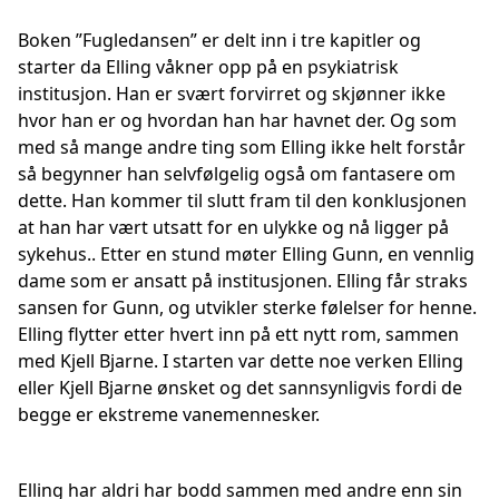
Boken ”Fugledansen” er delt inn i tre kapitler og
starter da Elling våkner opp på en psykiatrisk
institusjon. Han er svært forvirret og skjønner ikke
hvor han er og hvordan han har havnet der. Og som
med så mange andre ting som Elling ikke helt forstår
så begynner han selvfølgelig også om fantasere om
dette. Han kommer til slutt fram til den konklusjonen
at han har vært utsatt for en ulykke og nå ligger på
sykehus.. Etter en stund møter Elling Gunn, en vennlig
dame som er ansatt på institusjonen. Elling får straks
sansen for Gunn, og utvikler sterke følelser for henne.
Elling flytter etter hvert inn på ett nytt rom, sammen
med Kjell Bjarne. I starten var dette noe verken Elling
eller Kjell Bjarne ønsket og det sannsynligvis fordi de
begge er ekstreme vanemennesker.
Elling har aldri har bodd sammen med andre enn sin