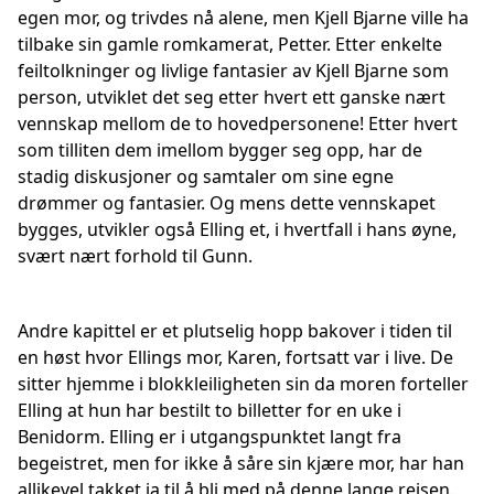
egen mor, og trivdes nå alene, men Kjell Bjarne ville ha
tilbake sin gamle romkamerat, Petter. Etter enkelte
feiltolkninger og livlige fantasier av Kjell Bjarne som
person, utviklet det seg etter hvert ett ganske nært
vennskap mellom de to hovedpersonene! Etter hvert
som tilliten dem imellom bygger seg opp, har de
stadig diskusjoner og samtaler om sine egne
drømmer og fantasier. Og mens dette vennskapet
bygges, utvikler også Elling et, i hvertfall i hans øyne,
svært nært forhold til Gunn.
Andre kapittel er et plutselig hopp bakover i tiden til
en høst hvor Ellings mor, Karen, fortsatt var i live. De
sitter hjemme i blokkleiligheten sin da moren forteller
Elling at hun har bestilt to billetter for en uke i
Benidorm. Elling er i utgangspunktet langt fra
begeistret, men for ikke å såre sin kjære mor, har han
allikevel takket ja til å bli med på denne lange reisen.