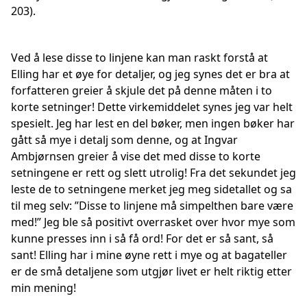
203).
Ved å lese disse to linjene kan man raskt forstå at
Elling har et øye for detaljer, og jeg synes det er bra at
forfatteren greier å skjule det på denne måten i to
korte setninger! Dette virkemiddelet synes jeg var helt
spesielt. Jeg har lest en del bøker, men ingen bøker har
gått så mye i detalj som denne, og at Ingvar
Ambjørnsen greier å vise det med disse to korte
setningene er rett og slett utrolig! Fra det sekundet jeg
leste de to setningene merket jeg meg sidetallet og sa
til meg selv: ”Disse to linjene må simpelthen bare være
med!” Jeg ble så positivt overrasket over hvor mye som
kunne presses inn i så få ord! For det er så sant, så
sant! Elling har i mine øyne rett i mye og at bagateller
er de små detaljene som utgjør livet er helt riktig etter
min mening!