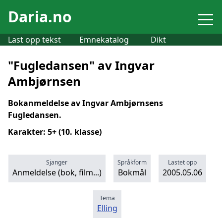
Daria.no
Last opp tekst
Emnekatalog
Dikt
"Fugledansen" av Ingvar
Ambjørnsen
Bokanmeldelse av Ingvar Ambjørnsens
Fugledansen.
Karakter: 5+ (10. klasse)
Sjanger
Språkform
Lastet opp
Anmeldelse (bok, film...)
Bokmål
2005.05.06
Tema
Elling