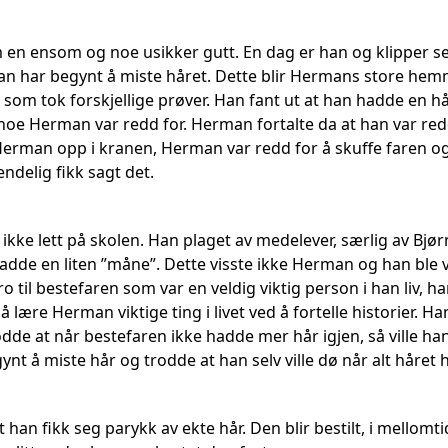
en ensom og noe usikker gutt. En dag er han og klipper s
 har begynt å miste håret. Dette blir Hermans store hemmel
n som tok forskjellige prøver. Han fant ut at han hadde en
noe Herman var redd for. Herman fortalte da at han var red
man opp i kranen, Herman var redd for å skuffe faren og tur
ndelig fikk sagt det.
kke lett på skolen. Han plaget av medelever, særlig av Bjør
dde en liten ”måne”. Dette visste ikke Herman og han ble ve
o til bestefaren som var en veldig viktig person i han liv, 
 lære Herman viktige ting i livet ved å fortelle historier. Ha
odde at når bestefaren ikke hadde mer hår igjen, så ville h
nt å miste hår og trodde at han selv ville dø når alt håret h
t han fikk seg parykk av ekte hår. Den blir bestilt, i mellomt