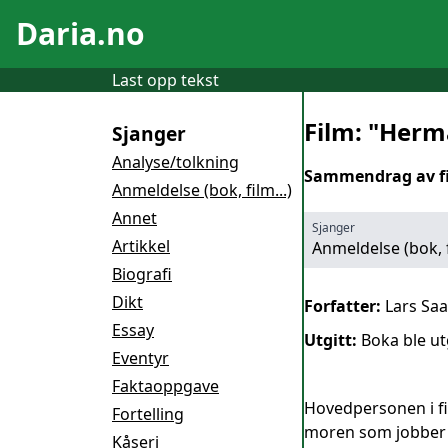
Daria.no
Last opp tekst
Film: "Her
Sjanger
Analyse/tolkning
Sammendrag av f
Anmeldelse (bok, film...)
Annet
Sjanger
Artikkel
Anmeldelse (bok, f
Biografi
Dikt
Forfatter:
Lars Saa
Essay
Utgitt:
Boka ble utg
Eventyr
Faktaoppgave
Hovedpersonen i f
Fortelling
moren som jobber i
Kåseri