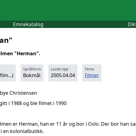
Emnekatalog
Dik
man"
ilmen "Herman".
Språkform
Lastet opp
Tema
ilm...)
Bokmål
2005.04.04
Filmer
bye Christensen
itt i 1988 og ble filmet i 1990
ilmen er Herman, han er 11 år og bor i Oslo. Der bor han
 en kolonialbutikk.