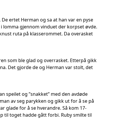
. De ertet Herman og sa at han var en pyse
e i lomma gjennom vinduet der korpset øvde.
knust ruta på klasserommet. Da overasket
en som ble glad og overrasket. Etterpå gikk
ana. Det gjorde de og Herman var stolt, det
ran speilet og ”snakket” med den avdøde
an av seg parykken og gikk ut for å se på
var glade for å se hverandre. Så kom 17-
til toget hadde gått forbi. Ruby smilte til