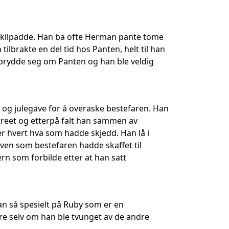
 skilpadde. Han ba ofte Herman pante tome
ilbrakte en del tid hos Panten, helt til han
 brydde seg om Panten og han ble veldig
 og julegave for å overaske bestefaren. Han
etreet og etterpå falt han sammen av
er hvert hva som hadde skjedd. Han lå i
en som bestefaren hadde skaffet til
rn som forbilde etter at han satt
an så spesielt på Ruby som er en
re selv om han ble tvunget av de andre