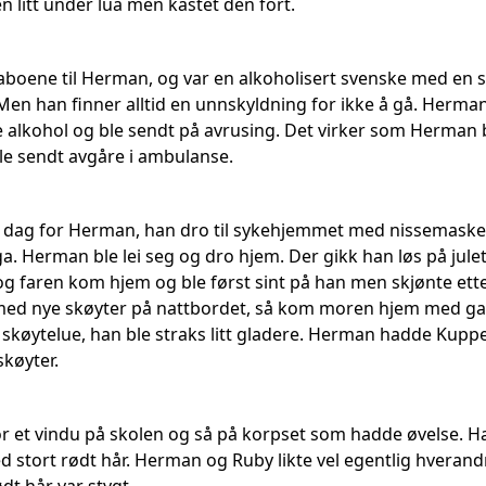
 litt under lua men kastet den fort.
aboene til Herman, og var en alkoholisert svenske med en
Men han finner alltid en unnskyldning for ikke å gå. Herman t
e alkohol og ble sendt på avrusing. Det virker som Herman
e sendt avgåre i ambulanse.
ist dag for Herman, han dro til sykehjemmet med nissemaske
ga. Herman ble lei seg og dro hjem. Der gikk han løs på jul
 og faren kom hjem og ble først sint på han men skjønte ett
med nye skøyter på nattbordet, så kom moren hjem med gav
 skøytelue, han ble straks litt gladere. Herman hadde Kuppe
køyter.
or et vindu på skolen og så på korpset som hadde øvelse. H
 stort rødt hår. Herman og Ruby likte vel egentlig hverand