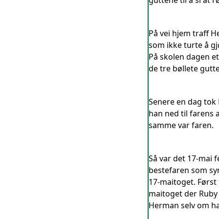
guttene til å si at r
På vei hjem traff 
som ikke turte å g
På skolen dagen et
de tre bøllete gutt
Senere en dag tok 
han ned til farens
samme var faren.
Så var det 17-mai 
bestefaren som syn
17-maitoget. Først 
maitoget der Ruby s
Herman selv om har