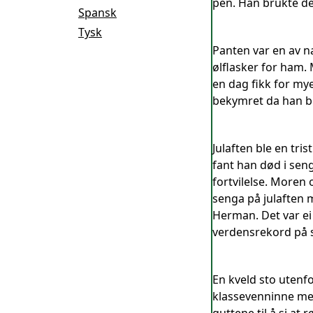
pen. Han brukte den
Spansk
Tysk
Panten var en av n
ølflasker for ham. 
en dag fikk for my
bekymret da han bl
Julaften ble en tr
fant han død i sen
fortvilelse. Moren
senga på julaften 
Herman. Det var ei
verdensrekord på s
En kveld sto utenf
klassevenninne med