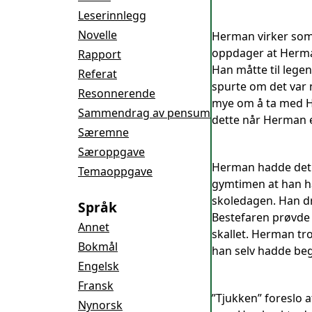
Leserinnlegg
Novelle
Herman virker som 
oppdager at Herman
Rapport
Han måtte til lege
Referat
spurte om det var 
Resonnerende
mye om å ta med Her
Sammendrag av pensum
dette når Herman e
Særemne
Særoppgave
Herman hadde det i
Temaoppgave
gymtimen at han ha
skoledagen. Han dr
Språk
Bestefaren prøvde å
Annet
skallet. Herman tr
Bokmål
han selv hadde begy
Engelsk
Fransk
”Tjukken” foreslo a
Nynorsk