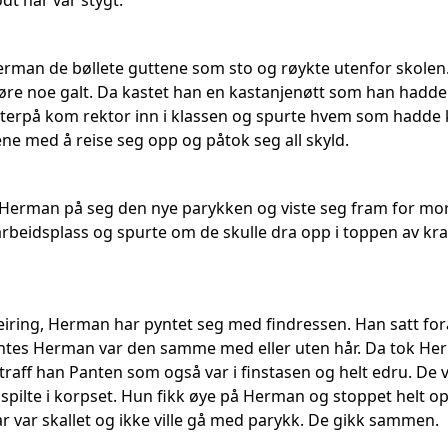
ødt hår var stygt.
Herman de bøllete guttene som sto og røykte utenfor skolen
jøre noe galt. Da kastet han en kastanjenøtt som han hadd
terpå kom rektor inn i klassen og spurte hvem som hadde 
ene med å reise seg opp og påtok seg all skyld.
Herman på seg den nye parykken og viste seg fram for mor
 arbeidsplass og spurte om de skulle dra opp i toppen av kr
feiring, Herman har pyntet seg med findressen. Han satt fo
tes Herman var den samme med eller uten hår. Da tok Herm
traff han Panten som også var i finstasen og helt edru. De 
pilte i korpset. Hun fikk øye på Herman og stoppet helt opp 
 var skallet og ikke ville gå med parykk. De gikk sammen.