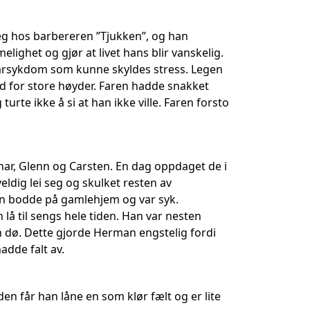
eg hos barbereren ”Tjukken”, og han
ighet og gjør at livet hans blir vanskelig.
 hårsykdom som kunne skyldes stress. Legen
d for store høyder. Faren hadde snakket
te ikke å si at han ikke ville. Faren forsto
nar, Glenn og Carsten. En dag oppdaget de i
ldig lei seg og skulket resten av
han bodde på gamlehjem og var syk.
n lå til sengs hele tiden. Han var nesten
an dø. Dette gjorde Herman engstelig fordi
adde falt av.
iden får han låne en som klør fælt og er lite