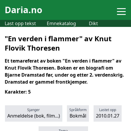
Daria.no
Last opp tekst
Emnekatalog
Dikt
"En verden i flammer" av Knut
Flovik Thoresen
Et temareferat av boken "En verden i flammer" av
Knut Flovik Thoresen. Boken er en biografi om
Bjarne Dramstad før, under og etter 2. verdenskrig.
Dramstad er gammel frontkjemper.
Karakter: 5
Sjanger
Språkform
Lastet opp
Anmeldelse (bok, film...)
Bokmål
2010.01.27
Tema