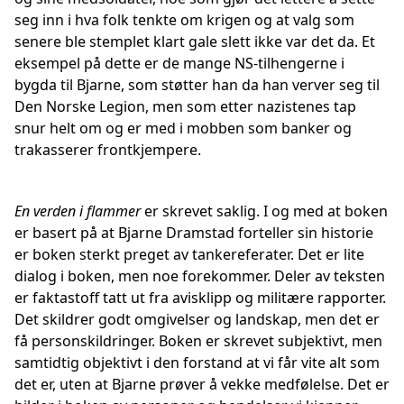
seg inn i hva folk tenkte om krigen og at valg som
senere ble stemplet klart gale slett ikke var det da. Et
eksempel på dette er de mange NS-tilhengerne i
bygda til Bjarne, som støtter han da han verver seg til
Den Norske Legion, men som etter nazistenes tap
snur helt om og er med i mobben som banker og
trakasserer frontkjempere.
En verden i flammer
er skrevet saklig. I og med at boken
er basert på at Bjarne Dramstad forteller sin historie
er boken sterkt preget av tankereferater. Det er lite
dialog i boken, men noe forekommer. Deler av teksten
er faktastoff tatt ut fra avisklipp og militære rapporter.
Det skildrer godt omgivelser og landskap, men det er
få personskildringer. Boken er skrevet subjektivt, men
samtidtig objektivt i den forstand at vi får vite alt som
det er, uten at Bjarne prøver å vekke medfølelse. Det er