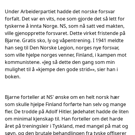
Under Arbeiderpartiet hadde det norske forsvar
forfalt. Det var en vits, noe som gjorde det så lett for
tyskerne å innta Norge. NS, som nå satt ved makten,
ville gjenopprette forsvaret. Dette virket fristende på
Bjarne. Gratis sko, ly og våpentrening. I 1941 meldte
han seg til Den Norske Legion, norges nye forsvar,
som ville hjelpe norges venner, Finland, i kampen mot
kommunistene. «Jeg så dette den gang som min
mulighet til å «kjempe den gode strid»», sier han i
boken.
Bjarne forteller at NS' ønske om en helt norsk hær
som skulle hjelpe Finland forførte han selv og mange
fler. De trodde på Adolf Hitler. Jødehatet hadde de liten
om minimal kjenskap til. Han forteller om det harde
året på treningsleir i Tyskland, med mangel på mat og
søvn, og den brutale behandlingen fra tyske offiserer