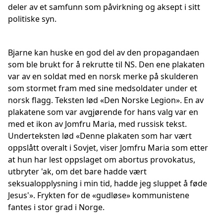
deler av et samfunn som påvirkning og aksept i sitt
politiske syn.
Bjarne kan huske en god del av den propagandaen
som ble brukt for å rekrutte til NS. Den ene plakaten
var av en soldat med en norsk merke på skulderen
som stormet fram med sine medsoldater under et
norsk flagg. Teksten lød «Den Norske Legion». En av
plakatene som var avgjørende for hans valg var en
med et ikon av Jomfru Maria, med russisk tekst.
Underteksten lød «Denne plakaten som har vært
oppslått overalt i Sovjet, viser Jomfru Maria som etter
at hun har lest oppslaget om abortus provokatus,
utbryter 'ak, om det bare hadde vært
seksualopplysning i min tid, hadde jeg sluppet å føde
Jesus'». Frykten for de «gudløse» kommunistene
fantes i stor grad i Norge.