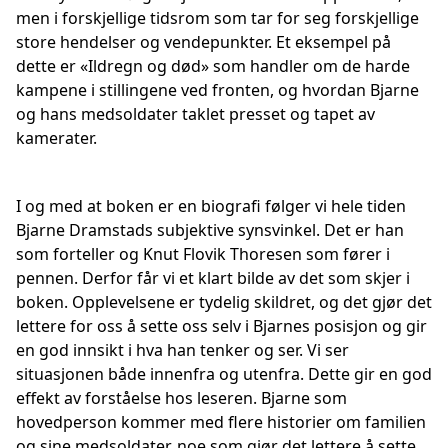
men i forskjellige tidsrom som tar for seg forskjellige
store hendelser og vendepunkter. Et eksempel på
dette er «Ildregn og død» som handler om de harde
kampene i stillingene ved fronten, og hvordan Bjarne
og hans medsoldater taklet presset og tapet av
kamerater.
I og med at boken er en biografi følger vi hele tiden
Bjarne Dramstads subjektive synsvinkel. Det er han
som forteller og Knut Flovik Thoresen som fører i
pennen. Derfor får vi et klart bilde av det som skjer i
boken. Opplevelsene er tydelig skildret, og det gjør det
lettere for oss å sette oss selv i Bjarnes posisjon og gir
en god innsikt i hva han tenker og ser. Vi ser
situasjonen både innenfra og utenfra. Dette gir en god
effekt av forståelse hos leseren. Bjarne som
hovedperson kommer med flere historier om familien
og sine medsoldater, noe som gjør det lettere å sette