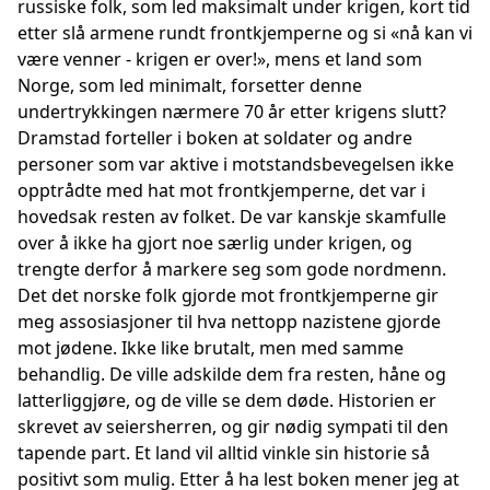
russiske folk, som led maksimalt under krigen, kort tid
etter slå armene rundt frontkjemperne og si «nå kan vi
være venner - krigen er over!», mens et land som
Norge, som led minimalt, forsetter denne
undertrykkingen nærmere 70 år etter krigens slutt?
Dramstad forteller i boken at soldater og andre
personer som var aktive i motstandsbevegelsen ikke
opptrådte med hat mot frontkjemperne, det var i
hovedsak resten av folket. De var kanskje skamfulle
over å ikke ha gjort noe særlig under krigen, og
trengte derfor å markere seg som gode nordmenn.
Det det norske folk gjorde mot frontkjemperne gir
meg assosiasjoner til hva nettopp nazistene gjorde
mot jødene. Ikke like brutalt, men med samme
behandlig. De ville adskilde dem fra resten, håne og
latterliggjøre, og de ville se dem døde. Historien er
skrevet av seiersherren, og gir nødig sympati til den
tapende part. Et land vil alltid vinkle sin historie så
positivt som mulig. Etter å ha lest boken mener jeg at