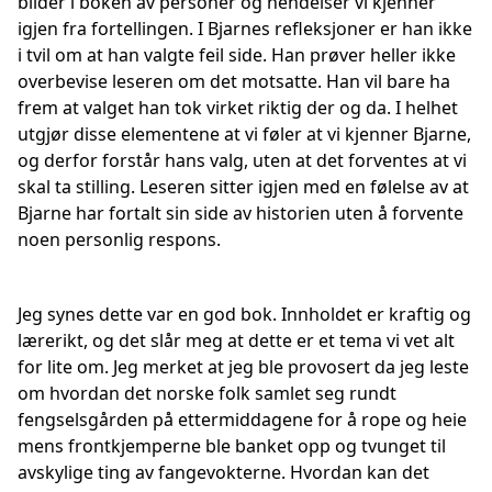
bilder i boken av personer og hendelser vi kjenner
igjen fra fortellingen. I Bjarnes refleksjoner er han ikke
i tvil om at han valgte feil side. Han prøver heller ikke
overbevise leseren om det motsatte. Han vil bare ha
frem at valget han tok virket riktig der og da. I helhet
utgjør disse elementene at vi føler at vi kjenner Bjarne,
og derfor forstår hans valg, uten at det forventes at vi
skal ta stilling. Leseren sitter igjen med en følelse av at
Bjarne har fortalt sin side av historien uten å forvente
noen personlig respons.
Jeg synes dette var en god bok. Innholdet er kraftig og
lærerikt, og det slår meg at dette er et tema vi vet alt
for lite om. Jeg merket at jeg ble provosert da jeg leste
om hvordan det norske folk samlet seg rundt
fengselsgården på ettermiddagene for å rope og heie
mens frontkjemperne ble banket opp og tvunget til
avskylige ting av fangevokterne. Hvordan kan det