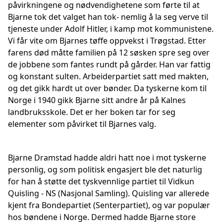
påvirkningene og nødvendighetene som førte til at
Bjarne tok det valget han tok- nemlig å la seg verve til
tjeneste under Adolf Hitler, i kamp mot kommunistene.
Vi får vite om Bjarnes tøffe oppvekst i Trøgstad. Etter
farens død måtte familien på 12 søsken spre seg over
de jobbene som fantes rundt på gårder. Han var fattig
og konstant sulten. Arbeiderpartiet satt med makten,
og det gikk hardt ut over bønder. Da tyskerne kom til
Norge i 1940 gikk Bjarne sitt andre år på Kalnes
landbruksskole. Det er her boken tar for seg
elementer som påvirket til Bjarnes valg.
Bjarne Dramstad hadde aldri hatt noe i mot tyskerne
personlig, og som politisk engasjert ble det naturlig
for han å støtte det tyskvennlige partiet til Vidkun
Quisling - NS (Nasjonal Samling). Quisling var allerede
kjent fra Bondepartiet (Senterpartiet), og var populær
hos bøndene i Norge. Dermed hadde Bjarne store