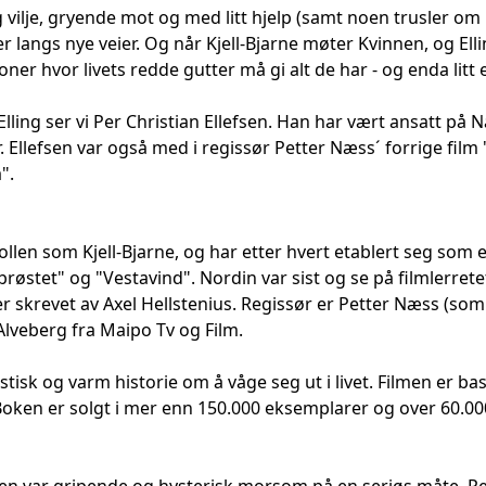
vilje, gryende mot og med litt hjelp (samt noen trusler om ret
 langs nye veier. Og når Kjell-Bjarne møter Kvinnen, og Ell
oner hvor livets redde gutter må gi alt de har - og enda litt 
lling ser vi Per Christian Ellefsen. Han har vært ansatt på N
. Ellefsen var også med i regissør Petter Næss´ forrige film 
".
ollen som Kjell-Bjarne, og har etter hvert etablert seg som 
 brøstet" og "Vestavind". Nordin var sist og se på filmlerre
r skrevet av Axel Hellstenius. Regissør er Petter Næss (som
lveberg fra Maipo Tv og Film.
istisk og varm historie om å våge seg ut i livet. Filmen er
 Boken er solgt i mer enn 150.000 eksemplarer og over 60.00