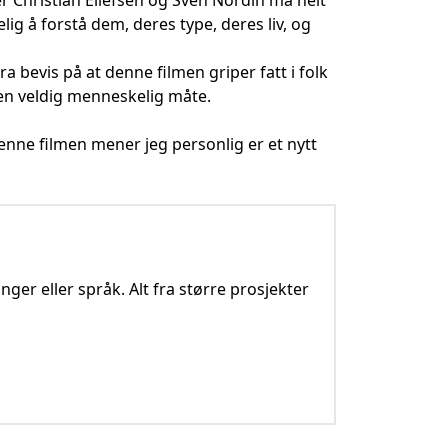
r Christian Ellefsen og Sven Nordin må helt
kelig å forstå dem, deres type, deres liv, og
a bevis på at denne filmen griper fatt i folk
 en veldig menneskelig måte.
enne filmen mener jeg personlig er et nytt
nger eller språk. Alt fra større prosjekter