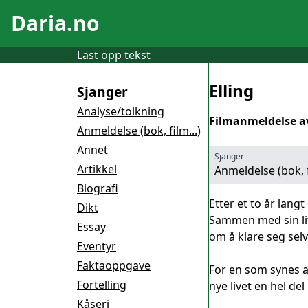
Daria.no
Last opp tekst
Elling
Sjanger
Analyse/tolkning
Filmanmeldelse av
Anmeldelse (bok, film...)
Annet
Sjanger
Artikkel
Anmeldelse (bok, f
Biografi
Etter et to år lang
Dikt
Sammen med sin lit
Essay
om å klare seg selv
Eventyr
Faktaoppgave
For en som synes a
Fortelling
nye livet en hel de
Kåseri