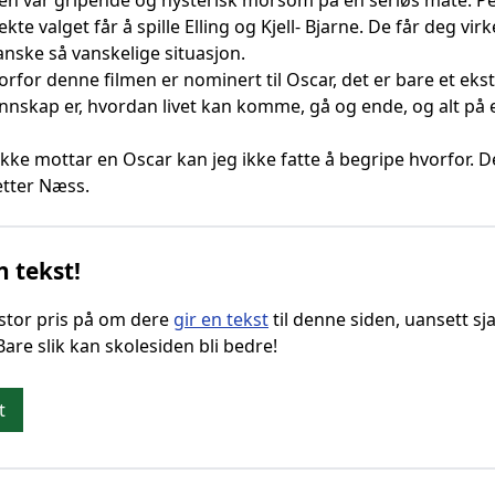
lmen var gripende og hysterisk morsom på en seriøs måte. Pe
kte valget får å spille Elling og Kjell- Bjarne. De får deg vir
anske så vanskelige situasjon.
orfor denne filmen er nominert til Oscar, det er bare et ekstr
ennskap er, hvordan livet kan komme, gå og ende, og alt på
kke mottar en Oscar kan jeg ikke fatte å begripe hvorfor. D
etter Næss.
n tekst!
g stor pris på om dere
gir en tekst
til denne siden, uansett sja
 Bare slik kan skolesiden bli bedre!
t