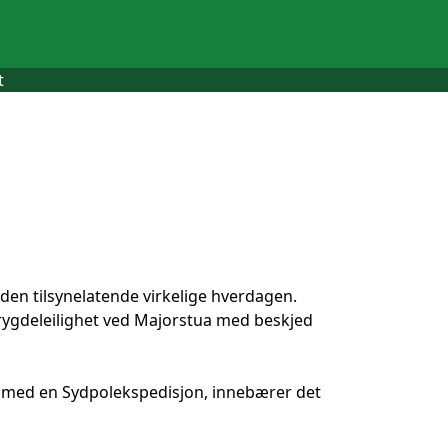
t
l den tilsynelatende virkelige hverdagen.
 trygdeleilighet ved Majorstua med beskjed
nje med en Sydpolekspedisjon, innebærer det