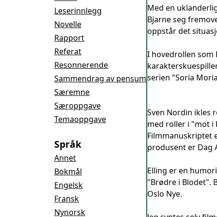
Med en uklanderlig 
Leserinnlegg
Bjarne seg fremover
Novelle
oppstår det situasj
Rapport
Referat
I hovedrollen som E
Resonnerende
karakterskuespiller
serien "Soria Moria
Sammendrag av pensum
Særemne
Særoppgave
Sven Nordin ikles r
Temaoppgave
med roller i "mot i
Filmmanuskriptet e
Språk
produsent er Dag A
Annet
Elling er en humor
Bokmål
"Brødre i Blodet".
Engelsk
Oslo Nye.
Fransk
Nynorsk