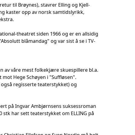
ur til Brøynes), stavrer Elling og Kjell-
ing kaster opp av norsk samtidslyrikk,
ekstra.
ational-theatret siden 1966 og er en allsidig
"Absolutt blåmandag" og var sist å se i TV-
en av våre mest folkekjære skuespillere bl.a.
tet mot Hege Schøyen i "Suffløsen".
 også regisserte teaterstykket) og
 basert på Ingvar Ambjørnsens suksessroman
0 stk har sett teaterstykket om ELLING på