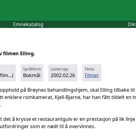
Emnekatalog
Dik
 filmen Elling.
Språkform
Lastet opp
Tema
ilm...)
Bokmål
2002.02.26
Filmer
t opphold på Brøynes behandlingshjem, skal Elling tilbake ti
t enklere romkamerat, Kjell-Bjarne, har han fått tildelt en
.
t det å krysse et restaurantgulv er en prestasjon på lik li
l utfordringer som er nødt til å overvinnes.