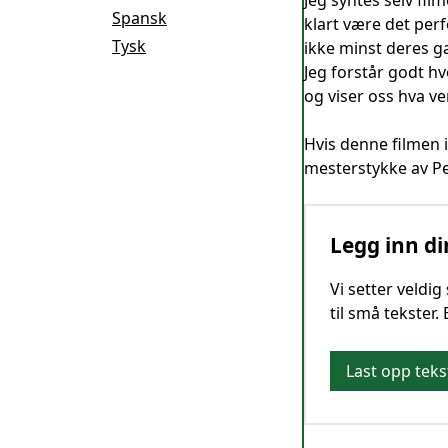
Jeg syntes selv fi
Spansk
klart være det perfe
Tysk
ikke minst deres g
Jeg forstår godt hv
og viser oss hva v
Hvis denne filmen i
mesterstykke av P
Legg inn di
Vi setter veldi
til små tekster.
Last opp teks