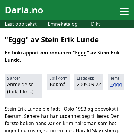
Daria.no
Last opp tekst
Emnekatalog
Dikt
"Eggg" av Stein Erik Lunde
En bokrapport om romanen "Eggg" av Stein Erik
Lunde.
Sjanger
Språkform
Lastet opp
Tema
Anmeldelse
Bokmål
2005.09.22
Eggg
(bok, film...)
Stein Erik Lunde ble født i Oslo 1953 og oppvokst i
Bærum. Senere har han utdannet seg til lærer. Den
første boken hans var en kriminalroman som het
ingenting ruster, sammen med Harald Skjønsberg.