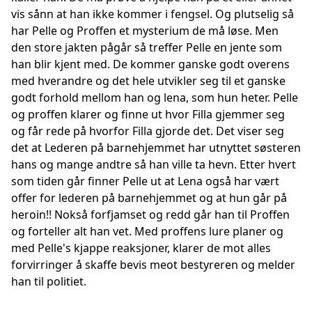
vis sånn at han ikke kommer i fengsel. Og plutselig så
har Pelle og Proffen et mysterium de må løse. Men
den store jakten pågår så treffer Pelle en jente som
han blir kjent med. De kommer ganske godt overens
med hverandre og det hele utvikler seg til et ganske
godt forhold mellom han og lena, som hun heter. Pelle
og proffen klarer og finne ut hvor Filla gjemmer seg
og får rede på hvorfor Filla gjorde det. Det viser seg
det at Lederen på barnehjemmet har utnyttet søsteren
hans og mange andtre så han ville ta hevn. Etter hvert
som tiden går finner Pelle ut at Lena også har vært
offer for lederen på barnehjemmet og at hun går på
heroin!! Nokså forfjamset og redd går han til Proffen
og forteller alt han vet. Med proffens lure planer og
med Pelle's kjappe reaksjoner, klarer de mot alles
forvirringer å skaffe bevis meot bestyreren og melder
han til politiet.