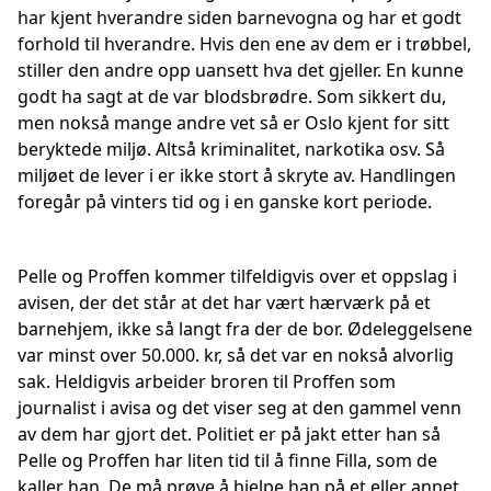
har kjent hverandre siden barnevogna og har et godt
forhold til hverandre. Hvis den ene av dem er i trøbbel,
stiller den andre opp uansett hva det gjeller. En kunne
godt ha sagt at de var blodsbrødre. Som sikkert du,
men nokså mange andre vet så er Oslo kjent for sitt
beryktede miljø. Altså kriminalitet, narkotika osv. Så
miljøet de lever i er ikke stort å skryte av. Handlingen
foregår på vinters tid og i en ganske kort periode.
Pelle og Proffen kommer tilfeldigvis over et oppslag i
avisen, der det står at det har vært hærværk på et
barnehjem, ikke så langt fra der de bor. Ødeleggelsene
var minst over 50.000. kr, så det var en nokså alvorlig
sak. Heldigvis arbeider broren til Proffen som
journalist i avisa og det viser seg at den gammel venn
av dem har gjort det. Politiet er på jakt etter han så
Pelle og Proffen har liten tid til å finne Filla, som de
kaller han. De må prøve å hjelpe han på et eller annet