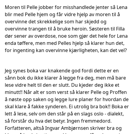
Moren til Pelle jobber for misshandlede jenter så Lena
blir med Pelle hjem og får vidre hjelp av moren til å
overvinne det skrekkelige som har skjedd og
overvinne trangen til å bruke heroin. Søsteren til Filla
dør sener av overdose, noe som gjør det hele for Lena
enda tøffere, men med Pelles hjelp så klarer hun det,
for ingenting kan overvinne kjærligheten, kan det vel?
Jeg synes boka var knakende god fordi dette er en
sånn bok du ikke klarer å legge fra deg, men må bare
lese vidre helt til den er slutt. Du kjeder deg ikke et
minutt!! Når alt er som verst så klarer Pelle og Proffen
å nøste opp saken og legge lure planer for hvordan de
skal klare å fakke synderen. Ei utrolig bra bok!! Boka er
lett å lese, selv om den står på en slags oslo - dialekt,
så forstår du hva det betyr. Ingen fremmedord.
Forfatteren, altså Ingvar Ambjørnsen skriver bra og