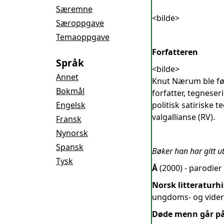
Særemne
<bilde>
Særoppgave
Temaoppgave
Forfatteren
Språk
<bilde>
Annet
Knut Nærum ble fød
Bokmål
forfatter, tegnese
Engelsk
politisk satiriske
valgallianse (RV).
Fransk
Nynorsk
Spansk
Bøker han har gitt ut
Tysk
Å
(2000) - parodier
Norsk litteraturh
ungdoms- og vider
Døde menn går på