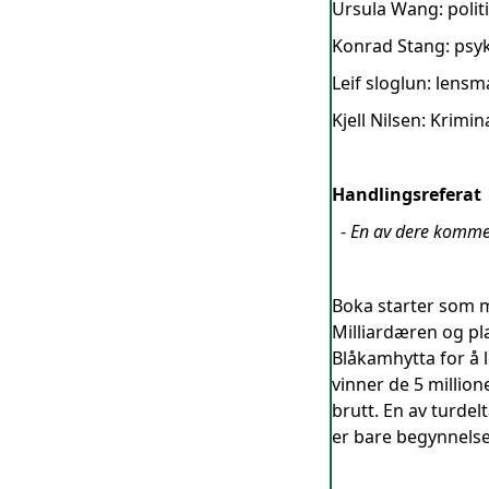
Ursula Wang: politi
Konrad Stang: psyk
Leif sloglun: lensm
Kjell Nilsen: Krimi
Handlingsreferat
-
En av dere kommer
Boka starter som m
Milliardæren og pl
Blåkamhytta for å 
vinner de 5 million
brutt. En av turdel
er bare begynnelse