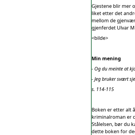
Gjestene blir mer 
liket etter det and
mellom de gjenvære
gjenferdet Ulvar Mø
<bilde>
Min mening
- Og du meinte at k
- Jeg bruker svært sj
s. 114-115
Boken er etter alt
kriminalroman er de
Stålelsen, bør du 
dette boken for de