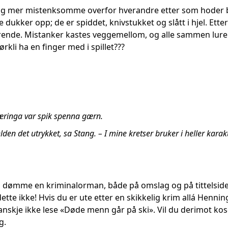
og mer mistenksomme overfor hverandre etter som hoder bok
re dukker opp; de er spiddet, knivstukket og slått i hjel. Et
nde. Mistanker kastes veggemellom, og alle sammen lurer 
rkli ha en finger med i spillet???
jæringa var spik spenna gærn.
elden det utrykket, sa Stang. – I mine kretser bruker i heller kara
 å dømme en kriminalorman, både på omslag og på tittelsid
tte ikke! Hvis du er ute etter en skikkelig krim allá Hennin
kanskje ikke lese «Døde menn går på ski». Vil du derimot k
g.