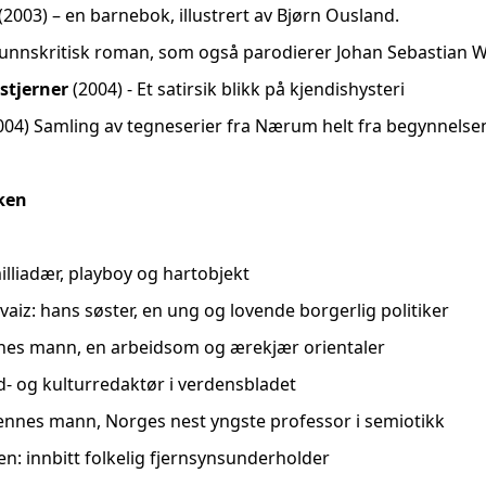
(2003) – en barnebok, illustrert av Bjørn Ousland.
funnskritisk roman, som også parodierer Johan Sebastian W
stjerner
(2004) - Et satirsik blikk på kjendishysteri
04) Samling av tegneserier fra Nærum helt fra begynnelsen 
oken
illiadær, playboy og hartobjekt
aiz: hans søster, en ung og lovende borgerlig politiker
nes mann, en arbeidsom og ærekjær orientaler
d- og kulturredaktør i verdensbladet
ennes mann, Norges nest yngste professor i semiotikk
en: innbitt folkelig fjernsynsunderholder