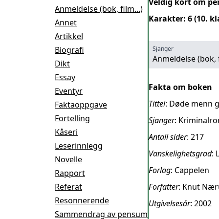
Veldig kort om pe
Anmeldelse (bok, film...)
Karakter: 6 (10. kl
Annet
Artikkel
Biografi
Sjanger
Anmeldelse (bok, f
Dikt
Essay
Fakta om boken
Eventyr
Tittel
: Døde menn g
Faktaoppgave
Fortelling
Sjanger
: Kriminalr
Kåseri
Antall sider
: 217
Leserinnlegg
Vanskelighetsgrad
: 
Novelle
Forlag
: Cappelen
Rapport
Referat
Forfatter
: Knut Næ
Resonnerende
Utgivelsesår
: 2002
Sammendrag av pensum