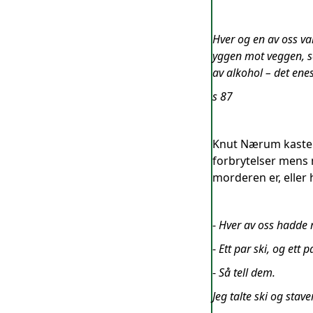
Hver og en av oss var
yggen mot veggen, så
av alkohol – det ene
s 87
Knut Nærum kaster 
forbrytelser mens m
morderen er, eller 
-
Hver av oss hadde m
-
Ett par ski, og ett 
-
Så tell dem.
Jeg talte ski og stave