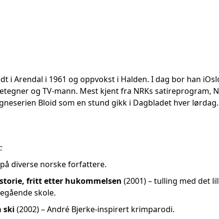
t i Arendal i 1961 og oppvokst i Halden. I dag bor han iOs
rietegner og TV-mann. Mest kjent fra NRKs satireprogram, 
 tegneserien Bloid som en stund gikk i Dagbladet hver lørda
:
 på diverse norske forfattere.
istorie, fritt etter hukommelsen
(2001) – tulling med det 
egående skole.
 ski
(2002)
– André Bjerke-inspirert krimparodi.