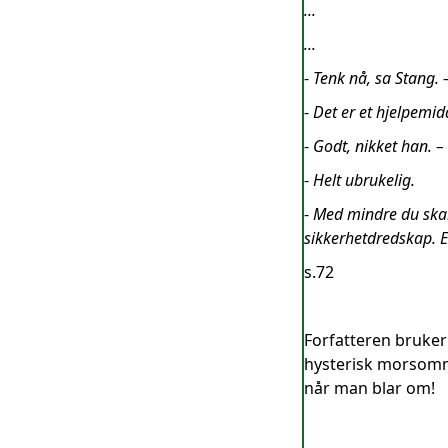
...
...
-
Tenk nå, sa Stang. 
-
Det er et hjelpemid
-
Godt, nikket han. –
-
Helt ubrukelig.
-
Med mindre du skal 
sikkerhetdredskap. 
s.72
Forfatteren bruker
hysterisk morsomm
når man blar om!