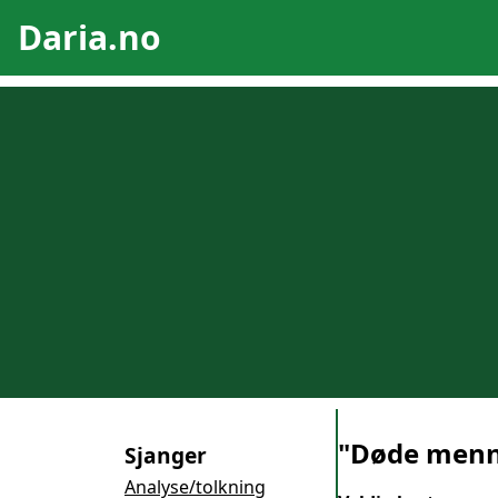
Daria.no
"Døde menn
Sjanger
Analyse/tolkning