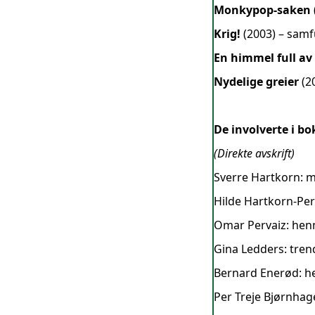
Monkypop-saken
Krig!
(2003) – sam
En himmel full av 
Nydelige greier
(20
De involverte i b
(Direkte avskrift)
Sverre Hartkorn: m
Hilde Hartkorn-Perv
Omar Pervaiz: hen
Gina Ledders: tren
Bernard Enerød: h
Per Treje Bjørnhag