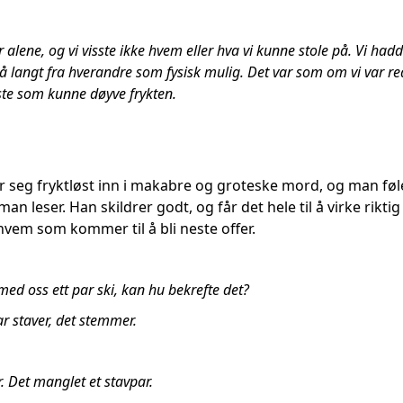
 alene, og vi visste ikke hvem eller hva vi kunne stole på. Vi had
 langt fra hverandre som fysisk mulig. Det var som om vi var re
ste som kunne døyve frykten.
seg fryktløst inn i makabre og groteske mord, og man føle
an leser. Han skildrer godt, og får det hele til å virke rikt
hvem som kommer til å bli neste offer.
ed oss ett par ski, kan hu bekrefte det?
par staver, det stemmer.
r. Det manglet et stavpar.