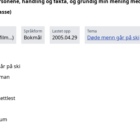
rsonene, handling og fakta, og grundig min mening med 
asse)
Språkform
Lastet opp
Tema
ilm...)
Bokmål
2005.04.29
Døde menn går på ski
år på ski
oman
Lettlest
rum