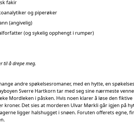
sk fakir
oanalytiker og piperøker
ann (angivelig)
nalforfatter (og sykelig opphengt i rumper)
 til å drepe meg.
ange andre spøkelsesromaner, med en hytte, en spøkelsesh
ayboyen Sverre Hartkorn tar med seg sine nærmeste venner
leke Mordleken i påsken. Hvis noen klarer å løse den fiktiv
er kroner. Det sies at morderen Ulvar Mørkli går igjen på hyt
tagerne ligger halshugget i snøen. Foruten offerets egne, f
n.