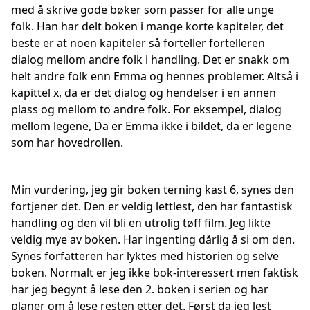
med å skrive gode bøker som passer for alle unge
folk. Han har delt boken i mange korte kapiteler, det
beste er at noen kapiteler så forteller fortelleren
dialog mellom andre folk i handling. Det er snakk om
helt andre folk enn Emma og hennes problemer. Altså i
kapittel x, da er det dialog og hendelser i en annen
plass og mellom to andre folk. For eksempel, dialog
mellom legene, Da er Emma ikke i bildet, da er legene
som har hovedrollen.
Min vurdering, jeg gir boken terning kast 6, synes den
fortjener det. Den er veldig lettlest, den har fantastisk
handling og den vil bli en utrolig tøff film. Jeg likte
veldig mye av boken. Har ingenting dårlig å si om den.
Synes forfatteren har lyktes med historien og selve
boken. Normalt er jeg ikke bok-interessert men faktisk
har jeg begynt å lese den 2. boken i serien og har
planer om å lese resten etter det. Først da jeg lest