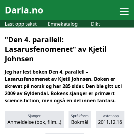
Daria.no
Last opp tekst
Emnekatalog
Dikt
"Den 4. parallell:
Lasarusfenomenet" av Kjetil
Johnsen
Jeg har lest boken Den 4. parallell –
Lasarusfenomenet av Kjetil Johnsen. Boken er
skrevet på norsk og har 285 sider. Den ble gitt ut i
2009 av Gyldendal. Bokens sjanger er primært
science-fiction, men også en del innen fantasi.
Sjanger
Språkform
Lastet opp
Anmeldelse (bok, film...)
Bokmål
2011.12.16