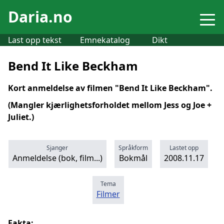
Daria.no
Last opp tekst
Emnekatalog
Dikt
Bend It Like Beckham
Kort anmeldelse av filmen "Bend It Like Beckham".
(Mangler kjærlighetsforholdet mellom Jess og Joe +
Juliet.)
Sjanger
Språkform
Lastet opp
Anmeldelse (bok, film...)
Bokmål
2008.11.17
Tema
Filmer
Fakta: