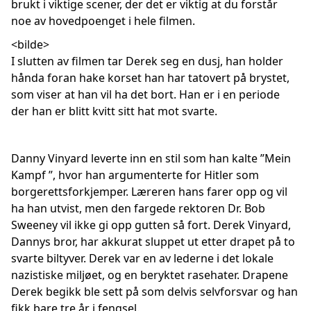
brukt i viktige scener, der det er viktig at du forstår
noe av hovedpoenget i hele filmen.
<bilde>
I slutten av filmen tar Derek seg en dusj, han holder
hånda foran hake korset han har tatovert på brystet,
som viser at han vil ha det bort. Han er i en periode
der han er blitt kvitt sitt hat mot svarte.
Danny Vinyard leverte inn en stil som han kalte ”Mein
Kampf ”, hvor han argumenterte for Hitler som
borgerettsforkjemper. Læreren hans farer opp og vil
ha han utvist, men den fargede rektoren Dr. Bob
Sweeney vil ikke gi opp gutten så fort. Derek Vinyard,
Dannys bror, har akkurat sluppet ut etter drapet på to
svarte biltyver. Derek var en av lederne i det lokale
nazistiske miljøet, og en beryktet rasehater. Drapene
Derek begikk ble sett på som delvis selvforsvar og han
fikk bare tre år i fengsel.