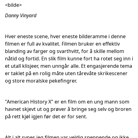
<bilde>
Danny Vinyard
Hver eneste scene, hver eneste bilderamme i denne
filmen er full av kvalitet. Filmen bruker en effektiv
blanding av farger og svarthvitt, for å skille mellom
nåtid og fortid. En slik film kunne fort ha rotet seg inn i
et utall klisjeer, men unngår alle. Et engasjerende tema
er taklet på en rolig måte uten tårevåte skrikescener
og store moralske pekefingrer.
"American History X" er en film om en ung mann som
havnet skjevt ut og prøver å bringe seg selv og broren
på rett kjøl igjen før det er for sent.
Alt i alt synes jeg filmen var veldig spennende og ikke