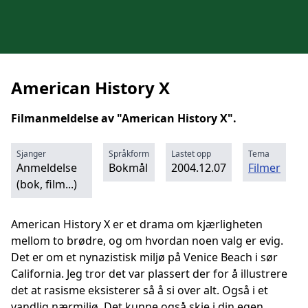
American History X
Filmanmeldelse av "American History X".
Sjanger
Språkform
Lastet opp
Tema
Anmeldelse
Bokmål
2004.12.07
Filmer
(bok, film...)
American History X er et drama om kjærligheten
mellom to brødre, og om hvordan noen valg er evig.
Det er om et nynazistisk miljø på Venice Beach i sør
California. Jeg tror det var plassert der for å illustrere
det at rasisme eksisterer så å si over alt. Også i et
vandlig nærmiljø. Det kunne også skje i din egen