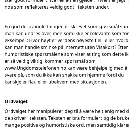
står godt formulert hva reklamen gjelder. ”Hvem er Jeg?”,
noe som reflekteres veldig godt i teksten under.
En god del av innledningen er skrevet som spørsmål so
man kan undres over, men som ikke er relevante som for
eksempel : Hvor høyt er verdens høyeste fjell, eller hvor
kan man handle sminke på internett uten Visakort? Etter
humoristiske spørsmålene som viser at ting som dette i
er så veldig viktig, kommer spørsmål som
www.Ungdomstelefonen.no
kan være behjelpelig med å
svare på, som du ikke kan snakke om hjemme fordi du
kanskje er flau eller ubekvem med situasjonen.
Ordvalget
Ordvalget her manipulerer deg til å være helt enig med d
de skriver i teksten. Teksten er bra formulert og de bruk
mange positive og humoristiske ord, men samtidig klare