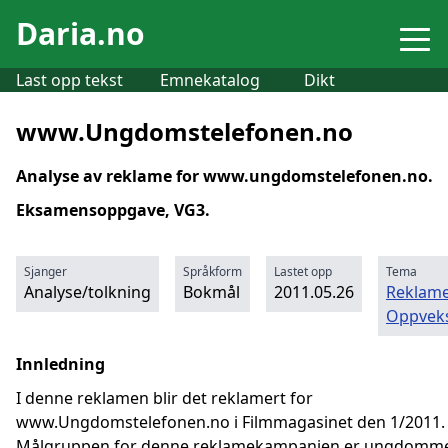
Daria.no
Last opp tekst
Emnekatalog
Dikt
www.Ungdomstelefonen.no
Analyse av reklame for
www.ungdomstelefonen.no
.
Eksamensoppgave, VG3.
Sjanger
Språkform
Lastet opp
Tema
Analyse/tolkning
Bokmål
2011.05.26
Reklam
Oppvek
Innledning
I denne reklamen blir det reklamert for
www.Ungdomstelefonen.no
i Filmmagasinet den 1/2011.
Målgruppen for denne reklamekampanjen er ungdomm