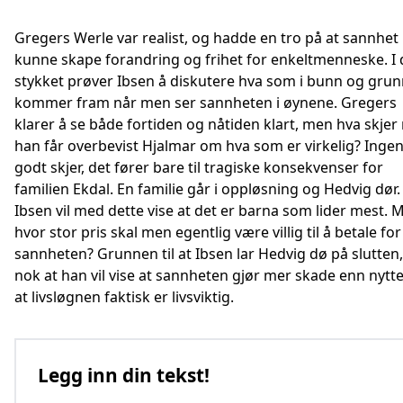
Gregers Werle var realist, og hadde en tro på at sannhet
kunne skape forandring og frihet for enkeltmenneske. I 
stykket prøver Ibsen å diskutere hva som i bunn og gru
kommer fram når men ser sannheten i øynene. Gregers
klarer å se både fortiden og nåtiden klart, men hva skjer
han får overbevist Hjalmar om hva som er virkelig? Inge
godt skjer, det fører bare til tragiske konsekvenser for
familien Ekdal. En familie går i oppløsning og Hedvig dør.
Ibsen vil med dette vise at det er barna som lider mest. 
hvor stor pris skal men egentlig være villig til å betale for
sannheten? Grunnen til at Ibsen lar Hedvig dø på slutten,
nok at han vil vise at sannheten gjør mer skade enn nytte
at livsløgnen faktisk er livsviktig.
Legg inn din tekst!