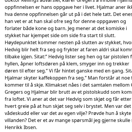
doktor Rellings advarsler, klarer Gregers å innbille Hjalma
oppfinnelsen er hans oppgave her i livet. Hjalmar aner ik
hva denne oppfinnelsen går ut på i det hele tatt. Det ene
han vet er at han skal ofre seg for denne oppgaven og
forlater både kone og barn. Jeg mener at det komiske i
stykket har kjempet side om side fra start til slutt.
Høydepunktet kommer nesten på slutten av stykket, hvo
Hedvig blir helt fra seg og frykter at faren aldri skal ko
tilbake igjen. Sitat:” Hedvig lister seg hen og tar pistolen 
hyllen, åpner loftsdøren på klem, smyger inn og trekker
døren til efter seg.” Vi får hintet ganske med en gang. Sit
Hjalmar skyter kaffekoppen fra seg.” Man forstår at noe 
kommer til å skje. Klimakset nåes i det samtalen mellom 
Gregers og Hjalmar blir brutt av et pistolskudd som ko
fra loftet. Vi aner at det var Hedvig som skjøt og får etter
hvert greie på at hun skjøt seg selv i brystet. Men var det
vådeskudd eller var det av egen vilje? Prøvde hun å skyte
villanden? Det er et av mange spørsmål jeg gjerne skulle s
Henrikk Ibsen.