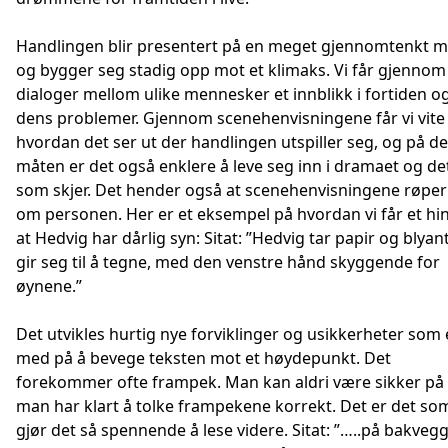
Handlingen blir presentert på en meget gjennomtenkt m
og bygger seg stadig opp mot et klimaks. Vi får gjennom
dialoger mellom ulike mennesker et innblikk i fortiden o
dens problemer. Gjennom scenehenvisningene får vi vite
hvordan det ser ut der handlingen utspiller seg, og på d
måten er det også enklere å leve seg inn i dramaet og de
som skjer. Det hender også at scenehenvisningene røper
om personen. Her er et eksempel på hvordan vi får et hi
at Hedvig har dårlig syn: Sitat: ”Hedvig tar papir og blyan
gir seg til å tegne, med den venstre hånd skyggende for
øynene.”
Det utvikles hurtig nye forviklinger og usikkerheter som 
med på å bevege teksten mot et høydepunkt. Det
forekommer ofte frampek. Man kan aldri være sikker p
man har klart å tolke frampekene korrekt. Det er det so
gjør det så spennende å lese videre. Sitat: ”…..på bakveg