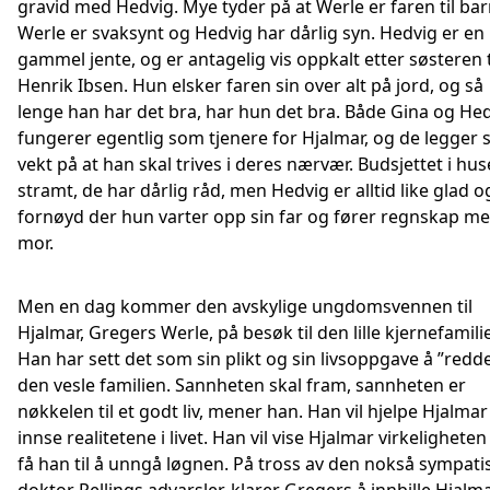
gravid med Hedvig. Mye tyder på at Werle er faren til bar
Werle er svaksynt og Hedvig har dårlig syn. Hedvig er en 
gammel jente, og er antagelig vis oppkalt etter søsteren t
Henrik Ibsen. Hun elsker faren sin over alt på jord, og så
lenge han har det bra, har hun det bra. Både Gina og He
fungerer egentlig som tjenere for Hjalmar, og de legger 
vekt på at han skal trives i deres nærvær. Budsjettet i hus
stramt, de har dårlig råd, men Hedvig er alltid like glad o
fornøyd der hun varter opp sin far og fører regnskap me
mor.
Men en dag kommer den avskylige ungdomsvennen til
Hjalmar, Gregers Werle, på besøk til den lille kjernefamili
Han har sett det som sin plikt og sin livsoppgave å ”redd
den vesle familien. Sannheten skal fram, sannheten er
nøkkelen til et godt liv, mener han. Han vil hjelpe Hjalmar 
innse realitetene i livet. Han vil vise Hjalmar virkeligheten
få han til å unngå løgnen. På tross av den nokså sympati