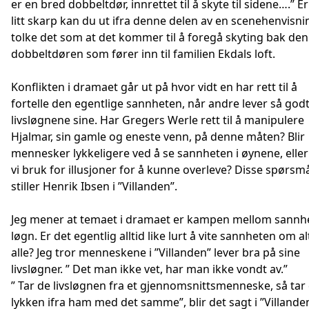
er en bred dobbeltdør, innrettet til å skyte til sidene….” E
litt skarp kan du ut ifra denne delen av en scenehenvisni
tolke det som at det kommer til å foregå skyting bak de
dobbeltdøren som fører inn til familien Ekdals loft.
Konflikten i dramaet går ut på hvor vidt en har rett til å
fortelle den egentlige sannheten, når andre lever så god
livsløgnene sine. Har Gregers Werle rett til å manipulere
Hjalmar, sin gamle og eneste venn, på denne måten? Blir
mennesker lykkeligere ved å se sannheten i øynene, eller
vi bruk for illusjoner for å kunne overleve? Disse spørsm
stiller Henrik Ibsen i ”Villanden”.
Jeg mener at temaet i dramaet er kampen mellom sannh
løgn. Er det egentlig alltid like lurt å vite sannheten om al
alle? Jeg tror menneskene i ”Villanden” lever bra på sine
livsløgner. ” Det man ikke vet, har man ikke vondt av.”
” Tar de livsløgnen fra et gjennomsnittsmenneske, så tar
lykken ifra ham med det samme”, blir det sagt i ”Villande