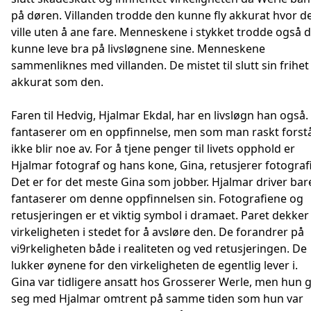
på døren. Villanden trodde den kunne fly akkurat hvor d
ville uten å ane fare. Menneskene i stykket trodde også 
kunne leve bra på livsløgnene sine. Menneskene
sammenliknes med villanden. De mistet til slutt sin frihet
akkurat som den.
Faren til Hedvig, Hjalmar Ekdal, har en livsløgn han også
fantaserer om en oppfinnelse, men som man raskt forst
ikke blir noe av. For å tjene penger til livets opphold er
Hjalmar fotograf og hans kone, Gina, retusjerer fotograf
Det er for det meste Gina som jobber. Hjalmar driver bar
fantaserer om denne oppfinnelsen sin. Fotografiene og
retusjeringen er et viktig symbol i dramaet. Paret dekker 
virkeligheten i stedet for å avsløre den. De forandrer på
vi9rkeligheten både i realiteten og ved retusjeringen. De
lukker øynene for den virkeligheten de egentlig lever i.
Gina var tidligere ansatt hos Grosserer Werle, men hun g
seg med Hjalmar omtrent på samme tiden som hun var