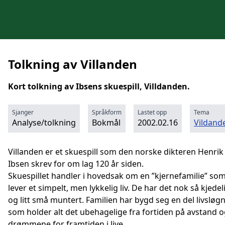
Tolkning av Villanden
Kort tolkning av Ibsens skuespill, Villdanden.
Sjanger
Språkform
Lastet opp
Tema
Analyse/tolkning
Bokmål
2002.02.16
Vildand
Villanden er et skuespill som den norske dikteren Henrik
Ibsen skrev for om lag 120 år siden.
Skuespillet handler i hovedsak om en ”kjernefamilie” so
lever et simpelt, men lykkelig liv. De har det nok så kjedel
og litt små muntert. Familien har bygd seg en del livsløg
som holder alt det ubehagelige fra fortiden på avstand 
drømmene for framtiden i live.