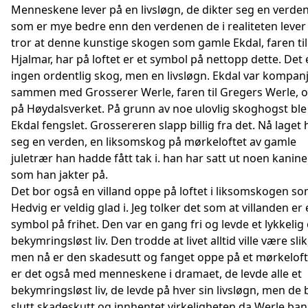
Menneskene lever på en livsløgn, de dikter seg en verde
som er mye bedre enn den verdenen de i realiteten lever i
tror at denne kunstige skogen som gamle Ekdal, faren til
Hjalmar, har på loftet er et symbol på nettopp dette. Det 
ingen ordentlig skog, men en livsløgn. Ekdal var kompan
sammen med Grosserer Werle, faren til Gregers Werle, 
på Høydalsverket. På grunn av noe ulovlig skoghogst ble
Ekdal fengslet. Grossereren slapp billig fra det. Nå laget
seg en verden, en liksomskog på mørkeloftet av gamle
juletrær han hadde fått tak i. han har satt ut noen kanine
som han jakter på.
Det bor også en villand oppe på loftet i liksomskogen s
Hedvig er veldig glad i. Jeg tolker det som at villanden er 
symbol på frihet. Den var en gang fri og levde et lykkelig
bekymringsløst liv. Den trodde at livet alltid ville være slik
men nå er den skadesutt og fanget oppe på et mørkeloft.
er det også med menneskene i dramaet, de levde alle et
bekymringsløst liv, de levde på hver sin livsløgn, men de bl
slutt skadeskutt og innhentet virkeligheten da Werle ban