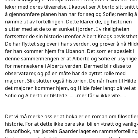
leker med deres tilværelse. I kaoset ser Alberto sitt snitt t
å gjennomføre planen han har for seg og Sofie; nemlig å
rømme ut av fortellingen. Dette klarer de, og historien
slutter med at de to er sunket i jorden. I virkeligheten
fortsetter de sin historie utenfor Albert Knags bevissthet
De har flyttet seg over i hans verden, og prøver å nå Hild
før han kommer hjem fra Libanon. Det som er spesielt i
denne sammenhengen er at Alberto og Sofie er usynlige
for menneskene i Alberts verden. Dermed blir disse to
observatører, og på en måte har de byttet rolle med
majoren. Slik slutter også historien. De når fram til Hilde 
det majoren kommer hjem, og Hilde føler langt på vei at
Sofie og Alberto er tilstede........mer får vi ikke vite.....
Det vi må merke oss er at boka er en roman om filosofie
historie. For at dette ikke bare skal bli en «trøtt og vanlig
filosofibok, har Jostein Gaarder laget en rammefortelling