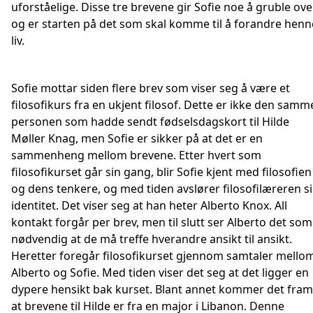
uforståelige. Disse tre brevene gir Sofie noe å gruble over
og er starten på det som skal komme til å forandre henn
liv.
Sofie mottar siden flere brev som viser seg å være et
filosofikurs fra en ukjent filosof. Dette er ikke den samm
personen som hadde sendt fødselsdagskort til Hilde
Møller Knag, men Sofie er sikker på at det er en
sammenheng mellom brevene. Etter hvert som
filosofikurset går sin gang, blir Sofie kjent med filosofien
og dens tenkere, og med tiden avslører filosofilæreren s
identitet. Det viser seg at han heter Alberto Knox. All
kontakt forgår per brev, men til slutt ser Alberto det som
nødvendig at de må treffe hverandre ansikt til ansikt.
Heretter foregår filosofikurset gjennom samtaler mello
Alberto og Sofie. Med tiden viser det seg at det ligger en
dypere hensikt bak kurset. Blant annet kommer det fram
at brevene til Hilde er fra en major i Libanon. Denne