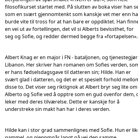
filosofikurset startet med. På slutten av boka viser han s
som en svært gjennomtenkt som kanskje vet mer enn h
burde vite til tross for at han bare er oppdiktet. Han finn
en vei ut av fortellingen, det vil si Alberts bevissthet, for
seg og Sofie, og redder dermed begge fra «fortapelsen».
Albert Knag er en major i FN - bataljonen, og tjenestegjør 
Libanon. Her skriver han romanen om Sofies verden, so
er hans fødselsdagsgave til datteren sin; Hilde. Han er
svært glad i datteren, og det er et spesielt forhold mello
disse to. Det viser seg riktignok at Albert bryr seg lite om
Alberto og Sofie ved å opptre som en gud ovenfor dem, 
leker med deres tilværelse. Dette er kanskje for å
understreke sin makt han har i deres verden.
Hilde kan i stor grad sammenlignes med Sofie. Hun er lik
gammel, og gjennmgår langt på vei den samme