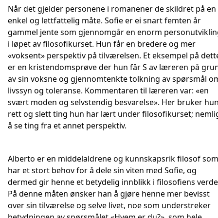
Når det gjelder personene i romanener de skildret på en
enkel og lettfattelig måte. Sofie er ei snart femten år
gammel jente som gjennomgår en enorm personutviklin
i løpet av filosofikurset. Hun får en bredere og mer
«voksent» perspektiv på tilværelsen. Et eksempel på dett
er en kristendomsprøve der hun får S av læreren på gru
av sin voksne og gjennomtenkte tolkning av spørsmål o
livssyn og toleranse. Kommentaren til læreren var: «en
svært moden og selvstendig besvarelse». Her bruker hu
rett og slett ting hun har lært under filosofikurset; nemli
å se ting fra et annet perspektiv.
Alberto er en middelaldrene og kunnskapsrik filosof so
har et stort behov for å dele sin viten med Sofie, og
dermed gir henne et betydelig innblikk i filosofiens verde
På denne måten ønsker han å gjøre henne mer bevisst
over sin tilværelse og selve livet, noe som understreker
betydningen av spørsmålet «Hvem er du?», som hele