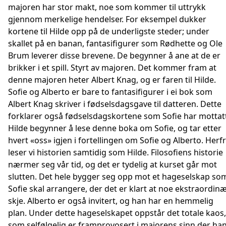
majoren har stor makt, noe som kommer til uttrykk
gjennom merkelige hendelser. For eksempel dukker
kortene til Hilde opp på de underligste steder; under
skallet på en banan, fantasifigurer som Rødhette og Ole
Brum leverer disse brevene. De begynner å ane at de er
brikker i et spill. Styrt av majoren. Det kommer fram at
denne majoren heter Albert Knag, og er faren til Hilde.
Sofie og Alberto er bare to fantasifigurer i ei bok som
Albert Knag skriver i fødselsdagsgave til datteren. Dette
forklarer også fødselsdagskortene som Sofie har mottat
Hilde begynner å lese denne boka om Sofie, og tar etter
hvert «oss» igjen i fortellingen om Sofie og Alberto. Herf
leser vi historien samtidig som Hilde. Filosofiens historie
nærmer seg vår tid, og det er tydelig at kurset går mot
slutten. Det hele bygger seg opp mot et hageselskap so
Sofie skal arrangere, der det er klart at noe ekstraordin
skje. Alberto er også invitert, og han har en hemmelig
plan. Under dette hageselskapet oppstår det totale kaos,
som selfølgelig er framprovosert i majorens sinn der ha