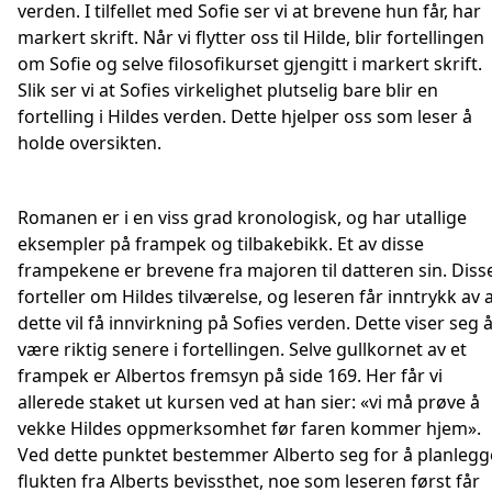
verden. I tilfellet med Sofie ser vi at brevene hun får, har
markert skrift. Når vi flytter oss til Hilde, blir fortellingen
om Sofie og selve filosofikurset gjengitt i markert skrift.
Slik ser vi at Sofies virkelighet plutselig bare blir en
fortelling i Hildes verden. Dette hjelper oss som leser å
holde oversikten.
Romanen er i en viss grad kronologisk, og har utallige
eksempler på frampek og tilbakebikk. Et av disse
frampekene er brevene fra majoren til datteren sin. Diss
forteller om Hildes tilværelse, og leseren får inntrykk av 
dette vil få innvirkning på Sofies verden. Dette viser seg 
være riktig senere i fortellingen. Selve gullkornet av et
frampek er Albertos fremsyn på side 169. Her får vi
allerede staket ut kursen ved at han sier: «vi må prøve å
vekke Hildes oppmerksomhet før faren kommer hjem».
Ved dette punktet bestemmer Alberto seg for å planlegg
flukten fra Alberts bevissthet, noe som leseren først får