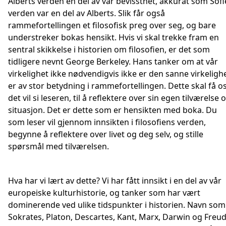
Alberts verden en del av vår bevissthet, akkurat som Sofi
verden var en del av Alberts. Slik får også
rammefortellingen et filosofisk preg over seg, og bare
understreker bokas hensikt. Hvis vi skal trekke fram en
sentral skikkelse i historien om filosofien, er det som
tidligere nevnt George Berkeley. Hans tanker om at vår
virkelighet ikke nødvendigvis ikke er den sanne virkelighe
er av stor betydning i rammefortellingen. Dette skal få os
det vil si leseren, til å reflektere over sin egen tilværelse 
situasjon. Det er dette som er hensikten med boka. Du
som leser vil gjennom innsikten i filosofiens verden,
begynne å reflektere over livet og deg selv, og stille
spørsmål med tilværelsen.
Hva har vi lært av dette? Vi har fått innsikt i en del av vår
europeiske kulturhistorie, og tanker som har vært
dominerende ved ulike tidspunkter i historien. Navn som
Sokrates, Platon, Descartes, Kant, Marx, Darwin og Freu