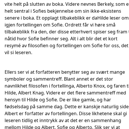
vite helt på slutten av boka. Videre nevnes Berkely, som e
helt sentral i Sofies bekjennelse om sin ikke-eksistens
senere i boka. Et opplagt tilbakeblikk er daHilde leser om
igjen fortellingen om Sofie. Ordrett får vi høre små
tilbakeblikk fra den, der disse etterhvert spiser seg fram t
nåtid hvor Sofie befinner seg. Alt i alt blir det et kort
resymé av filosofien og fortellingen om Sofie for oss, det
vil si leseren.
Ellers ser vi at forfatteren benytter seg av svært mange
symboler og sammentreff. Blant annet er det stor
navnlikhet filosofen i fortellinga, Alberto Knox, og faren ti
Hilde, Albert Knag. Videre er det flere sammentreff med
hensyn til Hilde og Sofie. De er like gamle, og har
fødselsdag på samme dag. Dette er kanskje naturlig sid
Albert er forfatter av fortellingen. Disse likhetene skal gi
leseren tidlig et inntrykk av at det er en sammenhang
mellom Hilde og Albert, Sofie og Alberto. Slik ser vi at