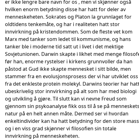
er ikke lengre bare navn for os , men vi skjønner også
hvilken enorm betydning disse har hatt for deler av
menneskeheten. Sokrates og Platon la grunnlaget for
oldtidens tenkemåte, og har i realiteten hatt stor
innvirkning på kristendommen. Som de fleste vet kom
Marx med tanker som ledet til kommunisme, og hans
tanker ble i moderne tid satt ut i livet i det mektige
Sovjetunionen. Darwin skapte i likhet med menge filosof
før han, enorme rystelser i kirkens grunnvoller da han
påstod at Gud ikke skapte mennesket i sitt bilde, men
stammer fra en evolusjonsprosess der vi har utviklet oss
fra det enkleste protein molekyl. Darwins teorier har hat
ubeskrivelig stor innvirkning på alt som har med biologi
og utvikling å gjøre. Til slutt kan vi nevne Freud som
gjennom sin psykoanalyse fikk oss til å se på mennesket
natur på en helt annen måte. Dermed ser vi hvordan
enkeltindivider kan ha hatt betydning for den store mass
og i en viss grad skjønner vi filosofien sin totale
innvirkning på menneskeheten.