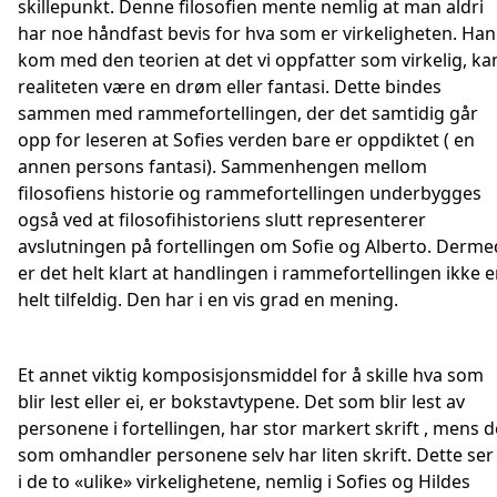
skillepunkt. Denne filosofien mente nemlig at man aldri
har noe håndfast bevis for hva som er virkeligheten. Han
kom med den teorien at det vi oppfatter som virkelig, kan
realiteten være en drøm eller fantasi. Dette bindes
sammen med rammefortellingen, der det samtidig går
opp for leseren at Sofies verden bare er oppdiktet ( en
annen persons fantasi). Sammenhengen mellom
filosofiens historie og rammefortellingen underbygges
også ved at filosofihistoriens slutt representerer
avslutningen på fortellingen om Sofie og Alberto. Derme
er det helt klart at handlingen i rammefortellingen ikke e
helt tilfeldig. Den har i en vis grad en mening.
Et annet viktig komposisjonsmiddel for å skille hva som
blir lest eller ei, er bokstavtypene. Det som blir lest av
personene i fortellingen, har stor markert skrift , mens d
som omhandler personene selv har liten skrift. Dette ser 
i de to «ulike» virkelighetene, nemlig i Sofies og Hildes