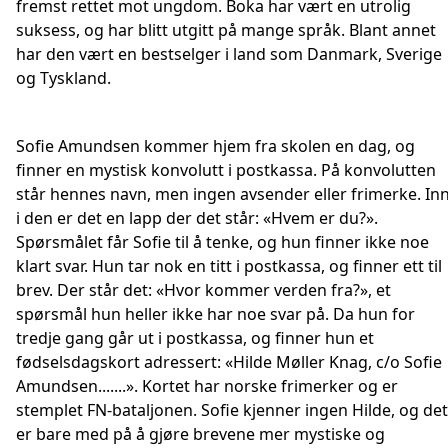
fremst rettet mot ungdom. Boka har vært en utrolig
suksess, og har blitt utgitt på mange språk. Blant annet
har den vært en bestselger i land som Danmark, Sverige
og Tyskland.
Sofie Amundsen kommer hjem fra skolen en dag, og
finner en mystisk konvolutt i postkassa. På konvolutten
står hennes navn, men ingen avsender eller frimerke. In
i den er det en lapp der det står: «Hvem er du?».
Spørsmålet får Sofie til å tenke, og hun finner ikke noe
klart svar. Hun tar nok en titt i postkassa, og finner ett til
brev. Der står det: «Hvor kommer verden fra?», et
spørsmål hun heller ikke har noe svar på. Da hun for
tredje gang går ut i postkassa, og finner hun et
fødselsdagskort adressert: «Hilde Møller Knag, c/o Sofie
Amundsen.......». Kortet har norske frimerker og er
stemplet FN-bataljonen. Sofie kjenner ingen Hilde, og det
er bare med på å gjøre brevene mer mystiske og