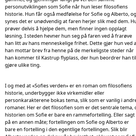
personutviklingen som Sofie når hun leser filosofiens
historie. Hun får også medfølelse for Sofie og Alberto, o
synes det er unødvendig at faren herjer slik med dem. H
prøver delvis å hjelpe dem, men finner ingen opplagt
løsning. I steden hevner hun seg på faren ved å frarøve
han litt av hans menneskelige frihet. Dette gjør hun ved 
han mottar brev fra henne på de merkeligste steder når
han kommer til Kastrup flyplass, der hun beordrer han til
gjøre ulike ting.
I og med at «Sofies verden» er en roman om filosofiens
historie, underbygger ikke virkemidler eller
personkarakterene bokas tema, slik som er vanlig i andr
romaner. Her er det filosofien som er det sentrale tema, 
historien om Sofie er bare en rammefortelling. Eller sagt
på en annen måte; fortellingen om Sofie og Alberto er
bare en fortelling i den egentlige fortellingen. Slik blir