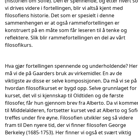
(historien om Sofie). Den er spennende, og etter hvert s
vi drives videre i fortellingen, blir vi altså kjent med
filosofiens historie. Det som er spesielt i denne
sammenhengen er at også rammefortellingen er
konstruert på en måte som får leseren til å tenke og
reflektere. Slik blir rammefortellingen en del av vårt
filosofikurs.
Hva gjør fortellingen spennende og underholdende? Her
må vi de på Gaarders bruk av virkemidler. En av de
viktigste av disse er selve komposisjonen. Da må vi se på
hvordan filosofikurset er bygd opp. Selve grunnlaget for
kurset, det vil si kjennskap til Oldtiden og de første
filosofer, får hun gjennom brev fra Alberto. Da vi komme
til Middelalderen, fortsetter kurset ved at Alberto og Sofi
treffes under fire øyne. Filosofien utvikler seg så videre
fram til Den nyere tid, der vi finner filosofen George
Berkeley (1685-1753). Her finner vi også et svært viktig