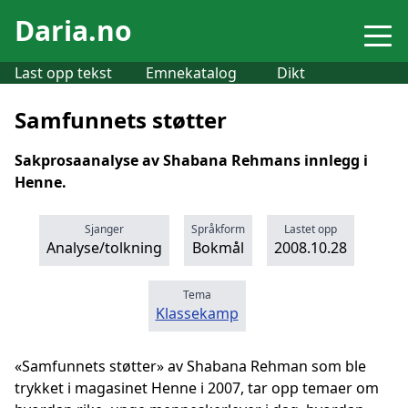
Daria.no
Last opp tekst
Emnekatalog
Dikt
Samfunnets støtter
Sakprosaanalyse av Shabana Rehmans innlegg i
Henne.
Sjanger
Språkform
Lastet opp
Analyse/tolkning
Bokmål
2008.10.28
Tema
Klassekamp
«Samfunnets støtter» av Shabana Rehman som ble
trykket i magasinet Henne i 2007, tar opp temaer om