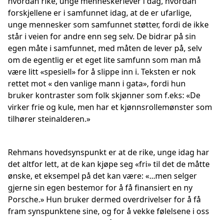
hvordan rike, unge menneskerlever i dag, hvordan
forskjellene er i samfunnet idag, at de er ufarlige,
unge mennesker som samfunnet støtter, fordi de ikke
står i veien for andre enn seg selv. De bidrar på sin
egen måte i samfunnet, med måten de lever på, selv
om de egentlig er et eget lite samfunn som man må
være litt «spesiell» for å slippe inn i. Teksten er nok
rettet mot « den vanlige mann i gata», fordi hun
bruker kontraster som folk skjønner som f.eks: «De
virker frie og kule, men har et kjønnsrollemønster som
tilhører steinalderen.»
Rehmans hovedsynspunkt er at de rike, unge idag har
det altfor lett, at de kan kjøpe seg «fri» til det de måtte
ønske, et eksempel på det kan være: «...men selger
gjerne sin egen bestemor for å få finansiert en ny
Porsche.» Hun bruker dermed overdrivelser for å få
fram synspunktene sine, og for å vekke følelsene i oss