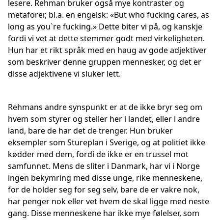
lesere. Rehman bruker også mye kontraster og
metaforer, bl.a. en engelsk: «But who fucking cares, as
long as you`re fucking.» Dette biter vi på, og kanskje
fordi vi vet at dette stemmer godt med virkeligheten.
Hun har et rikt språk med en haug av gode adjektiver
som beskriver denne gruppen mennesker, og det er
disse adjektivene vi sluker lett.
Rehmans andre synspunkt er at de ikke bryr seg om
hvem som styrer og steller her i landet, eller i andre
land, bare de har det de trenger. Hun bruker
eksempler som Stureplan i Sverige, og at politiet ikke
kødder med dem, fordi de ikke er en trussel mot
samfunnet. Mens de sliter i Danmark, har vi i Norge
ingen bekymring med disse unge, rike menneskene,
for de holder seg for seg selv, bare de er vakre nok,
har penger nok eller vet hvem de skal ligge med neste
gang. Disse menneskene har ikke mye følelser, som