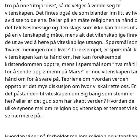
tro på noe ‘utojordisk’, så de velger å vende seg til
vitenskapen. Det fintes også de som blander inn litt av h
av disse to delene. De lar på en måte religionen ta hånd
det følelsesmessige og den slags som ikke kan finnes ut 
på en vitenskapelig måte, mens alt det vitenskaplige finn
de ut av ved å høre på viteskaplige utsagn.. Spørsmål so
‘hva er meningen med livet?’ foreksempel, er spørsmål i
vitenskapen kan ta hånd om, her kan foreksempel
kristendommen opptre, mens i spørsmål som ‘‘hva må til
for å sende opp 2 menn på Mars?’’ er noe vitenskapen ta
hånd om for å svare på. Teoriene om hvordan verden
oppsto er det mye diskusjon om hvor vi skal rette oss. Er
det påstanden til viteskapen om Big bang som stemmer
her? eller er det gud som har skapt verden? Hvordan de
ulike synene mellom religion og vitenskap er temaet vi sk
se nærmere på...
Hvordan vi ser på forholdet mellom religion og vitenska