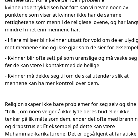
det hele tatt. For å peke på noen problemer
kvinneundertrykkelsen har ført kan vi nevne noen av
punktene som viser at kvinner ikke har de samme
rettighetene som menn i de religiøse lovene, og har lang
mindre frihet enn mennene har:
- I flere miliøer blir kvinner utsatt for vold om de er ulydi
mot mennene sine og ikke gjør som de sier for eksempel
- Kvinner blir ofte sett på som urenslige og må vaske seg
før de kan være i kontakt med de hellige
- Kvinner må dekke seg til om de skal utendørs slik at
mennene kan ha mer kontroll over dem.
Religion skaper ikke bare problemer for seg selv og sine
‘‘folk’’, om noen velger å ikke lyde deres bud eller ikke
tenker på lik måte som dem, ender det ofte med brenni
og drapstrusler. Et eksempel på dette kan være
Muhammad-karikaturene. Det er også kjent at fanatiske