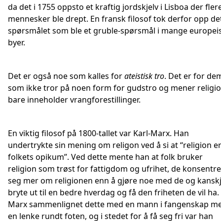
da det i 1755 oppsto et kraftig jordskjelv i Lisboa der fler
mennesker ble drept. En fransk filosof tok derfor opp de
spørsmålet som ble et gruble-spørsmål i mange europei
byer.
Det er også noe som kalles for
ateistisk tro
. Det er for de
som ikke tror på noen form for gudstro og mener religi
bare inneholder vrangforestillinger.
En viktig filosof på 1800-tallet var Karl-Marx. Han
undertrykte sin mening om religon ved å si at ‘‘religion e
folkets opikum’’. Ved dette mente han at folk bruker
religion som trøst for fattigdom og ufrihet, de konsentr
seg mer om religionen enn å gjøre noe med de og kansk
bryte ut til en bedre hverdag og få den friheten de vil ha.
Marx sammenlignet dette med en mann i fangenskap m
en lenke rundt foten, og i stedet for å få seg fri var han