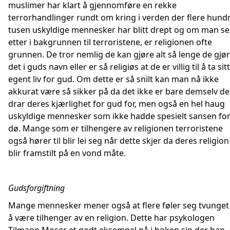
muslimer har klart å gjennomføre en rekke
terrorhandlinger rundt om kring i verden der flere hund
tusen uskyldige mennesker har blitt drept og om man se
etter i bakgrunnen til terroristene, er religionen ofte
grunnen. De tror nemlig de kan gjøre alt så lenge de gjør
det i guds navn eller er så religiøs at de er villig til å ta sitt
egent liv for gud. Om dette er så snilt kan man nå ikke
akkurat være så sikker på da det ikke er bare demselv de
drar deres kjærlighet for gud for, men også en hel haug
uskyldige mennesker som ikke hadde spesielt sansen for
dø. Mange som er tilhengere av religionen terroristene
også hører til blir lei seg når dette skjer da deres religion
blir framstilt på en vond måte.
Gudsforgiftning
Mange mennesker mener også at flere føler seg tvunget 
å være tilhenger av en religion. Dette har psykologen