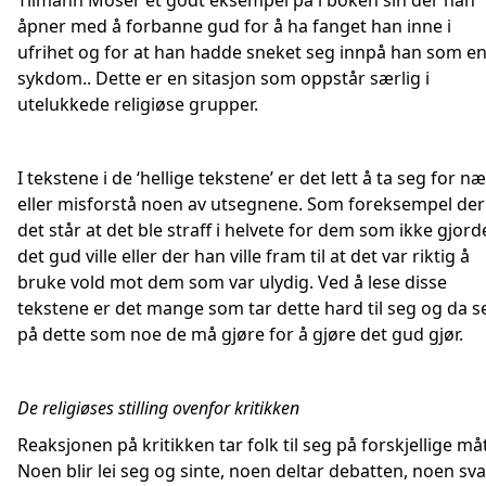
Tilmann Moser et godt eksempel på i boken sin der han
åpner med å forbanne gud for å ha fanget han inne i
ufrihet og for at han hadde sneket seg innpå han som e
sykdom.. Dette er en sitasjon som oppstår særlig i
utelukkede religiøse grupper.
I tekstene i de ‘hellige tekstene’ er det lett å ta seg for n
eller misforstå noen av utsegnene. Som foreksempel der
det står at det ble straff i helvete for dem som ikke gjord
det gud ville eller der han ville fram til at det var riktig å
bruke vold mot dem som var ulydig. Ved å lese disse
tekstene er det mange som tar dette hard til seg og da s
på dette som noe de må gjøre for å gjøre det gud gjør.
De religiøses stilling ovenfor kritikken
Reaksjonen på kritikken tar folk til seg på forskjellige måt
Noen blir lei seg og sinte, noen deltar debatten, noen sv