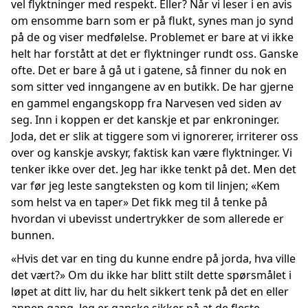
vel flyktninger med respekt. Eller? Når vi leser i en avis
om ensomme barn som er på flukt, synes man jo synd
på de og viser medfølelse. Problemet er bare at vi ikke
helt har forstått at det er flyktninger rundt oss. Ganske
ofte. Det er bare å gå ut i gatene, så finner du nok en
som sitter ved inngangene av en butikk. De har gjerne
en gammel engangskopp fra Narvesen ved siden av
seg. Inn i koppen er det kanskje et par enkroninger.
Joda, det er slik at tiggere som vi ignorerer, irriterer oss
over og kanskje avskyr, faktisk kan være flyktninger. Vi
tenker ikke over det. Jeg har ikke tenkt på det. Men det
var før jeg leste sangteksten og kom til linjen; «Kem
som helst va en taper» Det fikk meg til å tenke på
hvordan vi ubevisst undertrykker de som allerede er
bunnen.
«Hvis det var en ting du kunne endre på jorda, hva ville
det vært?» Om du ikke har blitt stilt dette spørsmålet i
løpet at ditt liv, har du helt sikkert tenk på det en eller