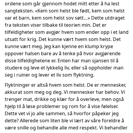
ordene som går gjennom hodet mitt etter å ha lest
sangteksten. «Kem som helst ble født, kem som helst
var et barn, kem som helst sov søtt…» Dette utdraget
fra teksten viser tilbake til teorien min. Det er
tilfeldigheter som avgjør hvem som ender opp i et land
utsatt for krig. Det kunne vært hvem som helst. Det
kunne vært meg. Jeg kan kjenne en klump krype
oppover halsen bare av å tenke på hvor avgjørende
disse tilfeldighetene er. Enten har man sjansen til å
studere og leve et lykkelig liv, eller så oppholder man
seg i ruiner og lever et liv som flyktning.
Flyktninger er altså hvem som helst. De er mennesker,
akkurat som meg og deg. Vi mennesker har behov. Vi
trenger mat, drikke og klær for å overleve, men også
hjelp til å løse problemer og rom for å vise følelser.
Dette vet vi jo alle sammen, så hvorfor påpeker jeg
dette? Allerede som liten ble vi lært av våre foreldre å
være snille og behandle alle med respekt. Vi behandler