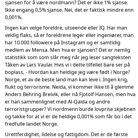
sjansen for å være nordmann? Det er ikke 1% sjanse.
Ikke engang 0,5% sjanse. Nei, det er faktisk mindre enn
0,001%.
Ingen kan velge foreldre, utseende eller IQ. Har man
veldig flaks, så er foreldrene leger eller ingeniører, man
har 10.000 followere på Instagram og er samtidig
medlem av Mensa. Men hva er sjansen? Det er nemlig
statistikk som som slår meg når jeg leser sangteksten
Tåken av Lars Vaular. Hvis vi i dette tilfellet bare ser på
boplass, - Hvordan kan heldige jeg være født i Norge?
Norge, et av de beste land man kan leve i. Ingen krig,
flukt og terrorisme. Neida, vi kommer ikke til å glemme
Anders Behring Breivik, eller nå Fjotolf Hansen, men hva
er han sammenlignet med Al-Qaida og andre
terroristgrupper? Vi nordmenn burde lovprise skjebnen
og takke for at vi er de heldige 0,001% som får bo i det
fredfulle landet Norge.
Urettferdighet, lidelse og fattigdom. Det er de første