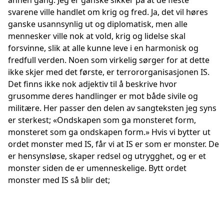
annen gang. Jeg er ganske sikker på at de fleste
svarene ville handlet om krig og fred. Ja, det vil høres
ganske usannsynlig ut og diplomatisk, men alle
mennesker ville nok at vold, krig og lidelse skal
forsvinne, slik at alle kunne leve i en harmonisk og
fredfull verden. Noen som virkelig sørger for at dette
ikke skjer med det første, er terrororganisasjonen IS.
Det finns ikke nok adjektiv til å beskrive hvor
grusomme deres handlinger er mot både sivile og
militære. Her passer den delen av sangteksten jeg syns
er sterkest; «Ondskapen som ga monsteret form,
monsteret som ga ondskapen form.» Hvis vi bytter ut
ordet monster med IS, får vi at IS er som er monster. De
er hensynsløse, skaper redsel og utrygghet, og er et
monster siden de er umenneskelige. Bytt ordet
monster med IS så blir det;