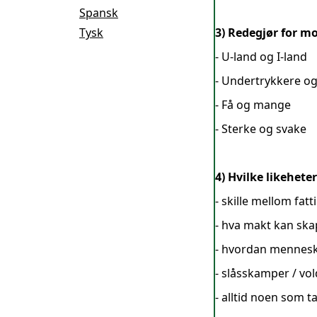
Spansk
Tysk
3) Redegjør for 
- U-land og I-land
- Undertrykkere og
- Få og mange
- Sterke og svake
4) Hvilke likehete
- skille mellom fatti
- hva makt kan ska
- hvordan mennesk
- slåsskamper / vo
- alltid noen som t