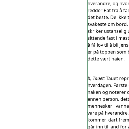
hverandre, og hvor
redder Pat fra å fa
det beste. De ikk
svakeste om bord, 
skriker ustanselig 
sittende fast i mas
å få lov til å bli
er på toppen som b
dette vært haien.
b) Tauet:
Tauet repr
hverdagen. Første g
naken og noterer og
annen person, dett
mennesker i vannet
vare på hverandre,
kommer klart frem e
går inn til land for