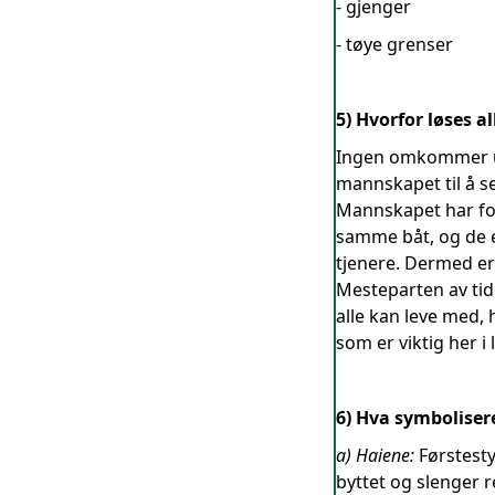
- gjenger
- tøye grenser
5) Hvorfor løses al
Ingen omkommer und
mannskapet til å se
Mannskapet har fors
samme båt, og de e
tjenere. Dermed er
Mesteparten av tid
alle kan leve med, 
som er viktig her i
6) Hva symbolisere
a) Haiene:
Førstest
byttet og slenger