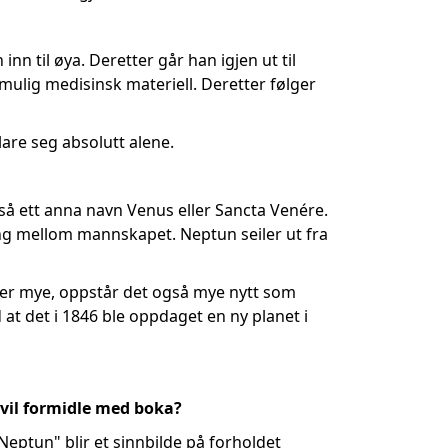
n til øya. Deretter går han igjen ut til
ulig medisinsk materiell. Deretter følger
lare seg absolutt alene.
å ett anna navn Venus eller Sancta Venére.
ing mellom mannskapet. Neptun seiler ut fra
gler mye, oppstår det også mye nytt som
at det i 1846 ble oppdaget en ny planet i
 vil formidle med boka?
eptun" blir et sinnbilde på forholdet