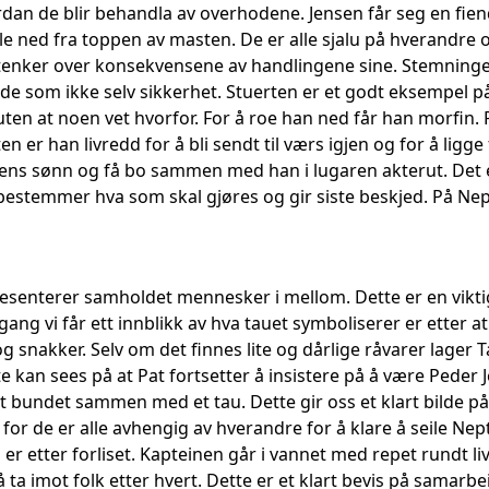
dan de blir behandla av overhodene. Jensen får seg en fien
lle ned fra toppen av masten. De er alle sjalu på hverandre o
e tenker over konsekvensene av handlingene sine. Stemnin
de som ikke selv sikkerhet. Stuerten er et godt eksempel på
uten at noen vet hvorfor. For å roe han ned får han morfin. P
ten er han livredd for å bli sendt til værs igjen og for å lig
 Jensens sønn og få bo sammen med han i lugaren akterut. 
estemmer hva som skal gjøres og gir siste beskjed. På Nept
esenterer samholdet mennesker i mellom. Dette er en viktig
ang vi får ett innblikk av hva tauet symboliserer er etter at
 snakker. Selv om det finnes lite og dårlige råvarer lager 
e kan sees på at Pat fortsetter å insistere på å være Peder
 bundet sammen med et tau. Dette gir oss et klart bilde 
 for de er alle avhengig av hverandre for å klare å seile N
r etter forliset. Kapteinen går i vannet med repet rundt li
 å ta imot folk etter hvert. Dette er et klart bevis på samarbei