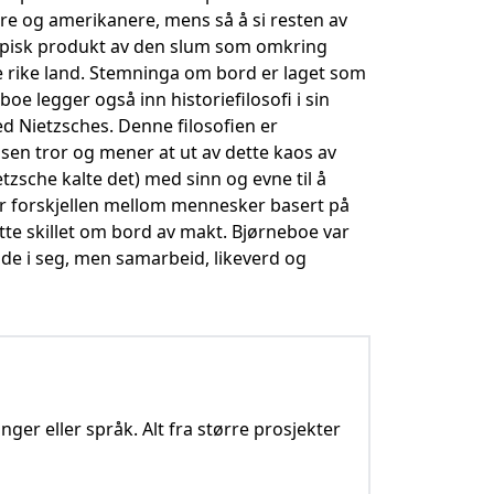
e og amerikanere, mens så å si resten av
 typisk produkt av den slum som omkring
 rike land. Stemninga om bord er laget som
 legger også inn historiefilosofi i sin
ed Nietzsches. Denne filosofien er
sen tror og mener at ut av dette kaos av
zsche kalte det) med sinn og evne til å
ær forskjellen mellom mennesker basert på
te skillet om bord av makt. Bjørneboe var
ode i seg, men samarbeid, likeverd og
nger eller språk. Alt fra større prosjekter