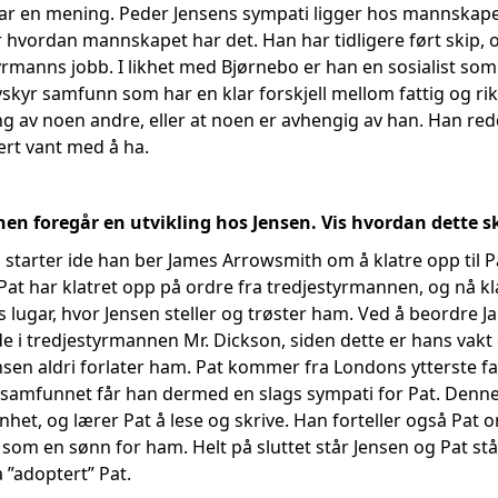
har en mening. Peder Jensens sympati ligger hos mannskapet
r hvordan mannskapet har det. Han har tidligere ført skip, o
styrmanns jobb. I likhet med Bjørnebo er han en sosialist som
vskyr samfunn som har en klar forskjell mellom fattig og rik.
g av noen andre, eller at noen er avhengig av han. Han redd
ært vant med å ha.
nen foregår en utvikling hos Jensen. Vis hvordan dette sk
il starter ide han ber James Arrowsmith om å klatre opp til 
Pat har klatret opp på ordre fra tredjestyrmannen, og nå kl
ens lugar, hvor Jensen steller og trøster ham. Ved å beordre 
e i tredjestyrmannen Mr. Dickson, siden dette er hans vakt o
nsen aldri forlater ham. Pat kommer fra Londons ytterste fa
 i samfunnet får han dermed en slags sympati for Pat. Denne
nhet, og lærer Pat å lese og skrive. Han forteller også Pat 
tt som en sønn for ham. Helt på sluttet står Jensen og Pat s
 ”adoptert” Pat.