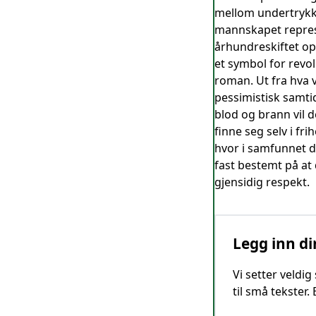
mellom undertrykke
mannskapet represe
århundreskiftet op
et symbol for revo
roman. Ut fra hva 
pessimistisk samti
blod og brann vil 
finne seg selv i f
hvor i samfunnet d
fast bestemt på at
gjensidig respekt.
Legg inn di
Vi setter veldi
til små tekster.