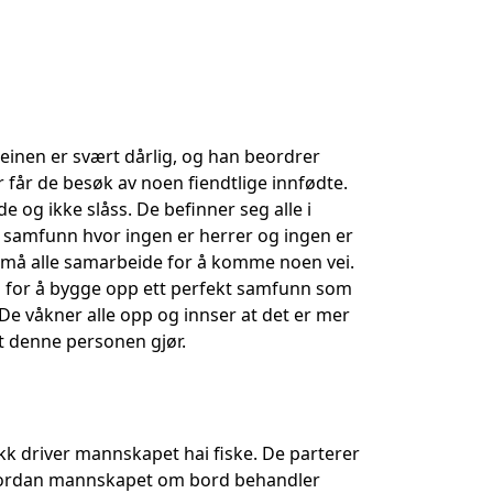
inen er svært dårlig, og han beordrer
r får de besøk av noen fiendtlige innfødte.
e og ikke slåss. De befinner seg alle i
t samfunn hvor ingen er herrer og ingen er
 må alle samarbeide for å komme noen vei.
d for å bygge opp ett perfekt samfunn som
 De våkner alle opp og innser at det er mer
et denne personen gjør.
k driver mannskapet hai fiske. De parterer
 hvordan mannskapet om bord behandler