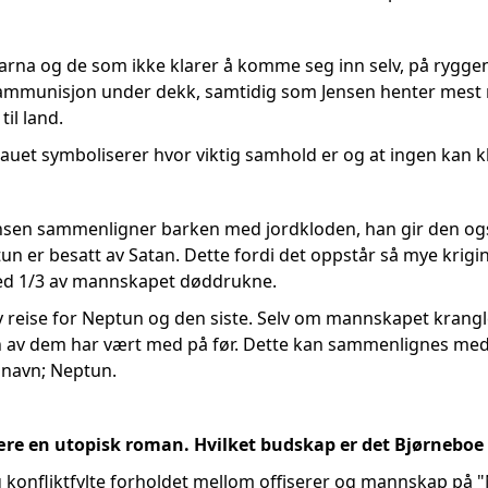
na og de som ikke klarer å komme seg inn selv, på ryggen in
 ammunisjon under dekk, samtidig som Jensen henter mest m
til land.
 tauet symboliserer hvor viktig samhold er og at ingen kan k
nsen sammenligner barken med jordkloden, han gir den ogs
n er besatt av Satan. Dette fordi det oppstår så mye krig
ed 1/3 av mannskapet døddrukne.
t ny reise for Neptun og den siste. Selv om mannskapet kran
en av dem har vært med på før. Dette kan sammenlignes med 
 navn; Neptun.
være en utopisk roman. Hvilket budskap er det Bjørneboe
 konfliktfylte forholdet mellom offiserer og mannskap på "N