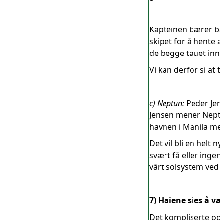
Kapteinen bærer bar
skipet for å hente
de begge tauet inn 
Vi kan derfor si at
c) Neptun:
Peder Je
Jensen mener Neptu
havnen i Manila m
Det vil bli en hel
svært få eller ing
vårt solsystem ved
7) Haiene sies å 
Det kompliserte og