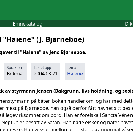
Emnekatalog
Dik
 "Haiene" (J. Bjørneboe)
gaver til "Haiene" av Jens Bjørneboe.
Språkform
Lastet opp
Tema
Bokmål
2004.03.21
Haiene
kk av styrmann Jensen (Bakgrunn, livs holdning, og sosia
nenstyrmann på båten boken handler om, og har med dette e
 mest på Bjørneboe, han også derfor fått navnet sitt beslekt
så legevirksomhet om bord. Han er forelska i Sancta Vénere
Neptun er besatt av Satan. Han både elsker og hater havet
enneske. Han veksler mellom en tilstand av unormal våkenh