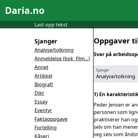
Daria.no
Last opp tekst
Oppgaver til
Sjanger
Analyse/tolkning
Svar på arbeidsop
Anmeldelse (bok, film...)
Annet
Sjanger
Artikkel
Analyse/tolkning
Biografi
Dikt
1) En karakteristi
Essay
Peder Jensen er an
Eventyr
personen som ligner
Faktaoppgave
praktiserer han og
selv om han mener 
Fortelling
seg selv som åndsm
Kåseri