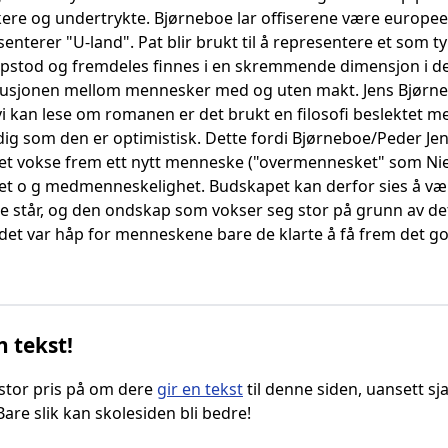
re og undertrykte. Bjørneboe lar offiserene være europeer
nterer "U-land". Pat blir brukt til å representere et som
pstod og fremdeles finnes i en skremmende dimensjon i de
lusjonen mellom mennesker med og uten makt. Jens Bjørneboe
vi kan lese om romanen er det brukt en filosofi beslektet m
dig som den er optimistisk. Dette fordi Bjørneboe/Peder Jen
det vokse frem ett nytt menneske ("overmennesket" som Niet
rihet o g medmenneskelighet. Budskapet kan derfor sies å v
e står, og den ondskap som vokser seg stor på grunn av det
 det var håp for menneskene bare de klarte å få frem det g
n tekst!
g stor pris på om dere
gir en tekst
til denne siden, uansett sja
 Bare slik kan skolesiden bli bedre!