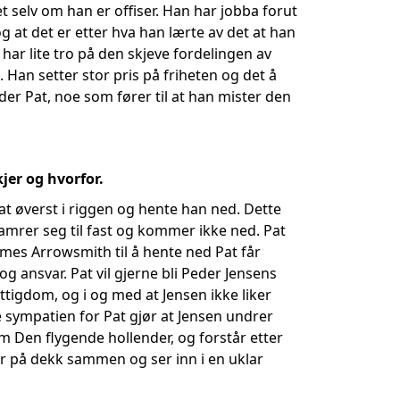
 selv om han er offiser. Han har jobba forut
g at det er etter hva han lærte av det at han
 har lite tro på den skjeve fordelingen av
 Han setter stor pris på friheten og det å
er Pat, noe som fører til at han mister den
jer og hvorfor.
Pat øverst i riggen og hente han ned. Dette
amrer seg til fast og kommer ikke ned. Pat
James Arrowsmith til å hente ned Pat får
g ansvar. Pat vil gjerne bli Peder Jensens
ttigdom, og i og med at Jensen ikke liker
 sympatien for Pat gjør at Jensen undrer
om Den flygende hollender, og forstår etter
tår på dekk sammen og ser inn i en uklar