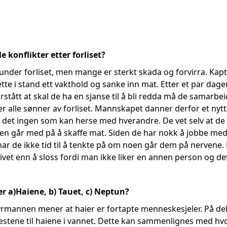
le konflikter etter forliset?
er forliset, men mange er sterkt skada og forvirra. Kapte
tte i stand ett vakthold og sanke inn mat. Etter et par dage
tått at skal de ha en sjanse til å bli redda må de samarbeid
r alle sønner av forliset. Mannskapet danner derfor et nyt
 det ingen som kan herse med hverandre. De vet selv at de
en går med på å skaffe mat. Siden de har nokk å jobbe me
har de ikke tid til å tenkte på om noen går dem på nervene.
 livet enn å sloss fordi man ikke liker en annen person og d
r a)Haiene, b) Tauet, c) Neptun?
yrmannen mener at haier er fortapte menneskesjeler. På dek
 restene til haiene i vannet. Dette kan sammenlignes med