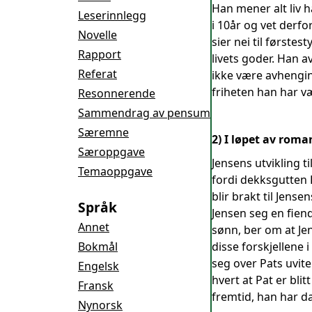
Han mener alt liv 
Leserinnlegg
i 10år og vet derfo
Novelle
sier nei til første
Rapport
livets goder. Han a
Referat
ikke være avhengin
friheten han har v
Resonnerende
Sammendrag av pensum
Særemne
2) I løpet av roma
Særoppgave
Jensens utvikling t
Temaoppgave
fordi dekksgutten 
blir brakt til Jens
Språk
Jensen seg en fiend
Annet
sønn, ber om at Je
Bokmål
disse forskjellene
seg over Pats uvite
Engelsk
hvert at Pat er bli
Fransk
fremtid, han har da
Nynorsk