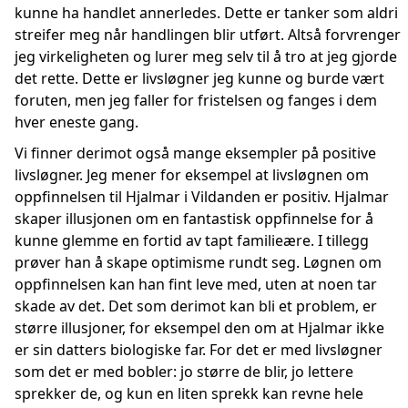
kunne ha handlet annerledes. Dette er tanker som aldri
streifer meg når handlingen blir utført. Altså forvrenger
jeg virkeligheten og lurer meg selv til å tro at jeg gjorde
det rette. Dette er livsløgner jeg kunne og burde vært
foruten, men jeg faller for fristelsen og fanges i dem
hver eneste gang.
Vi finner derimot også mange eksempler på positive
livsløgner. Jeg mener for eksempel at livsløgnen om
oppfinnelsen til Hjalmar i Vildanden er positiv. Hjalmar
skaper illusjonen om en fantastisk oppfinnelse for å
kunne glemme en fortid av tapt familieære. I tillegg
prøver han å skape optimisme rundt seg. Løgnen om
oppfinnelsen kan han fint leve med, uten at noen tar
skade av det. Det som derimot kan bli et problem, er
større illusjoner, for eksempel den om at Hjalmar ikke
er sin datters biologiske far. For det er med livsløgner
som det er med bobler: jo større de blir, jo lettere
sprekker de, og kun en liten sprekk kan revne hele