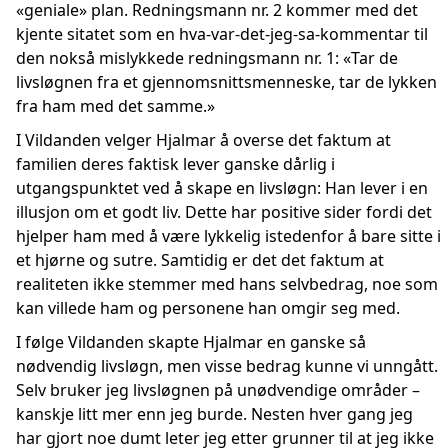
«geniale» plan. Redningsmann nr. 2 kommer med det
kjente sitatet som en hva-var-det-jeg-sa-kommentar til
den nokså mislykkede redningsmann nr. 1: «Tar de
livsløgnen fra et gjennomsnittsmenneske, tar de lykken
fra ham med det samme.»
I Vildanden velger Hjalmar å overse det faktum at
familien deres faktisk lever ganske dårlig i
utgangspunktet ved å skape en livsløgn: Han lever i en
illusjon om et godt liv. Dette har positive sider fordi det
hjelper ham med å være lykkelig istedenfor å bare sitte i
et hjørne og sutre. Samtidig er det det faktum at
realiteten ikke stemmer med hans selvbedrag, noe som
kan villede ham og personene han omgir seg med.
I følge Vildanden skapte Hjalmar en ganske så
nødvendig livsløgn, men visse bedrag kunne vi unngått.
Selv bruker jeg livsløgnen på unødvendige områder –
kanskje litt mer enn jeg burde. Nesten hver gang jeg
har gjort noe dumt leter jeg etter grunner til at jeg ikke