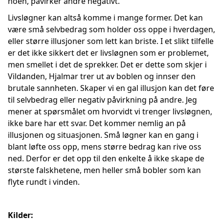
noen, påvirker andre negativt.
Livsløgner kan altså komme i mange former. Det kan
være små selvbedrag som holder oss oppe i hverdagen,
eller større illusjoner som lett kan briste. I et slikt tilfelle
er det ikke sikkert det er livsløgnen som er problemet,
men smellet i det de sprekker. Det er dette som skjer i
Vildanden, Hjalmar trer ut av boblen og innser den
brutale sannheten. Skaper vi en gal illusjon kan det føre
til selvbedrag eller negativ påvirkning på andre. Jeg
mener at spørsmålet om hvorvidt vi trenger livsløgnen,
ikke bare har ett svar. Det kommer nemlig an på
illusjonen og situasjonen. Små løgner kan en gang i
blant løfte oss opp, mens større bedrag kan rive oss
ned. Derfor er det opp til den enkelte å ikke skape de
største falskhetene, men heller små bobler som kan
flyte rundt i vinden.
Kilder: