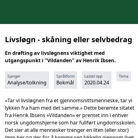
Livsløgn - skåning eller selvbedrag
En drøfting av livsløgnens viktighet med
utgangspunkt i "Vildanden" av Henrik Ibsen.
Sjanger
Språkform
Lastet opp
Tema
Analyse/tolkning
Bokmål
2020.04.24
«Tar vi livsløgnen fra et gjennomsnittsmenneske, tar vi
lykken fra ham med det samme.» Dette berømte sitatet
fra Henrik Ibsens «Vildanden» er prentet inn i enhver
norsk ungdomshjerne som har fullført ungdomsskolen.
Det sier at alle mennesker trenger en liten (eller stor)
løgn her og der for å komme seg lykkelig gjennom livet.