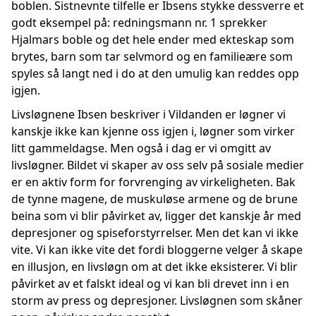
boblen. Sistnevnte tilfelle er Ibsens stykke dessverre et
godt eksempel på: redningsmann nr. 1 sprekker
Hjalmars boble og det hele ender med ekteskap som
brytes, barn som tar selvmord og en familieære som
spyles så langt ned i do at den umulig kan reddes opp
igjen.
Livsløgnene Ibsen beskriver i Vildanden er løgner vi
kanskje ikke kan kjenne oss igjen i, løgner som virker
litt gammeldagse. Men også i dag er vi omgitt av
livsløgner. Bildet vi skaper av oss selv på sosiale medier
er en aktiv form for forvrenging av virkeligheten. Bak
de tynne magene, de muskuløse armene og de brune
beina som vi blir påvirket av, ligger det kanskje år med
depresjoner og spiseforstyrrelser. Men det kan vi ikke
vite. Vi kan ikke vite det fordi bloggerne velger å skape
en illusjon, en livsløgn om at det ikke eksisterer. Vi blir
påvirket av et falskt ideal og vi kan bli drevet inn i en
storm av press og depresjoner. Livsløgnen som skåner