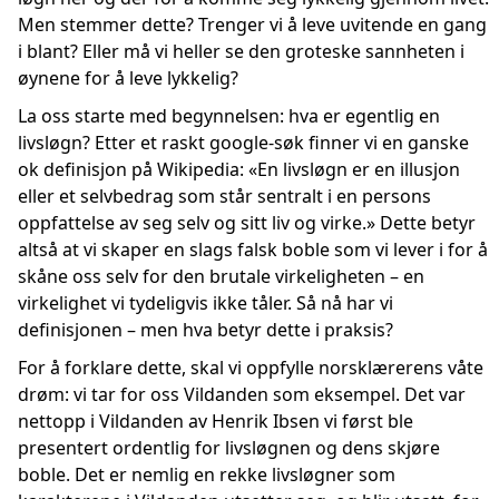
Men stemmer dette? Trenger vi å leve uvitende en gang
i blant? Eller må vi heller se den groteske sannheten i
øynene for å leve lykkelig?
La oss starte med begynnelsen: hva er egentlig en
livsløgn? Etter et raskt google-søk finner vi en ganske
ok definisjon på Wikipedia: «En livsløgn er en illusjon
eller et selvbedrag som står sentralt i en persons
oppfattelse av seg selv og sitt liv og virke.» Dette betyr
altså at vi skaper en slags falsk boble som vi lever i for å
skåne oss selv for den brutale virkeligheten – en
virkelighet vi tydeligvis ikke tåler. Så nå har vi
definisjonen – men hva betyr dette i praksis?
For å forklare dette, skal vi oppfylle norsklærerens våte
drøm: vi tar for oss Vildanden som eksempel. Det var
nettopp i Vildanden av Henrik Ibsen vi først ble
presentert ordentlig for livsløgnen og dens skjøre
boble. Det er nemlig en rekke livsløgner som