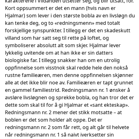
karakterene i Vildanden utsetter seg, og blir utsatt, for.
Kort oppsummert er det en mann (hvis navn er
Hjalmar) som lever i den største bobla av en livsløgn du
kan tenke deg, og to «redningsmenn» med totalt
forskjellige synspunkter. I tillegg er det en skadeskutt
villand som har satt seg til rette på loftet, og
symboliserer absolutt alt som skjer. Hjalmar lever
lykkelig uvitende om at han ikke er sin datters
biologiske far. I tillegg snakker han om en utrolig
oppfinnelse som visstnok skal redde hele den nokså
rustne familieæren, men denne oppfinnelsen skjønner
alle at det ikke blir noe av. Familieæren er tapt grunnet
en gammel familiestrid. Redningsmann nr. 1 ønsker å
avsløre livsløgnen og sprekke bobla, og han tror det er
dette som skal til for å gi Hjalmar et «sant ekteskap».
Redningsmann nr. 2 mener det stikk motsatte – at
boblen er det som holder alt oppe. Det er
redningsmann nr. 2 som får rett, og alt går til helvete
når redningsmann nr. 1 så naivt iverksetter sin