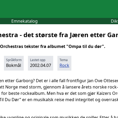
Emnekatalog
Dik
estra - det største fra Jæren etter Ga
 Orchestras tekster fra albumet "Ompa til du dør".
Språkform
Lastet opp
Tema
Bokmål
2002.04.07
Rock
en etter Garborg? Det er i alle fall frontfigur Jan Ove Ottes
 tatt Norge med storm, gjennom å lansere årets norske rock
for beste rockealbum. Men hva er det som gjør Kaizers Orche
l Du Dør” er en musikalsk reise med integritet og overras
 like uvanlige og originale som musikken de spiller. Etter å 