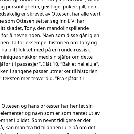
g personligheter, geistlige, pokerspill, den
edsakelig er skrevet av Ottesen, har alle vært
ne som Ottesen setter seg inn i. Vi har
litt skadet, Tony, den mandolinspillende
, for å nevne noen. Navn som disse går igjen
l annen. Ta for eksempel historien om Tony og
å ha blitt lokket med på en runde russisk
Dominique snakker med sin sjåfør om dette
før til passasjer”. I låt 10, ”Bak et halleluja”,
en i sangene passer utmerket til historien
 teksten mer troverdig. ”Fra sjåfør til
r Ottesen og hans orkester har hentet sin
d elementer og navn som er som hentet ut av
et i bildet. Som nevnt tidligere er det
så, kan man fra tid til annen lure på om det