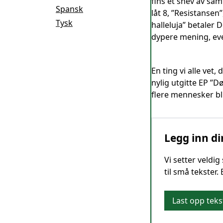
fins et snev av sam
Spansk
låt 8, ”Resistansen
Tysk
halleluja” betaler
dypere mening, eve
En ting vi alle vet
nylig utgitte EP ”D
flere mennesker bli
Legg inn di
Vi setter veldi
til små tekster.
Last opp teks