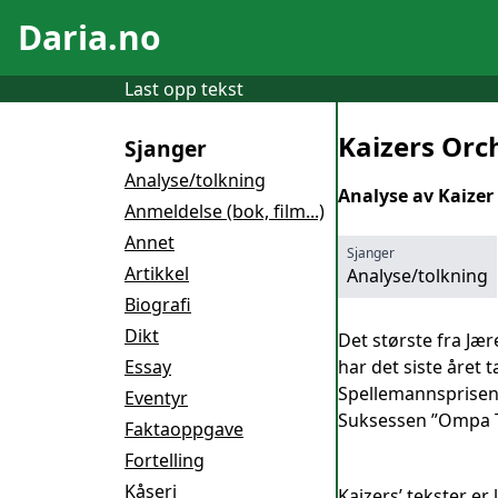
Daria.no
Last opp tekst
Kaizers Orch
Sjanger
Analyse/tolkning
Analyse av Kaizer
Anmeldelse (bok, film...)
Annet
Sjanger
Artikkel
Analyse/tolkning
Biografi
Dikt
Det største fra Jær
Essay
har det siste året
Spellemannsprisen 
Eventyr
Suksessen ”Ompa Ti
Faktaoppgave
Fortelling
Kåseri
Kaizers’ tekster er