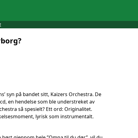
t
rborg?
ens’ syn på bandet sitt, Kaizers Orchestra. De
-cd, en hendelse som ble understreket av
stra så spesielt? Ett ord: Originalitet.
kelsesmoment, lyrisk som instrumentalt.
ha hørt gjennom hele ”Ompa til du dør”, vil du