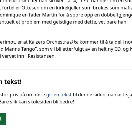
funnskritikk i det han skriver. Låt 4, ”170” handler om en so
”, forteller Ottesen om en kirkekjeller som brukes som mafi
 Dominique en fader Martin for å spore opp en dobbeltgjen
ntuelt et problem med geistlige med dette, vet bare han.
, derimot, er at Kaizers Orchestra
ikke
kommer til å ta del i n
ød Manns Tango”, som vil bli etterfulgt av en helt ny CD, o
 vervet inn i Resistansen.
n tekst!
g stor pris på om dere
gir en tekst
til denne siden, uansett sja
 Bare slik kan skolesiden bli bedre!
t