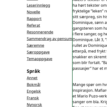
Leserinnlegg
ha hørt tekster om 
fryktelige ”leken” 
Novelle
sitt særpreg, sin h
Rapport
Dominique, sønn av
Referat
gangsteren som hav
Resonnerende
i flere sanger, og 
Sammendrag av pensum
Dominique. Låt 3, ”
Særemne
rullet av Dominiqu
etterpå, med frykt f
Særoppgave
snakker en skremt 
Temaoppgave
som blir fortalt. ”
passasjer” har et 
Språk
Annet
Bokmål
Mange spør om hvor
inspirasjon. Mafia
Engelsk
et Mario Puzo-verk
Fransk
sanger om bla. Krig
Nynorsk