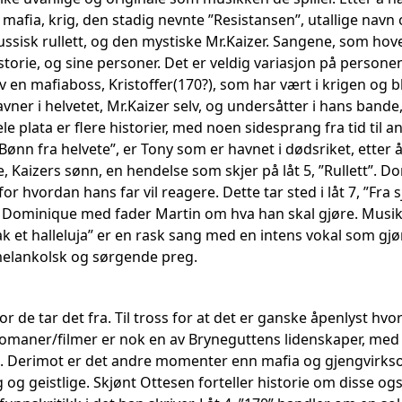
mafia, krig, den stadig nevnte ”Resistansen”, utallige navn o
russisk rullett, og den mystiske Mr.Kaizer. Sangene, som hov
istorie, og sine personer. Det er veldig variasjon på persone
 en mafiaboss, Kristoffer(170?), som har vært i krigen og b
ner i helvetet, Mr.Kaizer selv, og undersåtter i hans bande
hele plata er flere historier, med noen sidesprang fra tid ti
Bønn fra helvete”, er Tony som er havnet i dødsriket, etter 
e, Kaizers sønn, en hendelse som skjer på låt 5, ”Rullett”. 
or hvordan hans far vil reagere. Dette tar sted i låt 7, ”Fra sjå
Dominique med fader Martin om hva han skal gjøre. Musikk
Bak et halleluja” er en rask sang med en intens vokal som gjør
melankolsk og sørgende preg.
 de tar det fra. Til tross for at det er ganske åpenlyst hvo
romaner/filmer er nok en av Bryneguttens lidenskaper, me
. Derimot er det andre momenter enn mafia og gjengvirksomh
 og geistlige. Skjønt Ottesen forteller historie om disse og