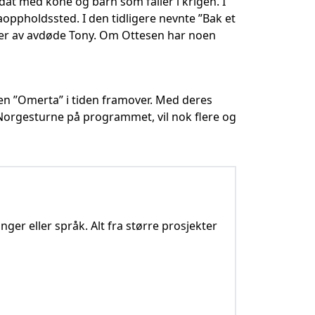
ldat med kone og barn som faller i krigen. I
aoppholdssted. I den tidligere nevnte ”Bak et
ger av avdøde Tony. Om Ottesen har noen
oen ”Omerta” i tiden framover. Med deres
g Norgesturne på programmet, vil nok flere og
nger eller språk. Alt fra større prosjekter