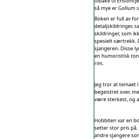
tilbake til Ensomf
så mye er Gollum so
Boken er full av fo
detaljskildringer, 
skildringer, som ik
spesielt særtrekk. 
sjangeren. Disse l
en humoristisk ton
rim.
Jeg tror at temaet 
begeistret over, men
være sterkest, og 
Hobbiten var en bok
setter stor pris p
andre sjangere som