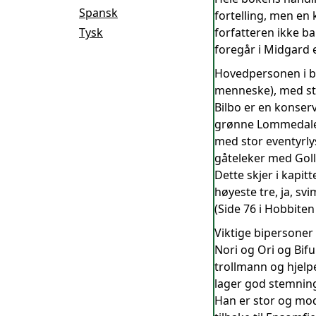
Spansk
fortelling, men en 
Tysk
forfatteren ikke b
foregår i Midgard 
Hovedpersonen i bo
menneske), med sto
Bilbo er en konserv
grønne Lommedalen.
med stor eventyrly
gåteleker med Goll
Dette skjer i kapi
høyeste tre, ja, svi
(Side 76 i Hobbiten 
Viktige bipersoner 
Nori og Ori og Bif
trollmann og hjelp
lager god stemning
Han er stor og mod