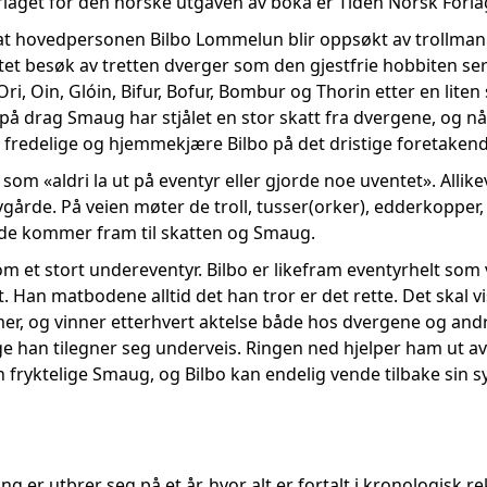
orlaget for den norske utgaven av boka er Tiden Norsk Forla
t hovedpersonen Bilbo Lommelun blir oppsøkt av trollmann
et besøk av tretten dverger som den gjestfrie hobbiten ser seg
ri, Ori, Oin, Glóin, Bifur, Bofur, Bombur og Thorin etter en li
e på drag Smaug har stjålet en stor skatt fra dvergene, og nå
fredelige og hjemmekjære Bilbo på det dristige foretakend
 som «aldri la ut på eventyr eller gjorde noe uventet». Allik
årde. På veien møter de troll, tusser(orker), edderkopper, 
 de kommer fram til skatten og Smaug.
m et stort undereventyr. Bilbo er likefram eventyrhelt som
. Han matbodene alltid det han tror er det rette. Det skal vi
er, og vinner etterhvert aktelse både hos dvergene og andr
ge han tilegner seg underveis. Ringen ned hjelper ham ut av
n fryktelige Smaug, og Bilbo kan endelig vende tilbake si
g er utbrer seg på et år, hvor alt er fortalt i kronologisk 