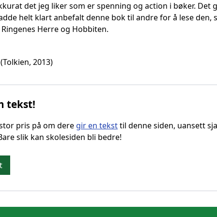
kurat det jeg liker som er spenning og action i bøker. Det g
hadde helt klart anbefalt denne bok til andre for å lese den,
ingenes Herre og Hobbiten.
 (Tolkien, 2013)
n tekst!
g stor pris på om dere
gir en tekst
til denne siden, uansett sja
 Bare slik kan skolesiden bli bedre!
t