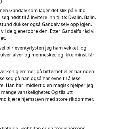
g.
en Gandalv som lager det slik på Bilbo
 nødt til å invitere inn til te: Dvalin, Balin,
ten stund dukker også Gandalv selv opp igjen.
 vil de gjenerobre den. Etter Gandalfs råd vil
et.
evel blir eventyrlysten jeg ham vekket, og
ulver, alver og mennesker, og ikke minst får
 verken gjemmer på bitterhet eller har noen
se seg på han også har evne til å løse
e. Han har imidlertid en magisk hjelper jeg
 mange vanskeligheter. Og tilslutt
n synd kjære hjemstavn med store rikdommer.
rekkefølge. Hobbiten er en tredjepersons