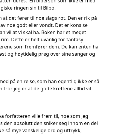
katten deres. En biperson som ikke er med
iske ringen sin til Bilbo.
at det fører til noe slags rot. Den er rik på
 av noe godt eller vondt. Det er konsise
n vil at vi skal ha. Boken har et meget
rim. Dette er helt uvanlig for fantasy
akterene som fremfører dem. De kan enten ha
øst og høytidelig preg over sine sanger og
 med på en reise, som han egentlig ikke er så
 tror jeg er at de gode kreftene alltid vil
a forfatteren ville frem til, noe som jeg
tes den absolutt den sniker seg innom en del
ke så mye vanskelige ord og uttrykk,