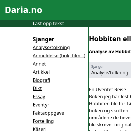
Daria.no
Last opp tekst
Hobbiten ell
Sjanger
Analyse/tolkning
Analyse av Hobbit
Anmeldelse (bok, film...)
Annet
Sjanger
Artikkel
Analyse/tolkning
Biografi
Dikt
En Uventet Reise
Essay
Boken jeg har lest 
Hobbiten ble for fø
Eventyr
boken og skriften. 
Faktaoppgave
områdene de beveger
Fortelling
ble skrevet origina
Kåseri