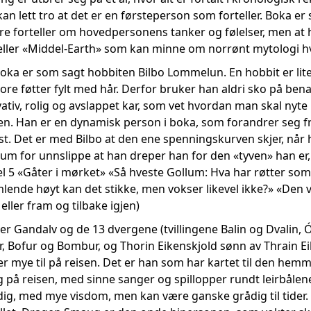
kan lett tro at det er en førsteperson som forteller. Boka er 
are forteller om hovedpersonens tanker og følelser, men 
eller «Middel-Earth» som kan minne om norrønt mytologi h
ka er som sagt hobbiten Bilbo Lommelun. En hobbit er liten
re føtter fylt med hår. Derfor bruker han aldri sko på bena
ativ, rolig og avslappet kar, som vet hvordan man skal nyte li
 Han er en dynamisk person i boka, som forandrer seg fra 
st. Det er med Bilbo at den ene spenningskurven skjer, når 
um for unnslippe at han dreper han for den «tyven» han er, 
ttel 5 «Gåter i mørket» «Så hveste Gollum: Hva har røtter so
mlende høyt kan det stikke, men vokser likevel ikke?» «Den var
eller fram og tilbake igjen)
er Gandalv og de 13 dvergene (tvillingene Balin og Dvalin, Óin 
ur, Bofur og Bombur, og Thorin Eikenskjold sønn av Thrain E
er mye til på reisen. Det er han som har kartet til den hem
 på reisen, med sinne sanger og spillopper rundt leirbålen
ig, med mye visdom, men kan være ganske grådig til tider. E