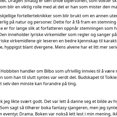
jellet. Dragen Smaug er den onde bipersonen, som vokter s
m blir en viktig rolle med at det er han som mister den mag
rskjellige fortellerteknikker som blir brukt om en annen uten 
særlig på natur og personer. Dette for å få fram en stemning
ke er for lange slik at forfatteren oppnår stemningen som ha
Den inneholder lyriske virkemidler som regler og sanger på 
yriske virkemidlene gir leseren en bedre kjennskap til kar
e, hyppigst blant dvergene. Mens alvene har et litt mer seri
i Hobbiten handler om Bilbo som ufrivillig innvies til å være
 som han til slutt syntes var verdt det. Budskapet til Tolkien
at selv den minste kan forandre på ting.
 jeg likte svært godt. Det var lett å danne seg et bilde av hv
å. Som sagt så tilhører boka fantasy sjangeren, men jeg syn
 eventyr, Drama. Boken var nokså lett lest i min mening, ik