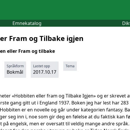
Emnekatalog
Dik
er Fram og Tilbake igjen
en eller Fram og tilbake
Språkform
Lastet opp
Tema
Bokmål
2017.10.17
heter «Hobbiten eller fram og Tilbake Igjen» og er skrevet av 
rste gang gitt ut i England 1937. Boken jeg har lest har 283
Hobbiten er en novelle og går under kategorien fantasy. Bak
 seg inn i, noe som gir deg en følelse at du faktisk kan fø
lt på engelsk, men er oversatt til veldig mange andre språk.