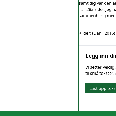
samtidig var den ak
har 283 sider. Jeg 
sammenheng med R
Kilder: (Dahl, 2016)
Legg inn di
Vi setter veldi
til små tekster.
Last opp teks