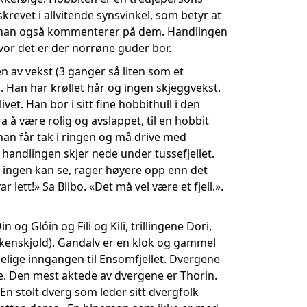
skrevet i allvitende synsvinkel, som betyr at
at han også kommenterer på dem. Handlingen
vor det er der norrøne guder bor.
 av vekst (3 ganger så liten som et
. Han har krøllet hår og ingen skjeggvekst.
vet. Han bor i sitt fine hobbithull i den
å være rolig og avslappet, til en hobbit
han får tak i ringen og må drive med
handlingen skjer nede under tussefjellet.
m ingen kan se, rager høyere opp enn det
 lett!» Sa Bilbo. «Det må vel være et fjell.».
og Glóin og Fili og Kili, trillingene Dori,
ikenskjold). Gandalv er en klok og gammel
melige inngangen til Ensomfjellet. Dvergene
e. Den mest aktede av dvergene er Thorin.
n stolt dverg som leder sitt dvergfolk