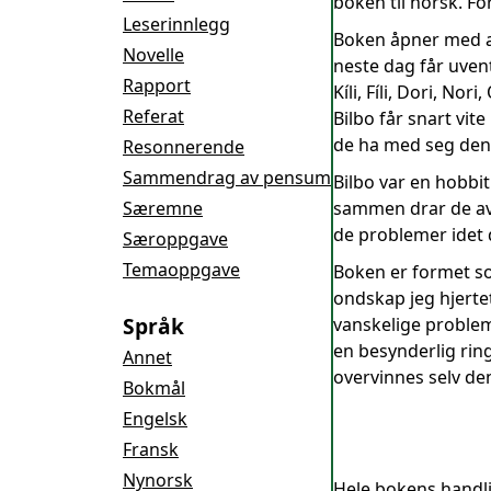
boken til norsk. F
Leserinnlegg
Boken åpner med a
Novelle
neste dag får uvent
Rapport
Kíli, Fíli, Dori, No
Referat
Bilbo får snart vit
de ha med seg den 
Resonnerende
Sammendrag av pensum
Bilbo var en hobbit
Særemne
sammen drar de avg
de problemer idet
Særoppgave
Temaoppgave
Boken er formet so
ondskap jeg hjertet
Språk
vanskelige problem
en besynderlig rin
Annet
overvinnes selv de
Bokmål
Engelsk
Fransk
Nynorsk
Hele bokens handlin